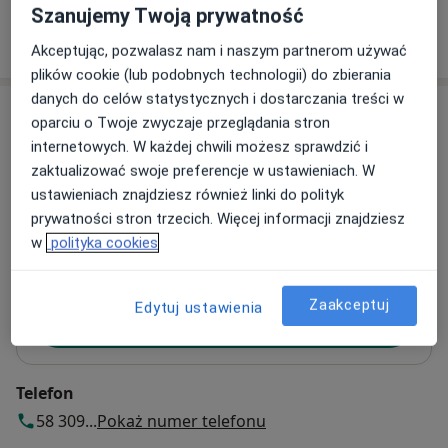
Szanujemy Twoją prywatność
W jaki sposób ustalane są ceny?
Akceptując, pozwalasz nam i naszym partnerom używać
plików cookie (lub podobnych technologii) do zbierania
danych do celów statystycznych i dostarczania treści w
Adres
oparciu o Twoje zwyczaje przeglądania stron
internetowych. W każdej chwili możesz sprawdzić i
Dentysta w Oliwie
zaktualizować swoje preferencje w ustawieniach. W
Polanki 136/1,
Oliwa
, 80-322
Gdańsk
ustawieniach znajdziesz również linki do polityk
prywatności stron trzecich. Więcej informacji znajdziesz
w
polityka cookies
Powiększ mapę
otwiera się w nowej karcie
Dostępność
Zaakceptuj
Edytuj ustawienia
Pokaż kalendarz
Telefon
58 309...
Pokaż numer telefonu