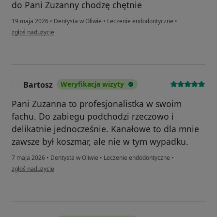
do Pani Zuzanny chodzę chętnie
19 maja 2026
•
Dentysta w Oliwie
•
Leczenie endodontyczne
•
w opinii użytkownika Julia
zgłoś nadużycie
Bartosz
Weryfikacja wizyty
B
Pani Zuzanna to profesjonalistka w swoim
fachu. Do zabiegu podchodzi rzeczowo i
delikatnie jednocześnie. Kanałowe to dla mnie
zawsze był koszmar, ale nie w tym wypadku.
7 maja 2026
•
Dentysta w Oliwie
•
Leczenie endodontyczne
•
w opinii użytkownika Bartosz
zgłoś nadużycie