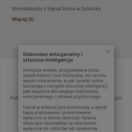
Stomatolodzy z Signal Iduna w Gdańsku
Więcej (5)
Więcej w kategorii: Najpopularniejsze ubezpie
Dobrostan emocjonalny i
sztuczna inteligencja
Serwis
Niniejsza ankieta, przygotowana przez
zespół Patient Care Doctoralia, ma na celu
Regulamin
lepsze zrozumienie, w jaki sposób ludzie
Polityka prywatności pacjentów
korzystają z narzędzi sztucznej inteligencji
Polityka prywatności profesjonalistów
jako wsparcia dla swojego dobrostanu
emocjonalnego i zdrowia psychicznego.
Polityka prywatności dla profesjonalistów, których
dane pozyskaliśmy samodzielnie
Udział w ankiecie jest anonimowy, a wyniki
Polityka cookies
będą analizowane i prezentowane
wyłącznie w formie zbiorczej. Pytania
Jak działają wyniki wyszukiwania
dotyczące nastolatków są skierowane
Dostępność
wyłącznie do rodziców lub opiekunów