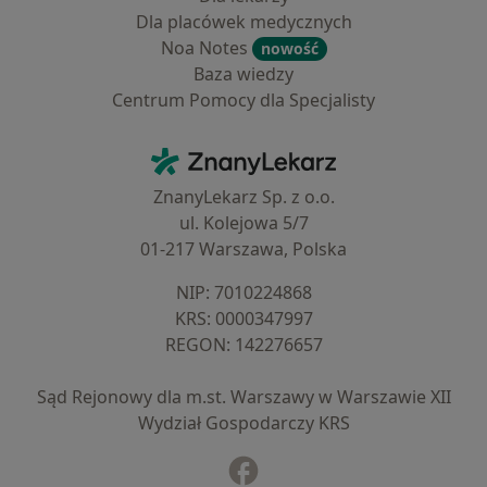
Dla placówek medycznych
Noa Notes
nowość
Baza wiedzy
Centrum Pomocy dla Specjalisty
Kontakt
ZnanyLekarz - Strona główna
ZnanyLekarz Sp. z o.o.
ul. Kolejowa 5/7
01-217 Warszawa, Polska
NIP: ⁠7010224868
KRS: ⁠0000347997
REGON: ⁠142276657
Sąd Rejonowy dla m.st. Warszawy w Warszawie XII
Wydział Gospodarczy KRS
Facebook
otwiera się w nowej karcie