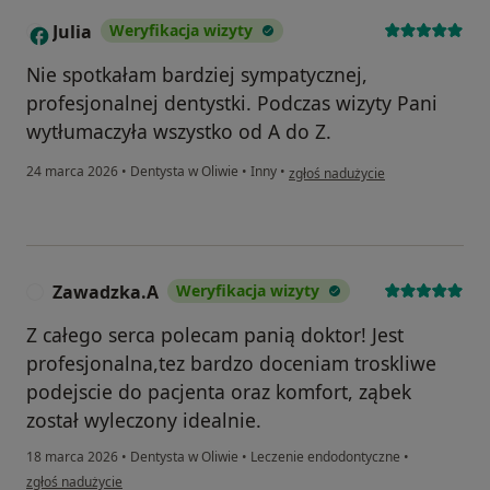
Julia
Weryfikacja wizyty
J
Nie spotkałam bardziej sympatycznej,
profesjonalnej dentystki. Podczas wizyty Pani
wytłumaczyła wszystko od A do Z.
w opinii użytkownika Julia
24 marca 2026
•
Dentysta w Oliwie
•
Inny
•
zgłoś nadużycie
Zawadzka.A
Weryfikacja wizyty
Z
Z całego serca polecam panią doktor! Jest
profesjonalna,tez bardzo doceniam troskliwe
podejscie do pacjenta oraz komfort, ząbek
został wyleczony idealnie.
18 marca 2026
•
Dentysta w Oliwie
•
Leczenie endodontyczne
•
w opinii użytkownika Zawadzka.A
zgłoś nadużycie