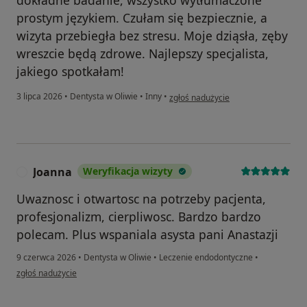
dokładne badanie, wszystko wytłumaczone
prostym językiem. Czułam się bezpiecznie, a
wizyta przebiegła bez stresu. Moje dziąsła, zęby
wreszcie będą zdrowe. Najlepszy specjalista,
jakiego spotkałam!
w opinii użytkownika Agnieszka D
3 lipca 2026
•
Dentysta w Oliwie
•
Inny
•
zgłoś nadużycie
Joanna
Weryfikacja wizyty
J
Uwaznosc i otwartosc na potrzeby pacjenta,
profesjonalizm, cierpliwosc. Bardzo bardzo
polecam. Plus wspaniala asysta pani Anastazji
9 czerwca 2026
•
Dentysta w Oliwie
•
Leczenie endodontyczne
•
w opinii użytkownika Joanna
zgłoś nadużycie