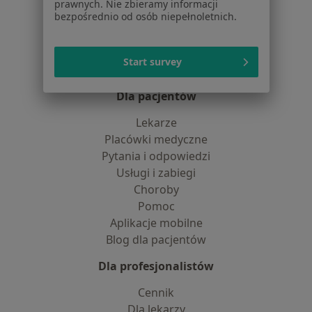
O nas
prawnych. Nie zbieramy informacji
bezpośrednio od osób niepełnoletnich.
Praca
Rekrutujemy!
Partnerzy
Centrum prasowe
Start survey
Kontakt
Dla pacjentów
Lekarze
Placówki medyczne
Pytania i odpowiedzi
Usługi i zabiegi
Choroby
Pomoc
Aplikacje mobilne
Blog dla pacjentów
Dla profesjonalistów
Cennik
Dla lekarzy