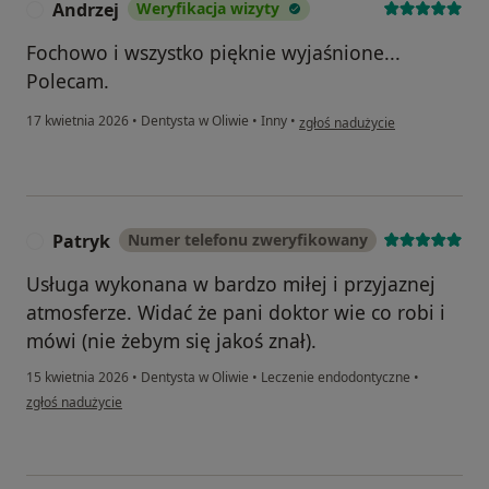
Andrzej
Weryfikacja wizyty
A
Fochowo i wszystko pięknie wyjaśnione...
Polecam.
w opinii użytkownika Andrzej
17 kwietnia 2026
•
Dentysta w Oliwie
•
Inny
•
zgłoś nadużycie
Patryk
Numer telefonu zweryfikowany
P
Usługa wykonana w bardzo miłej i przyjaznej
atmosferze. Widać że pani doktor wie co robi i
mówi (nie żebym się jakoś znał).
15 kwietnia 2026
•
Dentysta w Oliwie
•
Leczenie endodontyczne
•
w opinii użytkownika Patryk
zgłoś nadużycie