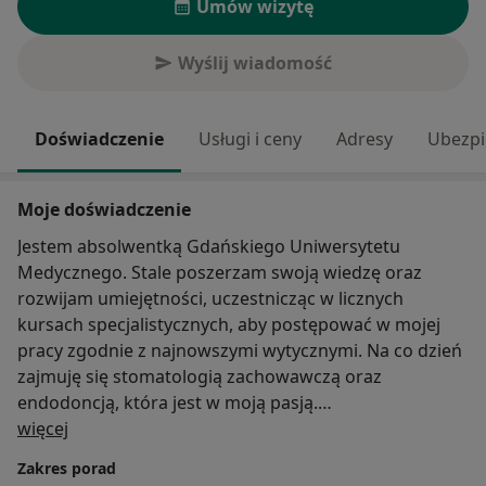
Umów wizytę
Wyślij wiadomość
Doświadczenie
Usługi i ceny
Adresy
Ubezpi
Moje doświadczenie
Jestem absolwentką Gdańskiego Uniwersytetu
Medycznego. Stale poszerzam swoją wiedzę oraz
rozwijam umiejętności, uczestnicząc w licznych
kursach specjalistycznych, aby postępować w mojej
pracy zgodnie z najnowszymi wytycznymi. Na co dzień
zajmuję się stomatologią zachowawczą oraz
endodoncją, która jest w moją pasją.
O mnie
Podczas wizyt dbam o przyjazną atmosferę w
więcej
gabinecie, cechuje mnie wrażliwość na potrzeby
Zakres porad
pacjentów oraz troska o ich dobre samopoczucie w