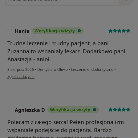
Hania
Weryfikacja wizyty
H
Trudne leczenie i trudny pacjent, a pani
Zuzanna to wspaniały lekarz. Dodatkowo pani
Anastazja - anioł.
3 sierpnia 2026
•
Dentysta w Oliwie
•
Leczenie endodontyczne
•
w opinii użytkownika Hania
zgłoś nadużycie
Agnieszka D
Weryfikacja wizyty
A
Polecam z całego serca! Pełen profesjonalizm i
wspaniałe podejście do pacjenta. Bardzo