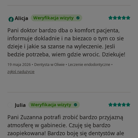
Alicja
Weryfikacja wizyty
A
Pani doktor bardzo dba o komfort pacjenta,
informuje dokladnie i na biezaco o tym co sie
dzieje i jakie sa szanse na wyleczenie. Jesli
bedzie potrzeba, wiem gdzie wrocic. Dziekuje!
19 maja 2026
•
Dentysta w Oliwie
•
Leczenie endodontyczne
•
w opinii użytkownika Alicja
zgłoś nadużycie
Julia
Weryfikacja wizyty
J
Pani Zuzanna potrafi zrobić bardzo przyjazną
atmosferę w gabinecie. Czuję się bardzo
zaopiekowana! Bardzo boję się dentystów ale