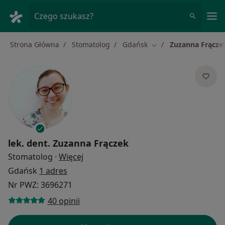
Me
Czego szukasz?
Strona Główna
Stomatolog
Gdańsk
Zuzanna Frącze
Zmień miasto
lek. dent.
Zuzanna Frączek
O specjalizacjach
Stomatolog
·
Więcej
Gdańsk
1 adres
Nr PWZ: 3696271
40 opinii