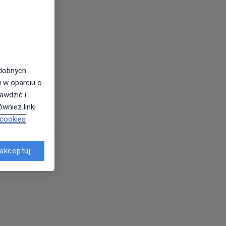
odobnych
i w oparciu o
awdzić i
wnież linki
 cookies
akceptuj