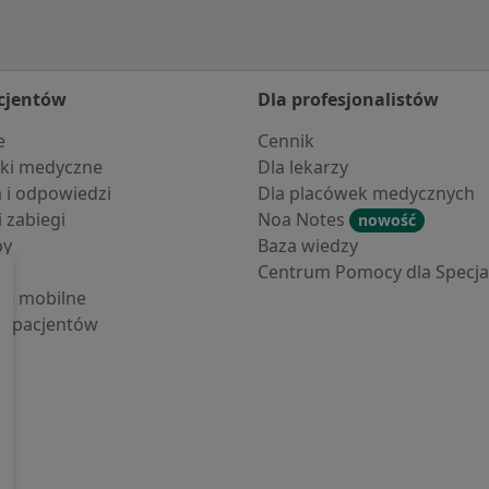
cjentów
Dla profesjonalistów
e
Cennik
ki medyczne
Dla lekarzy
a i odpowiedzi
Dla placówek medycznych
i zabiegi
Noa Notes
nowość
by
Baza wiedzy
Centrum Pomocy dla Specjal
cje mobilne
la pacjentów