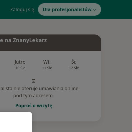
Zaloguj się
Dla profesjonalistów
e na ZnanyLekarz
Jutro
Wt,
Śr,
Czw,
Pt,
10 Sie
11 Sie
12 Sie
13 Sie
14 Si
jalista nie oferuje umawiania online
pod tym adresem.
Poproś o wizytę