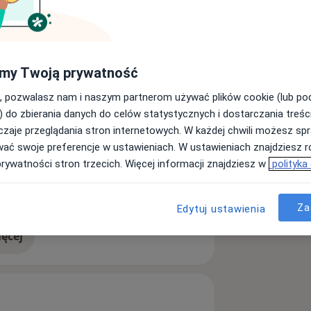
specjalista drugiego stopnia z
my Twoją prywatność
, pozwalasz nam i naszym partnerom używać plików cookie (lub p
) do zbierania danych do celów statystycznych i dostarczania treśc
zaje przeglądania stron internetowych. W każdej chwili możesz spr
wać swoje preferencje w ustawieniach. W ustawieniach znajdziesz ró
prywatności stron trzecich. Więcej informacji znajdziesz w
polityka
Atopowe zapalenie skóry
sr_more_diseases
Za
Edytuj ustawienia
ęcej
doświadczeniu