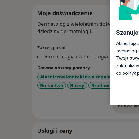
Moje doświadczenie
Dermatolog z wieloletnim doświadczeniem, 
dziedziny dermatologii.
Szanuje
Akceptując
Zakres porad
technologii
Dermatologia i wenerologia
Twoje zwyc
zaktualizo
Główne obszary pomocy
do polityk 
Alergiczne kontaktowe zapalenie skóry
a11y_
Bielactwo
Blizny
Brodawki
+56
Pokaż wi
o 
Usługi i ceny