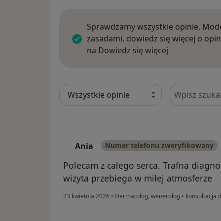
Sprawdzamy wszystkie opinie. Mode
zasadami, dowiedz się więcej o opin
Dowiedz się w
na
Dowiedz się więcej
Szukaj w opi
Ania
Numer telefonu zweryfikowany
A
Polecam z całego serca. Trafna diagn
wizyta przebiega w miłej atmosferze
23 kwietnia 2026
•
Dermatolog, wenerolog
•
konsultacja 