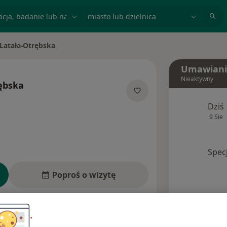
acja, badanie lub nazwisko
miasto lub dzielnica
 Latała-Otrębska
sto
Umawiani
Nieaktywny
rębska
ecjalizacjach
Dziś
9 Sie
Spec
Poproś o wizytę
esy
Ubezpieczenia
Opinie (2)