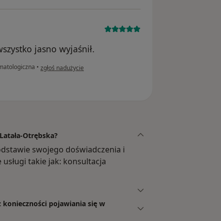
wszystko jasno wyjaśnił.
w opinii użytkownika M.B
matologiczna
•
zgłoś nadużycie
 Latała-Otrębska?
odstawie swojego doświadczenia i
usługi takie jak: konsultacja
z konieczności pojawiania się w