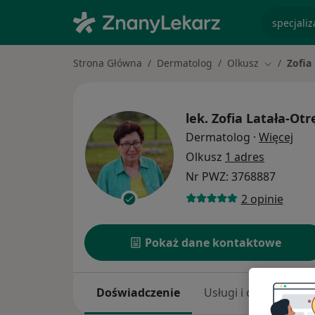
specjaliz
Strona Główna
Dermatolog
Olkusz
Zofia
Zmień mia
lek.
Zofia Latała-Ot
O sp
Dermatolog
·
Więcej
Olkusz
1 adres
Nr PWZ: 3768887
2 opinie
Pokaż dane kontaktowe
Doświadczenie
Usługi i ceny
Adr