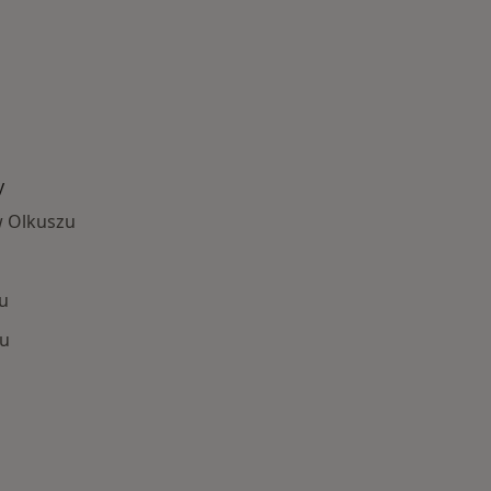
y
w Olkuszu
zu
zu
Najczęście leczone choroby