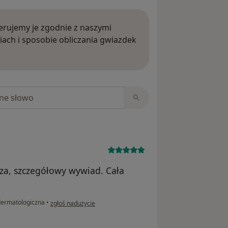
rujemy je zgodnie z naszymi
iach i sposobie obliczania gwiazdek
ięcej o opiniach
niach
oza, szczegółowy wywiad. Cała
w opinii użytkownika Ania
dermatologiczna
•
zgłoś nadużycie