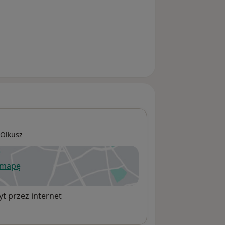
Olkusz
 mapę
wiera się w nowej karcie
t przez internet