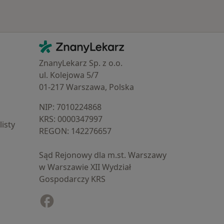
Kontakt
ZnanyLekarz - Strona główna
ZnanyLekarz Sp. z o.o.
ul. Kolejowa 5/7
01-217 Warszawa, Polska
NIP: ⁠7010224868
KRS: ⁠0000347997
isty
REGON: ⁠142276657
Sąd Rejonowy dla m.st. Warszawy
w Warszawie XII Wydział
Gospodarczy KRS
Facebook
otwiera się w nowej karcie