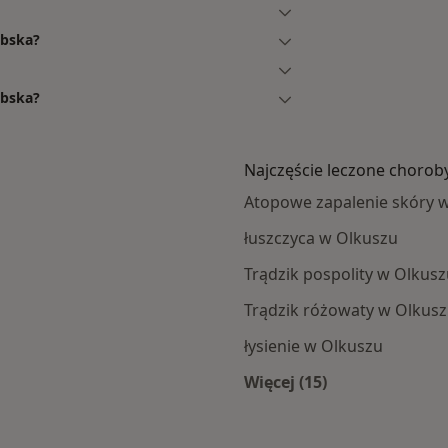
ębska?
ębska?
Najczęście leczone chorob
Atopowe zapalenie skóry 
łuszczyca w Olkuszu
Trądzik pospolity w Olkus
Trądzik różowaty w Olkus
łysienie w Olkuszu
Więcej (15)
za
Więcej w kategorii: 