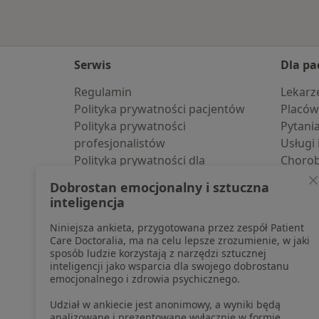
Serwis
Dla pa
Regulamin
Lekarz
Polityka prywatności pacjentów
Placów
Polityka prywatności
Pytani
profesjonalistów
Usługi 
Polityka prywatności dla
Choro
profesjonalistów, których dane
Pomoc
Dobrostan emocjonalny i sztuczna
pozyskaliśmy samodzielnie
Aplika
inteligencja
Polityka cookies
Blog d
Niniejsza ankieta, przygotowana przez zespół Patient
Jak działają wyniki wyszukiwania
Care Doctoralia, ma na celu lepsze zrozumienie, w jaki
Dostępność
sposób ludzie korzystają z narzędzi sztucznej
O nas
inteligencji jako wsparcia dla swojego dobrostanu
emocjonalnego i zdrowia psychicznego.
Praca
Rekrutujemy!
Partnerzy
Udział w ankiecie jest anonimowy, a wyniki będą
Centrum prasowe
analizowane i prezentowane wyłącznie w formie