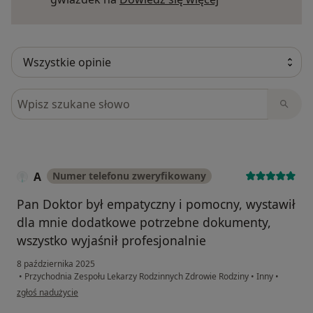
Szukaj w opiniach
A
Numer telefonu zweryfikowany
Pan Doktor był empatyczny i pomocny, wystawił
dla mnie dodatkowe potrzebne dokumenty,
wszystko wyjaśnił profesjonalnie
8 października 2025
•
Przychodnia Zespołu Lekarzy Rodzinnych Zdrowie Rodziny
•
Inny
•
w opinii użytkownika A
zgłoś nadużycie