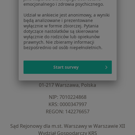
emocjonalnego i zdrowia psychicznego.
Cennik
Dla lekarzy
Udział w ankiecie jest anonimowy, a wyniki
będą analizowane i prezentowane
Dla placówek medycznych
wyłącznie w formie zbiorczej. Pytania
Noa Notes
nowość
dotyczące nastolatków są skierowane
Baza wiedzy
wyłącznie do rodziców lub opiekunów
prawnych. Nie zbieramy informacji
Centrum Pomocy dla Specjalisty
bezpośrednio od osób niepełnoletnich.
Kontakt
ZnanyLekarz - Strona główna
Start survey
ZnanyLekarz Sp. z o.o.
ul. Kolejowa 5/7
01-217 Warszawa, Polska
NIP: ⁠7010224868
KRS: ⁠0000347997
REGON: ⁠142276657
Sąd Rejonowy dla m.st. Warszawy w Warszawie XII
Wydział Gospodarczy KRS