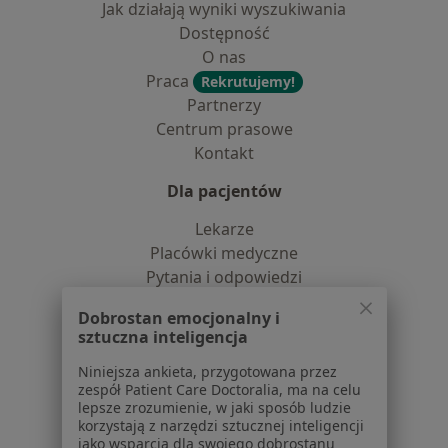
Jak działają wyniki wyszukiwania
Dostępność
O nas
Praca
Rekrutujemy!
Partnerzy
Centrum prasowe
Kontakt
Dla pacjentów
Lekarze
Placówki medyczne
Pytania i odpowiedzi
Usługi i zabiegi
Dobrostan emocjonalny i
Choroby
sztuczna inteligencja
Pomoc
Aplikacje mobilne
Niniejsza ankieta, przygotowana przez
zespół Patient Care Doctoralia, ma na celu
Blog dla pacjentów
lepsze zrozumienie, w jaki sposób ludzie
korzystają z narzędzi sztucznej inteligencji
Dla profesjonalistów
jako wsparcia dla swojego dobrostanu