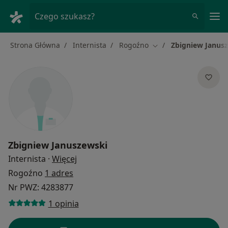
Me
Czego szukasz?
Strona Główna
Internista
Rogoźno
Zbigniew Janus
Zmień miasto
Zbigniew Januszewski
O specjalizacjach
Internista
·
Więcej
Rogoźno
1 adres
Nr PWZ: 4283877
1 opinia