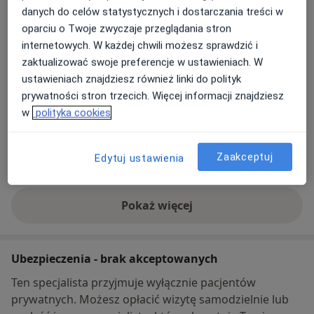
Przychodnia Zespołu Lekarzy Rodzinnych
danych do celów statystycznych i dostarczania treści w
Zdrowie Rodziny
oparciu o Twoje zwyczaje przeglądania stron
II Armii Wojska Polskiego 4a,
64-610
Rogoźno
internetowych. W każdej chwili możesz sprawdzić i
zaktualizować swoje preferencje w ustawieniach. W
Powiększ mapę
ustawieniach znajdziesz również linki do polityk
otwiera się w nowej karcie
prywatności stron trzecich. Więcej informacji znajdziesz
w
polityka cookies
Dostępność
W tym gabinecie nie można umawiać wizyt przez
internet
Co mam zrobić w tej sytuacji?
Zaakceptuj
Edytuj ustawienia
Pokaż więcej
o adresie
Ubezpieczenia - brak akceptowanych
Ten specjalista przyjmuje wyłącznie pacjentów
prywatnych. Możesz opłacić wizytę samodzielnie lub