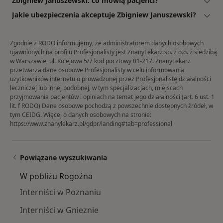
Zbigniew Januszewski: co mówią pacjenci?
Jakie ubezpieczenia akceptuje Zbigniew Januszewski?
Zgodnie z RODO informujemy, że administratorem danych osobowych
ujawnionych na profilu Profesjonalisty jest ZnanyLekarz sp. z o.o. z siedzibą
w Warszawie, ul. Kolejowa 5/7 kod pocztowy 01-217. ZnanyLekarz
przetwarza dane osobowe Profesjonalisty w celu informowania
użytkowników internetu o prowadzonej przez Profesjonalistę działalności
leczniczej lub innej podobnej, w tym specjalizacjach, miejscach
przyjmowania pacjentów i opiniach na temat jego działalności (art. 6 ust. 1
lit. f RODO) Dane osobowe pochodzą z powszechnie dostępnych źródeł, w
tym CEIDG. Więcej o danych osobowych na stronie:
https://www.znanylekarz.pl/gdpr/landing#tab=professional
Powiązane wyszukiwania
W pobliżu Rogoźna
Interniści w Poznaniu
Interniści w Gnieznie