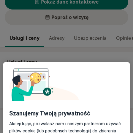
Pokaż dane kontaktowe
Poproś o wizytę
Usługi i ceny
Adresy
Ubezpieczenia
Opinie 
Usługi i ceny
Brak informacji o usługach i cenach
Ten lekarz nie dodał jeszcze informacji o usługach i
cenach.
Szanujemy Twoją prywatność
Adres
Akceptując, pozwalasz nam i naszym partnerom używać
plików cookie (lub podobnych technologii) do zbierania