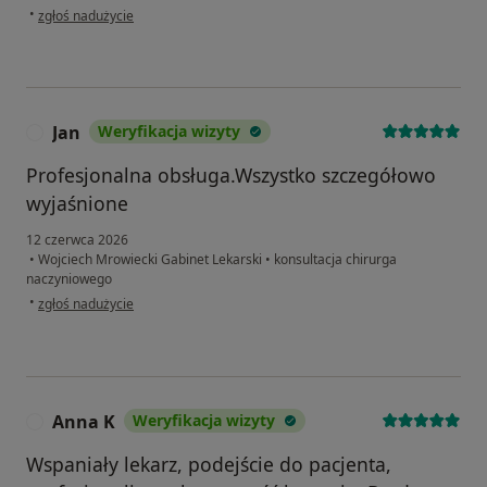
w opinii użytkownika Katarzyna
•
zgłoś nadużycie
Jan
Weryfikacja wizyty
J
Profesjonalna obsługa.Wszystko szczegółowo
wyjaśnione
12 czerwca 2026
•
Wojciech Mrowiecki Gabinet Lekarski
•
konsultacja chirurga
naczyniowego
w opinii użytkownika Jan
•
zgłoś nadużycie
Anna K
Weryfikacja wizyty
A
Wspaniały lekarz, podejście do pacjenta,