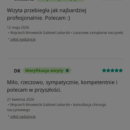
Wizyta przebiegła jak najbardziej
profesjonalnie. Polecam :)
12 maja 2026
•
Wojciech Mrowiecki Gabinet Lekarski
•
Laserowe zamykanie naczynek
w opinii użytkownika Wiktoria
•
zgłoś nadużycie
DK
Weryfikacja wizyty
D
Miło, rzeczowo, sympatycznie, kompetentnie i
polecam w przyszłości.
21 kwietnia 2026
•
Wojciech Mrowiecki Gabinet Lekarski
•
konsultacja chirurga
naczyniowego
w opinii użytkownika DK
•
zgłoś nadużycie