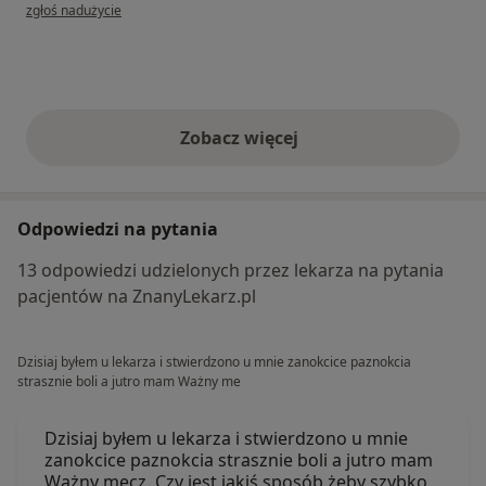
w opinii użytkownika Beata
zgłoś nadużycie
Zobacz więcej
opinie powyżej
Odpowiedzi na pytania
13 odpowiedzi udzielonych przez lekarza na pytania
pacjentów na ZnanyLekarz.pl
Dzisiaj byłem u lekarza i stwierdzono u mnie zanokcice paznokcia
strasznie boli a jutro mam Ważny me
Dzisiaj byłem u lekarza i stwierdzono u mnie
zanokcice paznokcia strasznie boli a jutro mam
Ważny mecz. Czy jest jakiś sposób żeby szybko