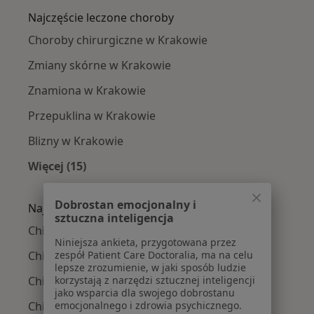
Najczęście leczone choroby
Choroby chirurgiczne w Krakowie
Zmiany skórne w Krakowie
Znamiona w Krakowie
Przepuklina w Krakowie
Blizny w Krakowie
Więcej (15)
Więcej w kategorii: Najczęście leczone chorob
Dobrostan emocjonalny i
Najpopularniejsze ubezpieczenia
sztuczna inteligencja
Chirurdzy z Allianz w Krakowie
Niniejsza ankieta, przygotowana przez
Chirurdzy z Signal Iduna w Krakowie
zespół Patient Care Doctoralia, ma na celu
lepsze zrozumienie, w jaki sposób ludzie
Chirurdzy z JP MEDICA w Krakowie
korzystają z narzędzi sztucznej inteligencji
jako wsparcia dla swojego dobrostanu
Chirurdzy z TU Zdrowie w Krakowie
emocjonalnego i zdrowia psychicznego.