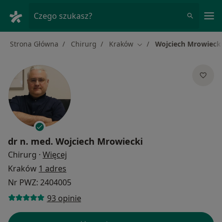
Me
Czego szukasz?
Strona Główna
Chirurg
Kraków
Wojciech Mrowieck
Zmień miasto
dr n. med.
Wojciech Mrowiecki
O specjalizacjach
Chirurg
·
Więcej
Kraków
1 adres
Nr PWZ: 2404005
93 opinie