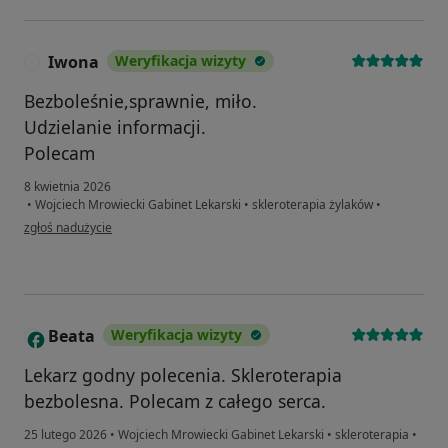
Iwona
Weryfikacja wizyty
I
Bezboleśnie,sprawnie, miło.
Udzielanie informacji.
Polecam
8 kwietnia 2026
•
Wojciech Mrowiecki Gabinet Lekarski
•
skleroterapia żylaków
•
w opinii użytkownika Iwona
zgłoś nadużycie
Beata
Weryfikacja wizyty
B
Lekarz godny polecenia. Skleroterapia
bezbolesna. Polecam z całego serca.
25 lutego 2026
•
Wojciech Mrowiecki Gabinet Lekarski
•
skleroterapia
•