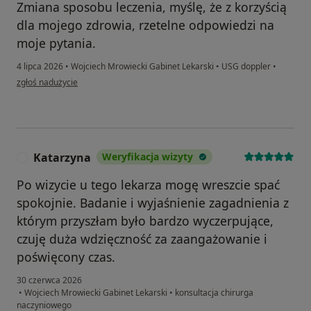
Zmiana sposobu leczenia, myślę, że z korzyścią
dla mojego zdrowia, rzetelne odpowiedzi na
moje pytania.
4 lipca 2026
•
Wojciech Mrowiecki Gabinet Lekarski
•
USG doppler
•
w opinii użytkownika AFW
zgłoś nadużycie
Katarzyna
Weryfikacja wizyty
K
Po wizycie u tego lekarza mogę wreszcie spać
spokojnie. Badanie i wyjaśnienie zagadnienia z
którym przyszłam było bardzo wyczerpujące,
czuję duża wdzięczność za zaangażowanie i
poświęcony czas.
30 czerwca 2026
•
Wojciech Mrowiecki Gabinet Lekarski
•
konsultacja chirurga
naczyniowego