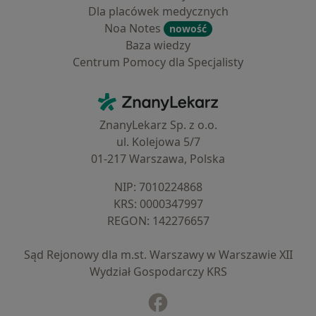
Dla placówek medycznych
Noa Notes
nowość
Baza wiedzy
Centrum Pomocy dla Specjalisty
Kontakt
ZnanyLekarz - Strona główna
ZnanyLekarz Sp. z o.o.
ul. Kolejowa 5/7
01-217 Warszawa, Polska
NIP: ⁠7010224868
KRS: ⁠0000347997
REGON: ⁠142276657
Sąd Rejonowy dla m.st. Warszawy w Warszawie XII
Wydział Gospodarczy KRS
Facebook
otwiera się w nowej karcie