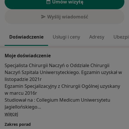
Umów wizytę
Wyślij wiadomość
Doświadczenie
Usługi i ceny
Adresy
Ubezpi
Moje doświadczenie
Specjalista Chirurgii Naczyń o Oddziale Chirurgii
Naczyń Szpitala Uniwersyteckiego. Egzamin uzyskał w
listopadzie 2021r
Egzamin Specjalizacyjny z Chirurgii Ogólnej uzyskany
w marcu 2016r
Studiował na : Collegium Medicum Uniwersytetu
Jagiellońskiego
O mnie
Szpital Zakonu Bonifratrów Rezydentura Chirurgia
więcej
Ogólnej
Zakres porad
Ponad 15 letnie doświadczenie w zakresie