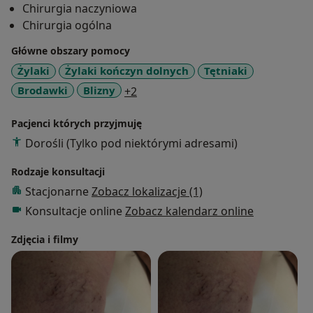
Chirurgia naczyniowa
laseroterapii zmian naczyniowych oraz zmian
Chirurgia ogólna
skórnych laserem Nd-Yag oraz CO2
Główne obszary pomocy
Żylaki
Żylaki kończyn dolnych
Tętniaki
a11y_sr_more_diseases
Brodawki
Blizny
+2
Pacjenci których przyjmuję
Dorośli (Tylko pod niektórymi adresami)
Rodzaje konsultacji
Stacjonarne
Zobacz lokalizacje (1)
Konsultacje online
Zobacz kalendarz online
Zdjęcia i filmy