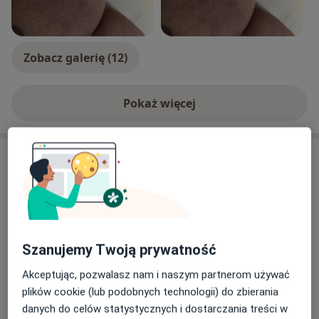
Zobacz galerię (12)
Pokaż więcej
o doświadczeniu
Usługi i ceny
Konsultacja chirurga naczyniowego
Umów wizytę
450 zł
Szczegóły
Szanujemy Twoją prywatność
Laserowe zamykanie naczynek
Umów wizytę
Od 800 zł
Szczegóły
Akceptując, pozwalasz nam i naszym partnerom używać
plików cookie (lub podobnych technologii) do zbierania
Skleroterapia żylaków
danych do celów statystycznych i dostarczania treści w
Umów wizytę