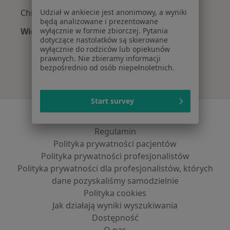
Chirurdzy z Świat Zdrowia w Krakowie
Udział w ankiecie jest anonimowy, a wyniki
będą analizowane i prezentowane
Więcej (13)
wyłącznie w formie zbiorczej. Pytania
dotyczące nastolatków są skierowane
Więcej w kategorii: Najpopularniejsze ubezpi
wyłącznie do rodziców lub opiekunów
prawnych. Nie zbieramy informacji
bezpośrednio od osób niepełnoletnich.
Start survey
Serwis
Regulamin
Polityka prywatności pacjentów
Polityka prywatności profesjonalistów
Polityka prywatności dla profesjonalistów, których
dane pozyskaliśmy samodzielnie
Polityka cookies
Jak działają wyniki wyszukiwania
Dostępność