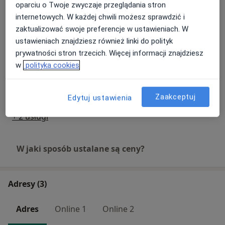
Od 900 zł
Szczegóły
oparciu o Twoje zwyczaje przeglądania stron
internetowych. W każdej chwili możesz sprawdzić i
zaktualizować swoje preferencje w ustawieniach. W
USG doppler
ustawieniach znajdziesz również linki do polityk
Umów wizytę
Od 400 zł
Szczegóły
prywatności stron trzecich. Więcej informacji znajdziesz
w
polityka cookies
Usuwanie żylaków
Umów wizytę
Od 6 000 zł
Szczegóły
Zaakceptuj
Edytuj ustawienia
+ 2 usługi
W jaki sposób ustalane są ceny?
Adresy (3)
Adres
Online 1
Online 2