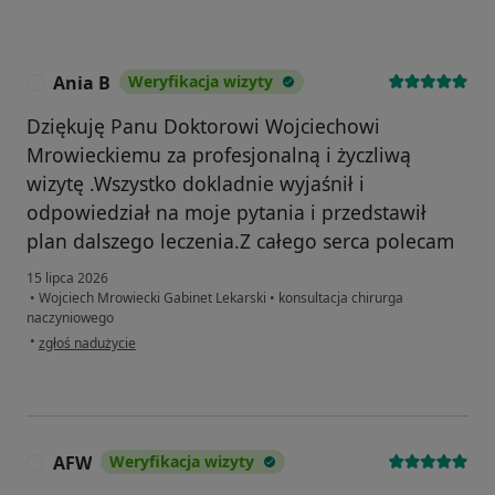
Ania B
Weryfikacja wizyty
A
Dziękuję Panu Doktorowi Wojciechowi
Mrowieckiemu za profesjonalną i życzliwą
wizytę .Wszystko dokladnie wyjaśnił i
odpowiedział na moje pytania i przedstawił
plan dalszego leczenia.Z całego serca polecam
15 lipca 2026
•
Wojciech Mrowiecki Gabinet Lekarski
•
konsultacja chirurga
naczyniowego
w opinii użytkownika Ania B
•
zgłoś nadużycie
AFW
Weryfikacja wizyty
A