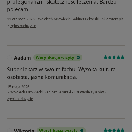
profesjonalizm, skuteczność leczenia. Bardzo
polecam.
11 czerwca 2026
•
Wojciech Mrowiecki Gabinet Lekarski
•
skleroterapia
w opinii użytkownika Anna K
•
zgłoś nadużycie
Aadam
Weryfikacja wizyty
A
Super lekarz w swoim fachu. Wysoka kultura
osobista, jasna komunikacja.
15 maja 2026
•
Wojciech Mrowiecki Gabinet Lekarski
•
usuwanie żylaków
•
w opinii użytkownika Aadam
zgłoś nadużycie
Wiktoria
Weryfikacja wizyty
W