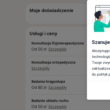
Moje doświadczenie
Usługi i ceny
Szanuje
Konsultacja fizjoterapeutyczna
Od 50 zł
Szczegóły
Akceptując
technologii
Konsultacja ortopedyczna
Twoje zwyc
Szczegóły
zaktualizo
do polityk 
Badania kręgosłupa
Od 80 zł
Szczegóły
Badanie układu ruchu
Od 50 zł
Szczegóły