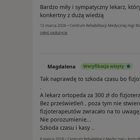
Bardzo miły i sympatyczny lekarz, któ
konkertny z dużą wiedzą
12 marca 2026
•
Centrum Rehabilitacji Medycznej mgr K
w opinii użytkownika Ryszard
zgłoś nadużycie
Magdalena
Weryfikacja wizyty
M
Tak naprawdę to szkoda czasu bo fizj
.
A lekarz ortopeda za 300 zł do fizjoter
Bez prześwietleń , poza tym nie stwierd
fizjoterapeutów zwracało na to uwagę.
Nie porozumienie...
Szkoda czasu i kasy ..
8 marca 2026
•
Centrum Rehabilitacji Medycznej
•
konsul