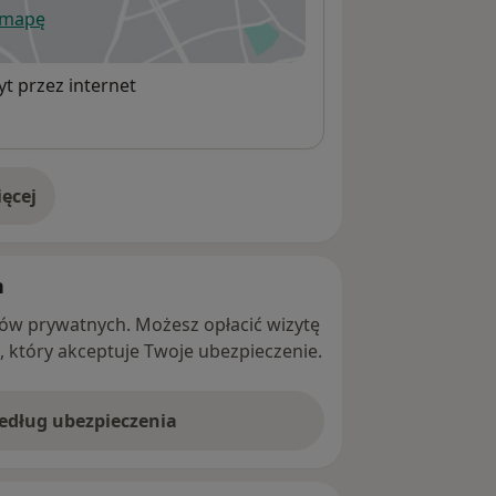
 mapę
wiera się w nowej karcie
t przez internet
ęcej
adresie
h
ntów prywatnych. Możesz opłacić wizytę
ę, który akceptuje Twoje ubezpieczenie.
według ubezpieczenia