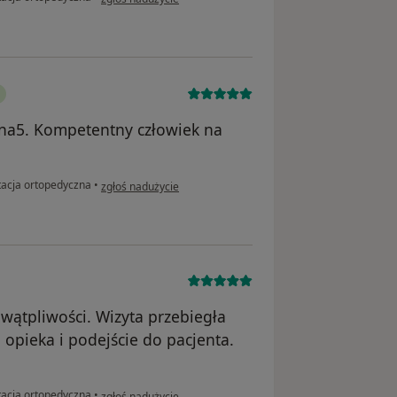
 na5. Kompetentny człowiek na
w opinii użytkownika Karol Fronczak
tacja ortopedyczna
•
zgłoś nadużycie
e wątpliwości. Wizyta przebiegła
 opieka i podejście do pacjenta.
w opinii użytkownika J.K
tacja ortopedyczna
•
zgłoś nadużycie