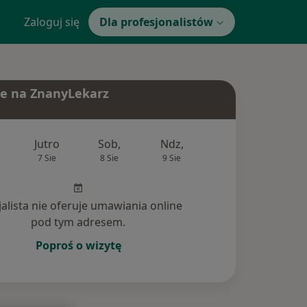
Zaloguj się
Dla profesjonalistów
e na ZnanyLekarz
Jutro
Sob,
Ndz,
Pon,
Wt,
7 Sie
8 Sie
9 Sie
10 Sie
11 Si
jalista nie oferuje umawiania online
pod tym adresem.
Poproś o wizytę