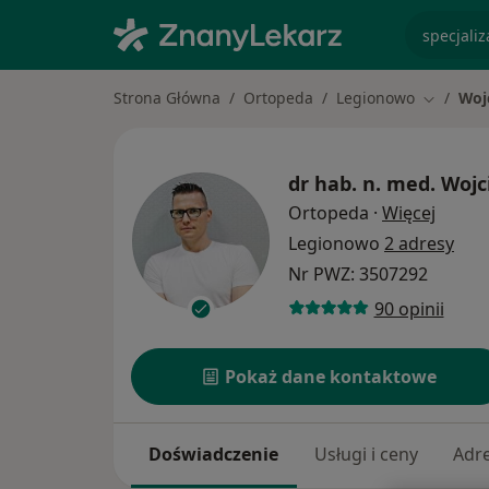
specjaliz
Strona Główna
Ortopeda
Legionowo
Woj
Zmień mi
dr hab. n. med.
Wojc
O spec
Ortopeda
·
Więcej
Legionowo
2 adresy
Nr PWZ: 3507292
90 opinii
Pokaż dane kontaktowe
Doświadczenie
Usługi i ceny
Adr