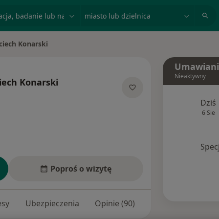
acja, badanie lub nazwisko
miasto lub dzielnica
ciech Konarski
asto
Umawiani
Nieaktywny
iech Konarski
jalizacjach
Dziś
6 Sie
Spec
Poproś o wizytę
esy
Ubezpieczenia
Opinie (90)