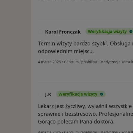
Karol Fronczak
Weryfikacja wizyty
K
Termin wizyty bardzo szybki. Obsługa
odpowiednim miejscu.
4 marca 2026
•
Centrum Rehabilitacji Medycznej
•
konsul
J.K
Weryfikacja wizyty
J
Lekarz jest życzliwy, wyjaśnił wszystki
sprawnie i bezstresowo. Profesjonalne
Gorąco polecam Pana doktora.
4 marca 2026
•
Centrum Rehabilitacji Medycznej
•
konsul