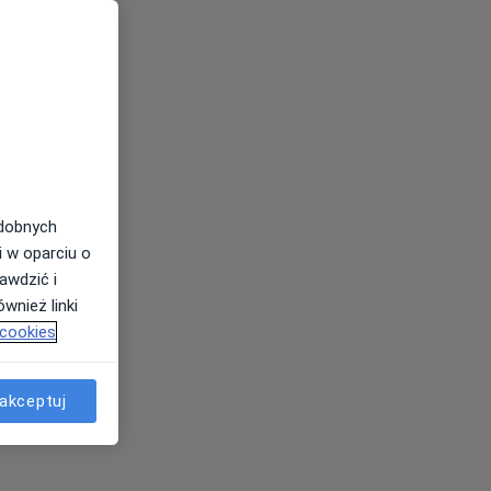
odobnych
i w oparciu o
awdzić i
wnież linki
 cookies
akceptuj