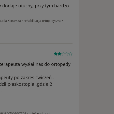
ry dodaje otuchy, przy tym bardzo
laudia Konarska
•
rehabilitacja ortopedyczna
•
oterapeuta wysłał nas do ortopedy
apeuty po zakres ćwiczeń..
ził płaskostopia ,gdzie 2
.
w opinii użytkownika Magdalena
tacja ortopedyczna
•
zgłoś nadużycie