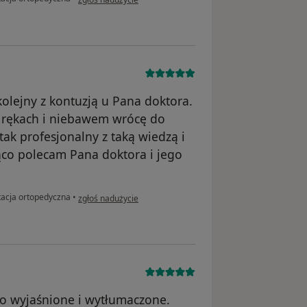
kolejny z kontuzją u Pana doktora.
h rękach i niebawem wrócę do
ak profesjonalny z taką wiedzą i
co polecam Pana doktora i jego
w opinii użytkownika Wojciech
tacja ortopedyczna
•
zgłoś nadużycie
ko wyjaśnione i wytłumaczone.