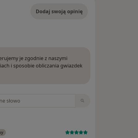
Dodaj swoją opinię
rujemy je zgodnie z naszymi
iach i sposobie obliczania gwiazdek
ięcej o opiniach
niach
ny