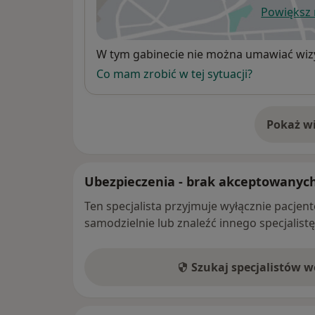
Powiększ
ot
Dostępność
W tym gabinecie nie można umawiać wizy
Co mam zrobić w tej sytuacji?
Pokaż wi
o 
Ubezpieczenia - brak akceptowanyc
Ten specjalista przyjmuje wyłącznie pacje
samodzielnie lub znaleźć innego specjalist
Szukaj specjalistów 