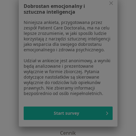
Dobrostan emocjonalny i
O nas
sztuczna inteligencja
Praca
Rekrutujemy!
Partnerzy
Niniejsza ankieta, przygotowana przez
zespół Patient Care Doctoralia, ma na celu
Centrum prasowe
lepsze zrozumienie, w jaki sposób ludzie
Kontakt
korzystają z narzędzi sztucznej inteligencji
jako wsparcia dla swojego dobrostanu
Dla pacjentów
emocjonalnego i zdrowia psychicznego.
Lekarze
Udział w ankiecie jest anonimowy, a wyniki
Placówki medyczne
będą analizowane i prezentowane
wyłącznie w formie zbiorczej. Pytania
Pytania i odpowiedzi
dotyczące nastolatków są skierowane
Usługi i zabiegi
wyłącznie do rodziców lub opiekunów
Choroby
prawnych. Nie zbieramy informacji
bezpośrednio od osób niepełnoletnich.
Pomoc
Aplikacje mobilne
Blog dla pacjentów
Start survey
Dla profesjonalistów
Cennik