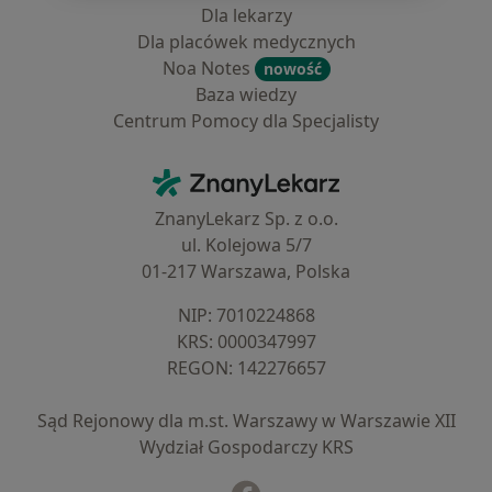
Dla lekarzy
Dla placówek medycznych
Noa Notes
nowość
Baza wiedzy
Centrum Pomocy dla Specjalisty
Kontakt
ZnanyLekarz - Strona główna
ZnanyLekarz Sp. z o.o.
ul. Kolejowa 5/7
01-217 Warszawa, Polska
NIP: ⁠7010224868
KRS: ⁠0000347997
REGON: ⁠142276657
Sąd Rejonowy dla m.st. Warszawy w Warszawie XII
Wydział Gospodarczy KRS
Facebook
otwiera się w nowej karcie