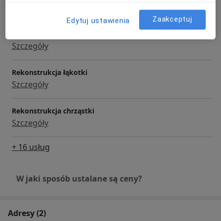
100 zł
Szczegóły
Zaakceptuj
Edytuj ustawienia
USG
Szczegóły
Rekonstrukcja łąkotki
Szczegóły
Rekonstrukcja chrząstki
Szczegóły
+ 16 usług
W jaki sposób ustalane są ceny?
Adresy (2)