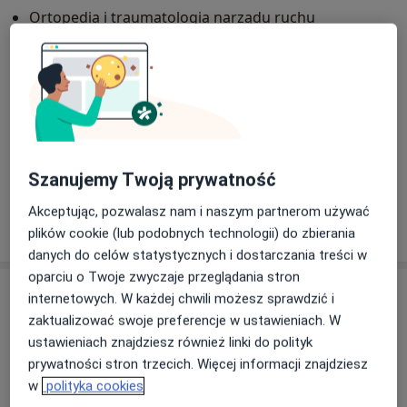
Ortopedia i traumatologia narządu ruchu
Główne obszary pomocy
Ból kolana
Uszkodzenia więzadeł
Ból barku
a11y_sr_more_disease
Paluch koślawy
Złamania
+18
Pacjenci których przyjmuję
Dorośli
Szanujemy Twoją prywatność
Akceptując, pozwalasz nam i naszym partnerom używać
Pokaż więcej
o doświadczeniu
plików cookie (lub podobnych technologii) do zbierania
danych do celów statystycznych i dostarczania treści w
oparciu o Twoje zwyczaje przeglądania stron
Usługi i ceny
internetowych. W każdej chwili możesz sprawdzić i
zaktualizować swoje preferencje w ustawieniach. W
Konsultacja ortopedyczna
ustawieniach znajdziesz również linki do polityk
150 zł
Szczegóły
prywatności stron trzecich. Więcej informacji znajdziesz
w
polityka cookies
Konsultacja online