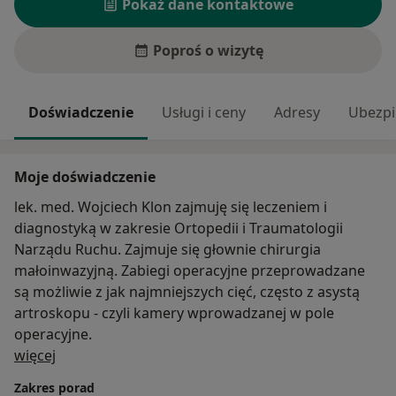
Pokaż dane kontaktowe
Poproś o wizytę
Doświadczenie
Usługi i ceny
Adresy
Ubezpi
Moje doświadczenie
lek. med. Wojciech Klon zajmuję się leczeniem i
diagnostyką w zakresie Ortopedii i Traumatologii
Narządu Ruchu. Zajmuje się głownie chirurgia
małoinwazyjną. Zabiegi operacyjne przeprowadzane
są możliwie z jak najmniejszych cięć, często z asystą
artroskopu - czyli kamery wprowadzanej w pole
operacyjne.
O mnie
więcej
Zakres porad