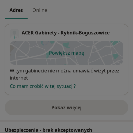
Adres
Online
ACER Gabinety - Rybnik-Boguszowice
Powiększ mapę
otwiera się w nowej karcie
Dostępność
W tym gabinecie nie można umawiać wizyt przez
internet
Co mam zrobić w tej sytuacji?
Pokaż więcej
o adresie
Ubezpieczenia - brak akceptowanych