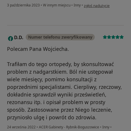
w opinii użytkownika Agata 
3 października 2023
•
W innym miejscu
•
Inny
•
zgłoś nadużycie
D.D.
Numer telefonu zweryfikowany
D
Polecam Pana Wojciecha.
Trafiłam do tego ortopedy, by skonsultować
problem z nadgarstkiem. Ból nie ustępował
wiele miesięcy, pomimo konsultacji z
poprzednimi specjalistami. Cierpliwy, rzeczowy,
dokładnie sprawdził wyniki prześwietleń,
rezonansu itp. i opisał problem w prosty
sposób. Zastosowane przez Niego leczenie,
przyniosło ulgę i powrót do zdrowia.
24 września 2022
•
ACER Gabinety - Rybnik-Boguszowice
•
Inny
•