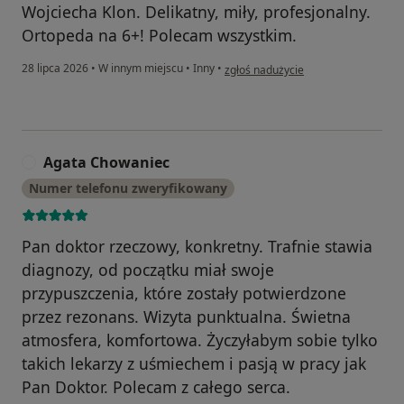
Wojciecha Klon. Delikatny, miły, profesjonalny.
Ortopeda na 6+! Polecam wszystkim.
w opinii użytkownika Dominika Kuźn
28 lipca 2026
•
W innym miejscu
•
Inny
•
zgłoś nadużycie
Agata Chowaniec
A
Numer telefonu zweryfikowany
Pan doktor rzeczowy, konkretny. Trafnie stawia
diagnozy, od początku miał swoje
przypuszczenia, które zostały potwierdzone
przez rezonans. Wizyta punktualna. Świetna
atmosfera, komfortowa. Życzyłabym sobie tylko
takich lekarzy z uśmiechem i pasją w pracy jak
Pan Doktor. Polecam z całego serca.