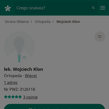
Me
Czego szukasz?
Strona Główna
Ortopeda
Wojciech Klon
lek.
Wojciech Klon
O specjalizacjach
Ortopeda
·
Więcej
1 adres
Nr PWZ: 3126118
3 opinie