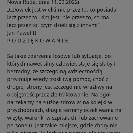
Nowa Ruda, dnia 11.09.2022r
„Człowiek jest wielki nie przez to, co posiada
lecz przez to, kim jest; nie przez to, co ma
lecz przez to, czym dzieli się z innymi”
Jan Paweł II
P O D Z I Ę K O W A N I E
Są takie zdarzenia losowe lub sytuacje, po
których nawet silny człowiek staje się słaby i
bezradny, ze szczególną wdzięcznością
przyjmuje wtedy troskliwą pomoc, choć z
drugiej strony jest szczególnie wrażliwy na
obojętność przez złe traktowanie. Na ogół
narzekamy na służbę zdrowia: na kolejki w
przychodniach, długie terminy oczekiwania na
wizyty, warunki w szpitalach, lub zachowanie
personelu. Jest takie miejsce, gdzie chory nie