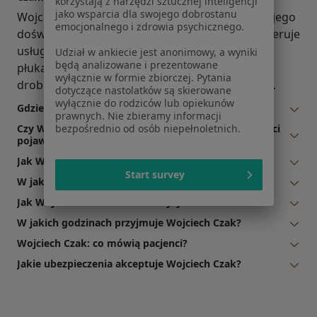
korzystają z narzędzi sztucznej inteligencji
jako wsparcia dla swojego dobrostanu
Wojciech Czak to laryngolog. Na podstawie swojego
emocjonalnego i zdrowia psychicznego.
doświadczenia i wykształcenia Wojciech Czak oferuje
usługi takie jak: konsultacja laryngologiczna,
Udział w ankiecie jest anonimowy, a wyniki
będą analizowane i prezentowane
płukanie uszu, badania laryngologiczne dzieci,
wyłącznie w formie zbiorczej. Pytania
drobne zabiegi laryngologiczne, badanie słuchu.
dotyczące nastolatków są skierowane
wyłącznie do rodziców lub opiekunów
Gdzie Wojciech Czak ma swój gabinet?
prawnych. Nie zbieramy informacji
Czy Wojciech Czak przyjmuje online, bez konieczności
bezpośrednio od osób niepełnoletnich.
pojawiania się w placówce?
Jak Wojciech Czak akceptuje płatności po wizycie?
Start survey
W jakich językach konsultuje Wojciech Czak?
Jak Wojciech Czak umawia wizyty?
W jakich godzinach przyjmuje Wojciech Czak?
Wojciech Czak: co mówią pacjenci?
Jakie ubezpieczenia akceptuje Wojciech Czak?