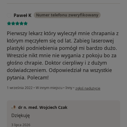
Paweł K
Numer telefonu zweryfikowany
P
Pierwszy lekarz który wyleczył mnie chrapania z
którym męczyłem się od lat. Zabieg laserowej
plastyki podniebienia pomógł mi bardzo dużo.
Wreszcie nikt mnie nie wygania z pokoju bo za
głośno chrapie. Doktor cierpliwy i z dużym
doświadczeniem. Odpowiedział na wszystkie
pytania. Polecam!
w opinii użytkownika Paweł K
1 września 2022
•
W innym miejscu
•
Inny
•
zgłoś nadużycie
dr n. med. Wojciech Czak
Dziękuję
3 lipca 2026