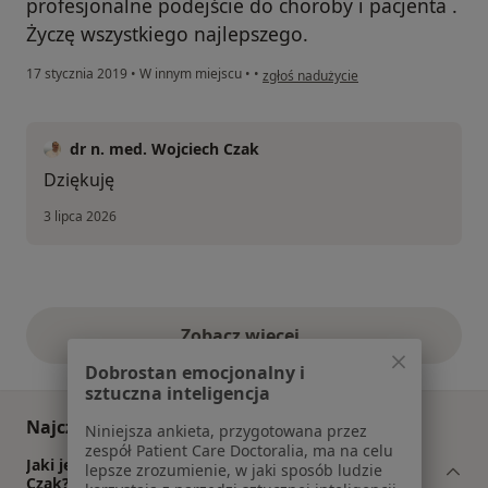
profesjonalne podejście do choroby i pacjenta .
Życzę wszystkiego najlepszego.
w opinii użytkownika Konto zostało u
17 stycznia 2019
•
W innym miejscu
•
•
zgłoś nadużycie
dr n. med. Wojciech Czak
Dziękuję
3 lipca 2026
Zobacz więcej
opinie powyżej
Dobrostan emocjonalny i
sztuczna inteligencja
Najczęściej zadawane pytania
Niniejsza ankieta, przygotowana przez
zespół Patient Care Doctoralia, ma na celu
Jaki jest zakres porad oferowanych przez Wojciech
lepsze zrozumienie, w jaki sposób ludzie
Czak?