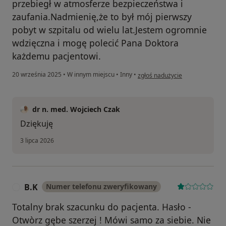
przebiegł w atmosferze bezpieczeństwa i
zaufania.Nadmienię,że to był mój pierwszy
pobyt w szpitalu od wielu lat.Jestem ogromnie
wdzięczna i mogę polecić Pana Doktora
każdemu pacjentowi.
w opinii użytkownika Halina Ma
20 września 2025
•
W innym miejscu
•
Inny
•
zgłoś nadużycie
dr n. med. Wojciech Czak
Dziękuję
3 lipca 2026
B.K
Numer telefonu zweryfikowany
B
Totalny brak szacunku do pacjenta. Hasło -
Otwòrz gębe szerzej ! Mówi samo za siebie. Nie