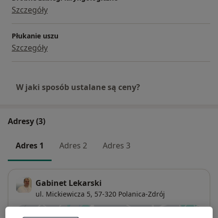
Szczegóły
Płukanie uszu
Szczegóły
W jaki sposób ustalane są ceny?
Adresy (3)
Adres 1
Adres 2
Adres 3
Gabinet Lekarski
ul. Mickiewicza 5,
57-320 Polanica-Zdrój