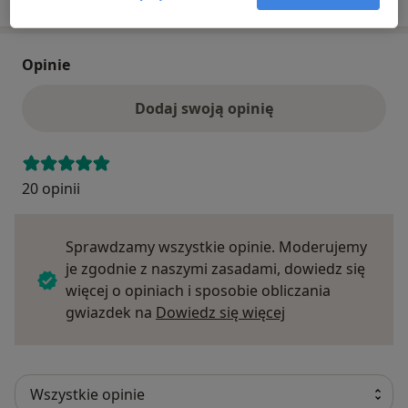
Opinie
Dodaj swoją opinię
20 opinii
Sprawdzamy wszystkie opinie. Moderujemy
je zgodnie z naszymi zasadami, dowiedz się
więcej o opiniach i sposobie obliczania
Dowiedz się więce
gwiazdek na
Dowiedz się więcej