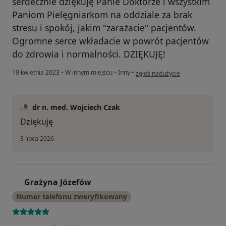
serdecznie dziękuję Panie Doktorze i wszystkim
Paniom Pielęgniarkom na oddziale za brak
stresu i spokój, jakim "zarażacie" pacjentów.
Ogromne serce wkładacie w powrót pacjentów
do zdrowia i normalności. DZIĘKUJĘ!
w opinii użytkownika D. Cz.
19 kwietnia 2023
•
W innym miejscu
•
Inny
•
zgłoś nadużycie
dr n. med. Wojciech Czak
Dziękuję
3 lipca 2026
Grażyna Józefów
G
Numer telefonu zweryfikowany