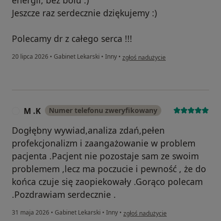
Jeszcze raz serdecznie dziękujemy :)
Polecamy dr z całego serca !!!
w opinii użytkownika K.P
20 lipca 2026
•
Gabinet Lekarski
•
Inny
•
zgłoś nadużycie
M .K
Numer telefonu zweryfikowany
M
Dogłębny wywiad,analiza zdań,pełen
profekcjonalizm i zaangażowanie w problem
pacjenta .Pacjent nie pozostaje sam ze swoim
problemem ,lecz ma poczucie i pewność , że do
końca czuje się zaopiekowały .Gorąco polecam
.Pozdrawiam serdecznie .
w opinii użytkownika M .K
31 maja 2026
•
Gabinet Lekarski
•
Inny
•
zgłoś nadużycie