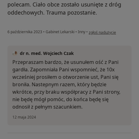
polecam. Ciało obce zostało usunięte z dróg
oddechowych. Trauma pozostanie.
w opinii użytkownika B.K
6 października 2023
•
Gabinet Lekarski
•
Inny
•
zgłoś nadużycie
dr n. med. Wojciech Czak
Przepraszam bardzo, że usunułem ość z Pani
gardła. Zapomniała Pani wspomnieć, że 10x
wcześniej prosiłem o otworzenie ust, Pani się
broniła. Nastepnym razem, który będzie
wkrótce, przy braku współpracy z Pani strony,
nie będę mógł pomóc, do końca będę się
odnosił z pełnym szacunkiem.
12 maja 2024