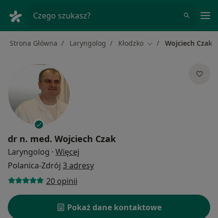
Me
Czego szukasz?
Strona Główna
Laryngolog
Kłodzko
Wojciech Czak
Zmień miasto
dr n. med.
Wojciech Czak
O specjalizacjach
Laryngolog
·
Więcej
Polanica-Zdrój
3 adresy
20 opinii
Pokaż dane kontaktowe