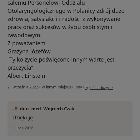
całemu Personelowi Oddziału
Otolaryngologicznego w Polanicy Zdrój dużo
zdrowia, satysfakcji i radości z wykonywanej
pracy oraz sukcesów w życiu osobistym i
zawodowym.
Z poważaniem
Grażyna Józefów
„Tylko życie poświęcone innym warte jest
przeżycia”
Albert Einstein
w opinii użytkownika Grażyna J
21 września 2022
•
W innym miejscu
•
Inny
•
zgłoś nadużycie
dr n. med. Wojciech Czak
Dziękuję
3 lipca 2026