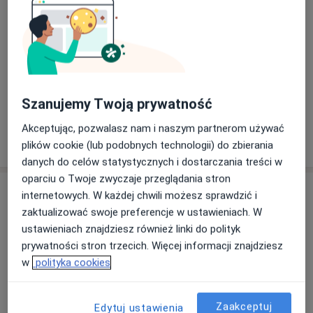
Powiększ mapę
otwiera się w nowej karcie
Dostępność
W tym gabinecie nie można umawiać wizyt przez
internet
Co mam zrobić w tej sytuacji?
Szanujemy Twoją prywatność
Akceptując, pozwalasz nam i naszym partnerom używać
Pokaż więcej
o adresie
plików cookie (lub podobnych technologii) do zbierania
danych do celów statystycznych i dostarczania treści w
oparciu o Twoje zwyczaje przeglądania stron
Akceptowane ubezpieczenia
internetowych. W każdej chwili możesz sprawdzić i
zaktualizować swoje preferencje w ustawieniach. W
Ubezpieczenia są akceptowane, ale zakres zależy od
ustawieniach znajdziesz również linki do polityk
lokalizacji i usługi. Sprawdź podczas umawiania wizyty.
prywatności stron trzecich. Więcej informacji znajdziesz
PZU Zdrowie
w
polityka cookies
Zobacz wszystkie ubezpieczenia
Zaakceptuj
Edytuj ustawienia