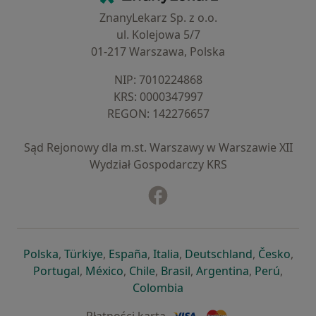
ZnanyLekarz Sp. z o.o.
ul. Kolejowa 5/7
01-217 Warszawa, Polska
NIP: ⁠7010224868
KRS: ⁠0000347997
REGON: ⁠142276657
Sąd Rejonowy dla m.st. Warszawy w Warszawie XII
Wydział Gospodarczy KRS
Facebook
otwiera się w nowej karcie
otwiera się w nowej karcie
otwiera się w nowej karcie
otwiera się w nowej karcie
otwiera się w nowej karci
otwiera się
otwi
Polska
,
Türkiye
,
España
,
Italia
,
Deutschland
,
Česko
,
otwiera się w nowej karcie
otwiera się w nowej karcie
otwiera się w nowej karcie
otwiera się w nowej kar
otwiera się 
otwier
Portugal
,
México
,
Chile
,
Brasil
,
Argentina
,
Perú
,
otwiera się w nowej karc
Colombia