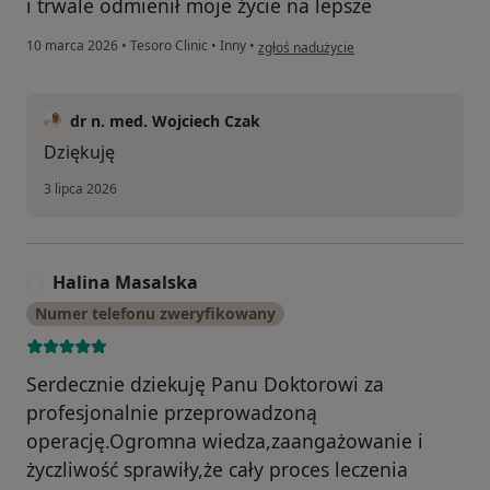
i trwale odmienił moje życie na lepsze
w opinii użytkownika MW
10 marca 2026
•
Tesoro Clinic
•
Inny
•
zgłoś nadużycie
dr n. med. Wojciech Czak
Dziękuję
3 lipca 2026
Halina Masalska
H
Numer telefonu zweryfikowany
Serdecznie dziekuję Panu Doktorowi za
profesjonalnie przeprowadzoną
operację.Ogromna wiedza,zaangażowanie i
życzliwość sprawiły,że cały proces leczenia