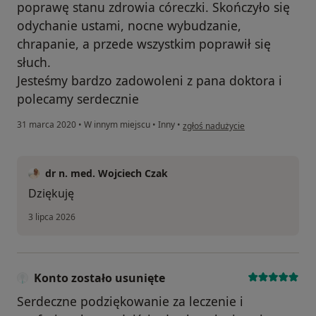
poprawę stanu zdrowia córeczki. Skończyło się
odychanie ustami, nocne wybudzanie,
chrapanie, a przede wszystkim poprawił się
słuch.
Jesteśmy bardzo zadowoleni z pana doktora i
polecamy serdecznie
w opinii użytkownika Konto został
31 marca 2020
•
W innym miejscu
•
Inny
•
zgłoś nadużycie
dr n. med. Wojciech Czak
Dziękuję
3 lipca 2026
Konto zostało usunięte
Serdeczne podziękowanie za leczenie i