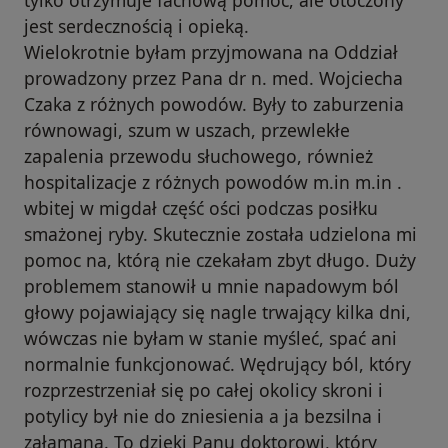
tylko otrzymuje fachową pomoc, ale otoczony
jest serdecznością i opieką.
Wielokrotnie byłam przyjmowana na Oddział
prowadzony przez Pana dr n. med. Wojciecha
Czaka z różnych powodów. Były to zaburzenia
równowagi, szum w uszach, przewlekłe
zapalenia przewodu słuchowego, również
hospitalizacje z różnych powodów m.in m.in .
wbitej w migdał część ości podczas posiłku
smażonej ryby. Skutecznie została udzielona mi
pomoc na, którą nie czekałam zbyt długo. Duży
problemem stanowił u mnie napadowym ból
głowy pojawiający się nagle trwający kilka dni,
wówczas nie byłam w stanie myśleć, spać ani
normalnie funkcjonować. Wędrujący ból, który
rozprzestrzeniał się po całej okolicy skroni i
potylicy był nie do zniesienia a ja bezsilna i
załamana. To dzięki Panu doktorowi, który