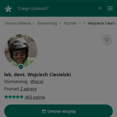
Me
Czego szukasz?
Strona Główna
Stomatolog
Poznań
Wojciech Ciesiel
Zmień miasto
lek. dent.
Wojciech Ciesielski
O specjalizacjach
Stomatolog
·
Więcej
Poznań
2 adresy
463 opinie
Umów wizytę