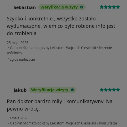
Sebastian
Weryfikacja wizyty
S
Szybko i konkretnie , wszystko zostało
wytłumaczone, wiem co było robione info jest
do zrobienia
25 maja 2026
•
Gabinet Stomatologiczny Lek.stom. Wojciech Ciesielski
•
leczenie
próchnicy
w opinii użytkownika Sebastian
•
zgłoś nadużycie
Jakub
Weryfikacja wizyty
J
Pan doktor bardzo miły i komunikatywny. Na
pewno wrócę.
13 maja 2026
•
Gabinet Stomatologiczny Lek.stom. Wojciech Ciesielski
•
Konsultacja