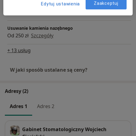
Zaakceptuj
Edytuj ustawienia
Usuwanie zębów
Od 250 zł
Szczegóły
Usuwanie kamienia nazębnego
Od 250 zł
Szczegóły
+ 13 usług
W jaki sposób ustalane są ceny?
Adresy (2)
Adres 1
Adres 2
Gabinet Stomatologiczny Wojciech