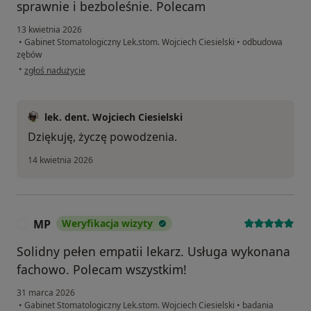
sprawnie i bezboleśnie. Polecam
13 kwietnia 2026
•
Gabinet Stomatologiczny Lek.stom. Wojciech Ciesielski
•
odbudowa
zębów
w opinii użytkownika Marcin
•
zgłoś nadużycie
lek. dent. Wojciech Ciesielski
Dziękuję, życzę powodzenia.
14 kwietnia 2026
MP
Weryfikacja wizyty
M
Solidny pełen empatii lekarz. Usługa wykonana
fachowo. Polecam wszystkim!
31 marca 2026
•
Gabinet Stomatologiczny Lek.stom. Wojciech Ciesielski
•
badania