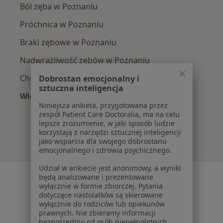
Ból zęba w Poznaniu
Próchnica w Poznaniu
Braki zębowe w Poznaniu
Nadwrażliwość zębów w Poznaniu
Choroby miazgi w Poznaniu
Dobrostan emocjonalny i
sztuczna inteligencja
Więcej (15)
Niniejsza ankieta, przygotowana przez
Więcej w kategorii: Najczęście leczone chorob
zespół Patient Care Doctoralia, ma na celu
lepsze zrozumienie, w jaki sposób ludzie
korzystają z narzędzi sztucznej inteligencji
jako wsparcia dla swojego dobrostanu
emocjonalnego i zdrowia psychicznego.
Udział w ankiecie jest anonimowy, a wyniki
Serwis
będą analizowane i prezentowane
wyłącznie w formie zbiorczej. Pytania
Regulamin
dotyczące nastolatków są skierowane
wyłącznie do rodziców lub opiekunów
Polityka prywatności pacjentów
prawnych. Nie zbieramy informacji
Polityka prywatności profesjonalistów
bezpośrednio od osób niepełnoletnich.