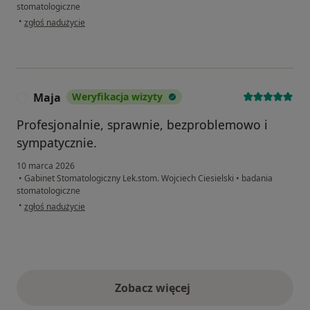
stomatologiczne
w opinii użytkownika MP
•
zgłoś nadużycie
Maja
Weryfikacja wizyty
M
Profesjonalnie, sprawnie, bezproblemowo i
sympatycznie.
10 marca 2026
•
Gabinet Stomatologiczny Lek.stom. Wojciech Ciesielski
•
badania
stomatologiczne
w opinii użytkownika Maja
•
zgłoś nadużycie
Zobacz więcej
opinie powyżej