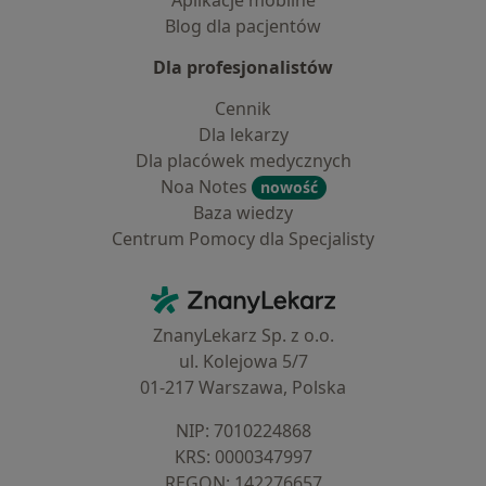
Aplikacje mobilne
Blog dla pacjentów
Dla profesjonalistów
Cennik
Dla lekarzy
Dla placówek medycznych
Noa Notes
nowość
Baza wiedzy
Centrum Pomocy dla Specjalisty
Kontakt
ZnanyLekarz - Strona główna
ZnanyLekarz Sp. z o.o.
ul. Kolejowa 5/7
01-217 Warszawa, Polska
NIP: ⁠7010224868
KRS: ⁠0000347997
REGON: ⁠142276657