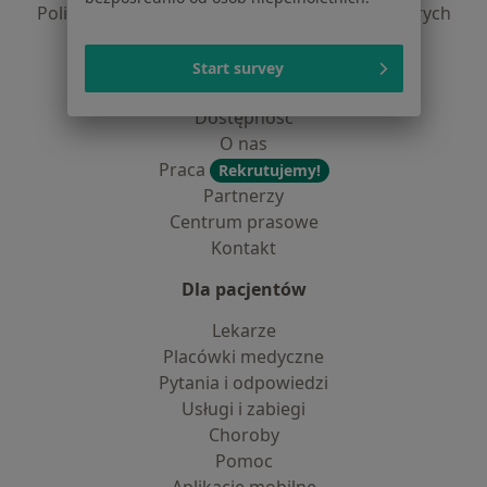
Polityka prywatności dla profesjonalistów, których
dane pozyskaliśmy samodzielnie
Polityka cookies
Start survey
Jak działają wyniki wyszukiwania
Dostępność
O nas
Praca
Rekrutujemy!
Partnerzy
Centrum prasowe
Kontakt
Dla pacjentów
Lekarze
Placówki medyczne
Pytania i odpowiedzi
Usługi i zabiegi
Choroby
Pomoc