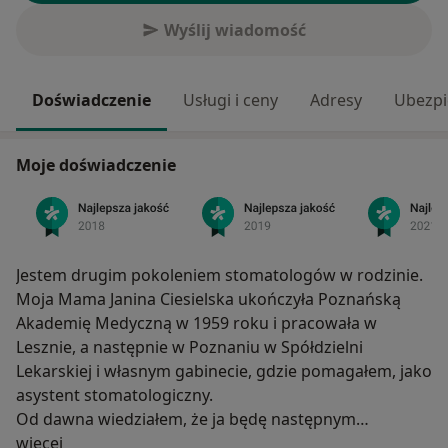
Wyślij wiadomość
Doświadczenie
Usługi i ceny
Adresy
Ubezpi
Moje doświadczenie
Jestem drugim pokoleniem stomatologów w rodzinie.
Moja Mama Janina Ciesielska ukończyła Poznańską
Akademię Medyczną w 1959 roku i pracowała w
Lesznie, a następnie w Poznaniu w Spółdzielni
Lekarskiej i własnym gabinecie, gdzie pomagałem, jako
asystent stomatologiczny.
Od dawna wiedziałem, że ja będę następnym
O mnie
pokoleniem stomatologów w rodzinie i tak też się
więcej