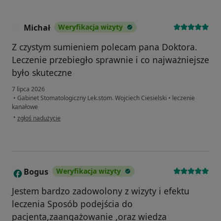
Michał
Weryfikacja wizyty
M
Z czystym sumieniem polecam pana Doktora.
Leczenie przebiegło sprawnie i co najważniejsze
było skuteczne
7 lipca 2026
•
Gabinet Stomatologiczny Lek.stom. Wojciech Ciesielski
•
leczenie
kanałowe
w opinii użytkownika Michał
•
zgłoś nadużycie
Bogus
Weryfikacja wizyty
B
Jestem bardzo zadowolony z wizyty i efektu
leczenia Sposób podejścia do
pacjenta,zaangażowanie ,oraz wiedza