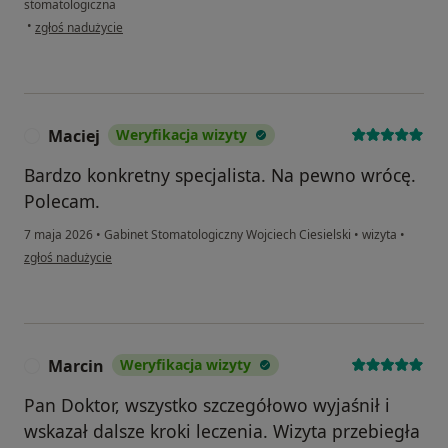
stomatologiczna
w opinii użytkownika Jakub
•
zgłoś nadużycie
Maciej
Weryfikacja wizyty
M
Bardzo konkretny specjalista. Na pewno wrócę.
Polecam.
7 maja 2026
•
Gabinet Stomatologiczny Wojciech Ciesielski
•
wizyta
•
w opinii użytkownika Maciej
zgłoś nadużycie
Marcin
Weryfikacja wizyty
M
Pan Doktor, wszystko szczegółowo wyjaśnił i
wskazał dalsze kroki leczenia. Wizyta przebiegła