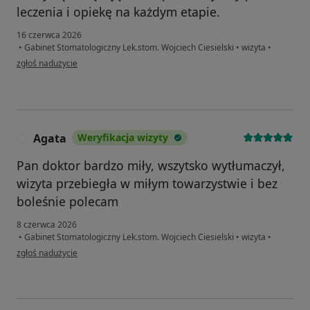
leczenia i opiekę na każdym etapie.
16 czerwca 2026
•
Gabinet Stomatologiczny Lek.stom. Wojciech Ciesielski
•
wizyta
•
w opinii użytkownika Paulina
zgłoś nadużycie
Agata
Weryfikacja wizyty
A
Pan doktor bardzo miły, wszytsko wytłumaczył,
wizyta przebiegła w miłym towarzystwie i bez
boleśnie polecam
8 czerwca 2026
•
Gabinet Stomatologiczny Lek.stom. Wojciech Ciesielski
•
wizyta
•
w opinii użytkownika Agata
zgłoś nadużycie