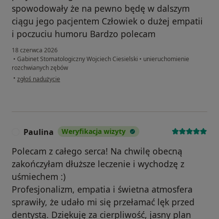
spowodowały że na pewno będę w dalszym
ciągu jego pacjentem Człowiek o dużej empatii
i poczuciu humoru Bardzo polecam
18 czerwca 2026
•
Gabinet Stomatologiczny Wojciech Ciesielski
•
unieruchomienie
rozchwianych zębów
w opinii użytkownika Bogus
•
zgłoś nadużycie
Paulina
Weryfikacja wizyty
P
Polecam z całego serca! Na chwilę obecną
zakończyłam dłuższe leczenie i wychodzę z
uśmiechem :)
Profesjonalizm, empatia i świetna atmosfera
sprawiły, że udało mi się przełamać lęk przed
dentystą. Dziękuję za cierpliwość, jasny plan