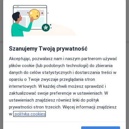
Zobacz galerię (3)
Pokaż więcej
o doświadczeniu
Szanujemy Twoją prywatność
Usługi i ceny
Akceptując, pozwalasz nam i naszym partnerom używać
Konsultacja stomatologiczna
plików cookie (lub podobnych technologii) do zbierania
Umów wizytę
100 zł
Szczegóły
danych do celów statystycznych i dostarczania treści w
oparciu o Twoje zwyczaje przeglądania stron
internetowych. W każdej chwili możesz sprawdzić i
Wizyta
Umów wizytę
zaktualizować swoje preferencje w ustawieniach. W
Od 100 zł
Szczegóły
ustawieniach znajdziesz również linki do polityk
prywatności stron trzecich. Więcej informacji znajdziesz
Wkłady koronowo-korzeniowe
w
polityka cookies
Od 800 zł
Szczegóły