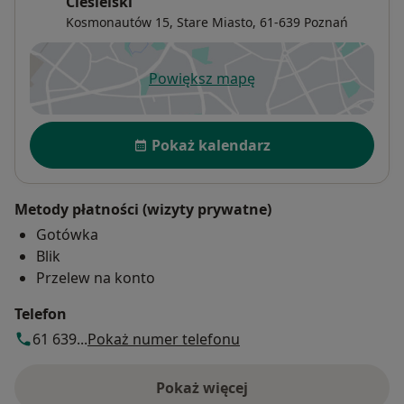
Ciesielski
Kosmonautów 15,
Stare Miasto
, 61-639
Poznań
Powiększ mapę
otwiera się w nowej karcie
Dostępność
Pokaż kalendarz
Metody płatności (wizyty prywatne)
Gotówka
Blik
Przelew na konto
Telefon
61 639...
Pokaż numer telefonu
Pokaż więcej
o adresie