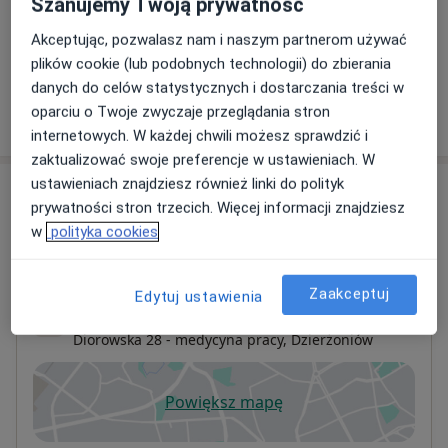
Szanujemy Twoją prywatność
Konsultacja internistyczna
Szczegóły
Akceptując, pozwalasz nam i naszym partnerom używać
plików cookie (lub podobnych technologii) do zbierania
danych do celów statystycznych i dostarczania treści w
oparciu o Twoje zwyczaje przeglądania stron
W jaki sposób ustalane są ceny?
internetowych. W każdej chwili możesz sprawdzić i
zaktualizować swoje preferencje w ustawieniach. W
ustawieniach znajdziesz również linki do polityk
Adresy (4)
prywatności stron trzecich. Więcej informacji znajdziesz
w
polityka cookies
Adres 1
Adres 2
Adres 3
Adres 4
Zaakceptuj
Edytuj ustawienia
Medness Profilaktyka
Diorowska 28 - medycyna pracy,
Dzierżoniów
Powiększ mapę
otwiera się w nowej karcie