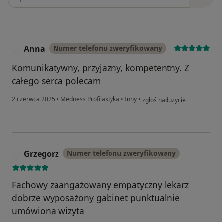
Anna
Numer telefonu zweryfikowany
A
Komunikatywny, przyjazny, kompetentny. Z
całego serca polecam
w opinii użytkownika Anna
2 czerwca 2025
•
Medness Profilaktyka
•
Inny
•
zgłoś nadużycie
Grzegorz
Numer telefonu zweryfikowany
G
Fachowy zaangażowany empatyczny lekarz
dobrze wyposażony gabinet punktualnie
umówiona wizyta