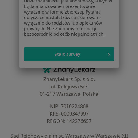
Udział w ankiecie jest anonimowy, a wyniki
Dla profesjonalistów
będą analizowane i prezentowane
wyłącznie w formie zbiorczej. Pytania
Cennik
dotyczące nastolatków są skierowane
Dla lekarzy
wyłącznie do rodziców lub opiekunów
prawnych. Nie zbieramy informacji
Dla placówek medycznych
bezpośrednio od osób niepełnoletnich.
Noa Notes
nowość
Baza wiedzy
Centrum Pomocy dla Specjalisty
Start survey
Kontakt
ZnanyLekarz - Strona główna
ZnanyLekarz Sp. z o.o.
ul. Kolejowa 5/7
01-217 Warszawa, Polska
NIP: ⁠7010224868
KRS: ⁠0000347997
REGON: ⁠142276657
Sąd Rejonowy dla m.st. Warszawy w Warszawie XII