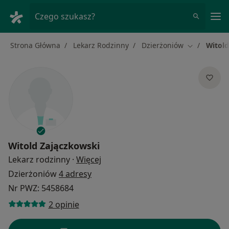
Me
Czego szukasz?
Strona Główna
Lekarz Rodzinny
Dzierżoniów
Witold
Zmień mias
Witold Zajączkowski
O specjalizacjach
Lekarz rodzinny
·
Więcej
Dzierżoniów
4 adresy
Nr PWZ: 5458684
2 opinie