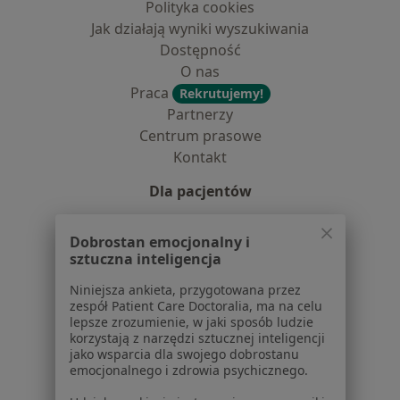
Polityka cookies
Jak działają wyniki wyszukiwania
Dostępność
O nas
Praca
Rekrutujemy!
Partnerzy
Centrum prasowe
Kontakt
Dla pacjentów
Lekarze
Dobrostan emocjonalny i
Placówki medyczne
sztuczna inteligencja
Pytania i odpowiedzi
Usługi i zabiegi
Niniejsza ankieta, przygotowana przez
zespół Patient Care Doctoralia, ma na celu
Choroby
lepsze zrozumienie, w jaki sposób ludzie
Pomoc
korzystają z narzędzi sztucznej inteligencji
Aplikacje mobilne
jako wsparcia dla swojego dobrostanu
emocjonalnego i zdrowia psychicznego.
Blog dla pacjentów