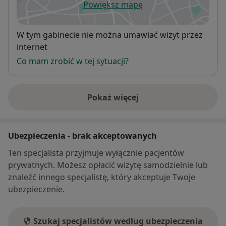
Powiększ mapę
otwiera się w nowej karcie
Dostępność
W tym gabinecie nie można umawiać wizyt przez
internet
Co mam zrobić w tej sytuacji?
Pokaż więcej
o adresie
Ubezpieczenia - brak akceptowanych
Ten specjalista przyjmuje wyłącznie pacjentów
prywatnych. Możesz opłacić wizytę samodzielnie lub
znaleźć innego specjalistę, który akceptuje Twoje
ubezpieczenie.
Szukaj specjalistów według ubezpieczenia