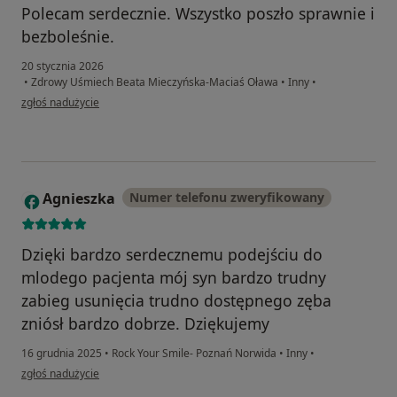
Polecam serdecznie. Wszystko poszło sprawnie i
bezboleśnie.
20 stycznia 2026
•
Zdrowy Uśmiech Beata Mieczyńska-Maciaś Oława
•
Inny
•
w opinii użytkownika M.j
zgłoś nadużycie
Agnieszka
Numer telefonu zweryfikowany
A
Dzięki bardzo serdecznemu podejściu do
mlodego pacjenta mój syn bardzo trudny
zabieg usunięcia trudno dostępnego zęba
zniósł bardzo dobrze. Dziękujemy
16 grudnia 2025
•
Rock Your Smile- Poznań Norwida
•
Inny
•
w opinii użytkownika Agnieszka
zgłoś nadużycie