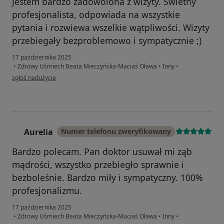
Jestem bardzo zadowolona z wizyty. Świetny
profesjonalista, odpowiada na wszystkie
pytania i rozwiewa wszelkie wątpliwości. Wizyty
przebiegały bezproblemowo i sympatycznie ;)
17 października 2025
•
Zdrowy Uśmiech Beata Mieczyńska-Maciaś Oława
•
Inny
•
w opinii użytkownika Oliwia Chmielewska
zgłoś nadużycie
Aurelia
Numer telefonu zweryfikowany
A
Bardzo polecam. Pan doktor usuwał mi ząb
mądrości, wszystko przebiegło sprawnie i
bezboleśnie. Bardzo miły i sympatyczny. 100%
profesjonalizmu.
17 października 2025
•
Zdrowy Uśmiech Beata Mieczyńska-Maciaś Oława
•
Inny
•