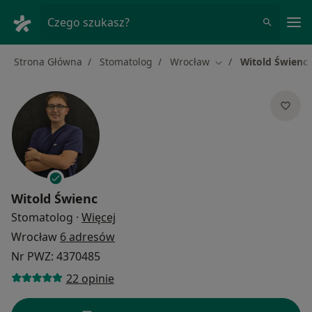
Me
Czego szukasz?
Strona Główna
Stomatolog
Wrocław
Witold Świenc
Zmień miasto
Witold Świenc
O specjalizacjach
Stomatolog
·
Więcej
Wrocław
6 adresów
Nr PWZ: 4370485
22 opinie