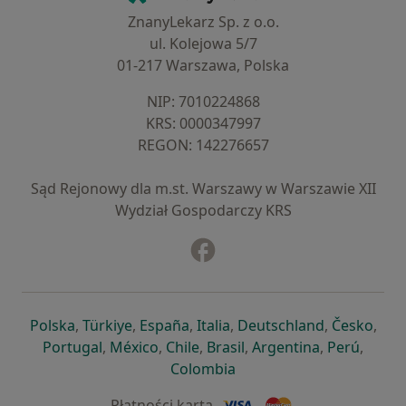
ZnanyLekarz Sp. z o.o.
ul. Kolejowa 5/7
01-217 Warszawa, Polska
NIP: ⁠7010224868
KRS: ⁠0000347997
REGON: ⁠142276657
Sąd Rejonowy dla m.st. Warszawy w Warszawie XII
Wydział Gospodarczy KRS
Facebook
otwiera się w nowej karcie
otwiera się w nowej karcie
otwiera się w nowej karcie
otwiera się w nowej karcie
otwiera się w nowej karci
otwiera się
otwi
Polska
,
Türkiye
,
España
,
Italia
,
Deutschland
,
Česko
,
otwiera się w nowej karcie
otwiera się w nowej karcie
otwiera się w nowej karcie
otwiera się w nowej kar
otwiera się 
otwier
Portugal
,
México
,
Chile
,
Brasil
,
Argentina
,
Perú
,
otwiera się w nowej karc
Colombia
Płatności kartą