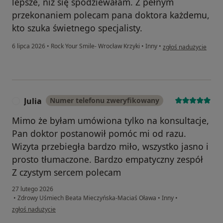
lepsze, niż się spodziewałam. Z pełnym
przekonaniem polecam pana doktora każdemu,
kto szuka świetnego specjalisty.
w opinii użytkownika 
6 lipca 2026
•
Rock Your Smile- Wrocław Krzyki
•
Inny
•
zgłoś nadużycie
Julia
Numer telefonu zweryfikowany
J
Mimo że byłam umówiona tylko na konsultacje,
Pan doktor postanowił pomóc mi od razu.
Wizyta przebiegła bardzo miło, wszystko jasno i
prosto tłumaczone. Bardzo empatyczny zespół
Z czystym sercem polecam
27 lutego 2026
•
Zdrowy Uśmiech Beata Mieczyńska-Maciaś Oława
•
Inny
•
w opinii użytkownika Julia
zgłoś nadużycie