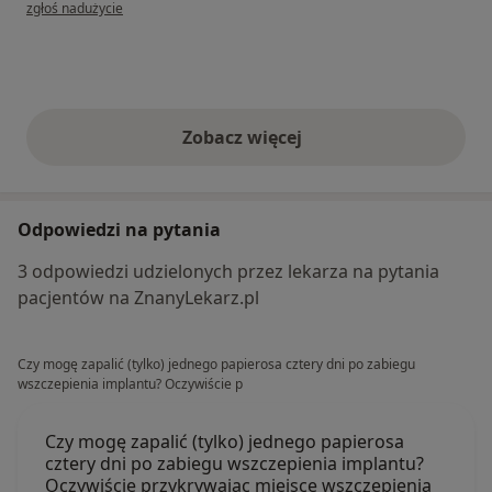
w opinii użytkownika Aurelia
zgłoś nadużycie
Zobacz więcej
opinie powyżej
Odpowiedzi na pytania
3 odpowiedzi udzielonych przez lekarza na pytania
pacjentów na ZnanyLekarz.pl
Czy mogę zapalić (tylko) jednego papierosa cztery dni po zabiegu
wszczepienia implantu? Oczywiście p
Czy mogę zapalić (tylko) jednego papierosa
cztery dni po zabiegu wszczepienia implantu?
Oczywiście przykrywając miejsce wszczepienia