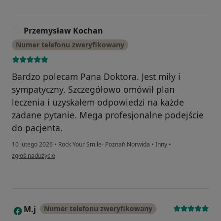
Przemysław Kochan
P
Numer telefonu zweryfikowany
Bardzo polecam Pana Doktora. Jest miły i
sympatyczny. Szczegółowo omówił plan
leczenia i uzyskałem odpowiedzi na każde
zadane pytanie. Mega profesjonalne podejście
do pacjenta.
10 lutego 2026
•
Rock Your Smile- Poznań Norwida
•
Inny
•
w opinii użytkownika Przemysław Kochan
zgłoś nadużycie
M.j
Numer telefonu zweryfikowany
M