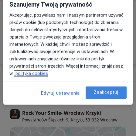
Szanujemy Twoją prywatność
Usługi i ceny
Akceptując, pozwalasz nam i naszym partnerom używać
Konsultacja stomatologiczna
plików cookie (lub podobnych technologii) do zbierania
Szczegóły
danych do celów statystycznych i dostarczania treści w
oparciu o Twoje zwyczaje przeglądania stron
internetowych. W każdej chwili możesz sprawdzić i
zaktualizować swoje preferencje w ustawieniach. W
W jaki sposób ustalane są ceny?
ustawieniach znajdziesz również linki do polityk
prywatności stron trzecich. Więcej informacji znajdziesz
w
polityka cookies
Adresy (6)
Adres 1
Adres 2
Adres 3
Adres 4
Adres 5
Zaakceptuj
Edytuj ustawienia
Rock Your Smile- Wrocław Krzyki
Powstańców Śląskich 9,
Krzyki
, 53-332
Wrocław