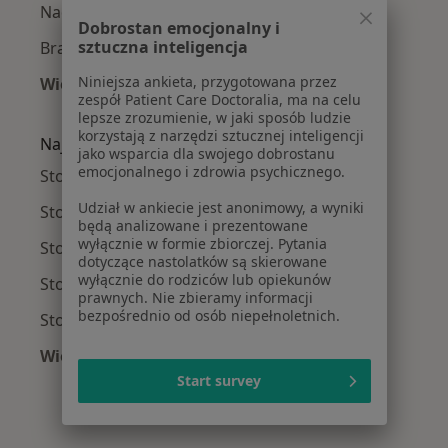
Nadwrażliwość zębów w Wrocławiu
Dobrostan emocjonalny i
sztuczna inteligencja
Braki zębowe w Wrocławiu
Niniejsza ankieta, przygotowana przez
Więcej (15)
zespół Patient Care Doctoralia, ma na celu
Więcej w kategorii: Najczęście leczone chorob
lepsze zrozumienie, w jaki sposób ludzie
korzystają z narzędzi sztucznej inteligencji
Najpopularniejsze ubezpieczenia
jako wsparcia dla swojego dobrostanu
emocjonalnego i zdrowia psychicznego.
Stomatolodzy z Allianz w Wrocławiu
Udział w ankiecie jest anonimowy, a wyniki
Stomatolodzy z NFZ w Wrocławiu
będą analizowane i prezentowane
wyłącznie w formie zbiorczej. Pytania
Stomatolodzy z Medicover w Wrocławiu
dotyczące nastolatków są skierowane
wyłącznie do rodziców lub opiekunów
Stomatolodzy z INTER Polska w Wrocławiu
prawnych. Nie zbieramy informacji
bezpośrednio od osób niepełnoletnich.
Stomatolodzy z Compensa w Wrocławiu
Więcej (1)
Więcej w kategorii: Najpopularniejsze ubezpie
Start survey