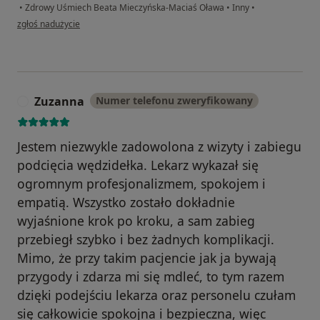
•
Zdrowy Uśmiech Beata Mieczyńska-Maciaś Oława
•
Inny
•
w opinii użytkownika Anna
zgłoś nadużycie
Zuzanna
Numer telefonu zweryfikowany
Z
Jestem niezwykle zadowolona z wizyty i zabiegu
podcięcia wędzidełka. Lekarz wykazał się
ogromnym profesjonalizmem, spokojem i
empatią. Wszystko zostało dokładnie
wyjaśnione krok po kroku, a sam zabieg
przebiegł szybko i bez żadnych komplikacji.
Mimo, że przy takim pacjencie jak ja bywają
przygody i zdarza mi się mdleć, to tym razem
dzięki podejściu lekarza oraz personelu czułam
się całkowicie spokojna i bezpieczna, więc