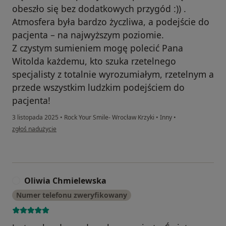
obeszło się bez dodatkowych przygód :)) .
Atmosfera była bardzo życzliwa, a podejście do
pacjenta – na najwyższym poziomie.
Z czystym sumieniem mogę polecić Pana
Witolda każdemu, kto szuka rzetelnego
specjalisty z totalnie wyrozumiałym, rzetelnym a
przede wszystkim ludzkim podejściem do
pacjenta!
3 listopada 2025
•
Rock Your Smile- Wrocław Krzyki
•
Inny
•
w opinii użytkownika Zuzanna
zgłoś nadużycie
Oliwia Chmielewska
O
Numer telefonu zweryfikowany