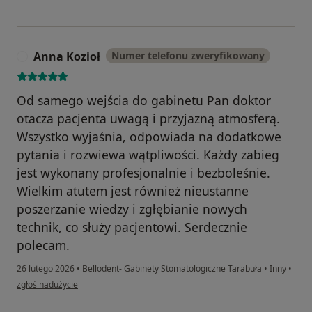
Anna Kozioł
Numer telefonu zweryfikowany
A
Od samego wejścia do gabinetu Pan doktor
otacza pacjenta uwagą i przyjazną atmosferą.
Wszystko wyjaśnia, odpowiada na dodatkowe
pytania i rozwiewa wątpliwości. Każdy zabieg
jest wykonany profesjonalnie i bezboleśnie.
Wielkim atutem jest również nieustanne
poszerzanie wiedzy i zgłębianie nowych
technik, co służy pacjentowi. Serdecznie
polecam.
26 lutego 2026
•
Bellodent- Gabinety Stomatologiczne Tarabuła
•
Inny
•
w opinii użytkownika Anna Kozioł
zgłoś nadużycie