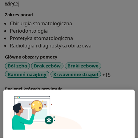
O mnie
więcej
Zakres porad
Chirurgia stomatologiczna
Periodontologia
Protetyka stomatologiczna
Radiologia i diagnostyka obrazowa
Główne obszary pomocy
Ból zęba
Brak zębów
Braki zębowe
a11y_sr_mo
Kamień nazębny
Krwawienie dziąseł
+15
Pacjenci których przyjmuję
Dorośli (Tylko pod niektórymi adresami)
Dzieci (Tylko pod niektórymi adresami)
Pokaż więcej
o doświadczeniu