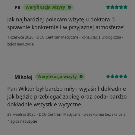
PK
Weryfikacja wizyty
P
Jak najbardziej polecam wizytę u doktora :)
sprawnie konkretnie i w przyjaznej atmosferze!
1 czerwca 2026
•
DCG Centrum Medyczne
•
konsultacja urologiczna
•
w opinii użytkownika PK
zgłoś nadużycie
Mikołaj
Weryfikacja wizyty
M
Pan Wiktor był bardzo miły i wyjaśnił dokładnie
jak będzie przebiegać zabieg oraz podał bardzo
dokładnie wszystkie wytyczne.
29 kwietnia 2026
•
DCG Centrum Medyczne
•
wazektomia bez skalpela
w opinii użytkownika Mikołaj
•
zgłoś nadużycie