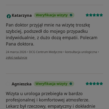
Katarzyna
Weryfikacja wizyty
K
Pan doktor przyjął mnie na wizytę troszkę
szybciej, podszedł do mojego przypadku
indywidualnie, z dużo dozą empatii. Polecam
Pana doktora.
24 marca 2026
•
DCG Centrum Medyczne
•
konsultacja urologiczna
•
w opinii użytkownika Katarzyna
zgłoś nadużycie
Agnieszka
Weryfikacja wizyty
A
Wizyta u urologa przebiegła w bardzo
profesjonalnej i komfortowej atmosferze.
Lekarz był rzeczowy, empatyczny i dokładnie