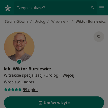
Me
Czego szukasz?
Strona Główna
Urolog
Wrocław
Wiktor Bursiewicz
Zmień miasto
lek.
Wiktor Bursiewicz
O specjalizacjach
W trakcie specjalizacji (Urolog)
·
Więcej
Wrocław
1 adres
99 opinii
Umów wizytę