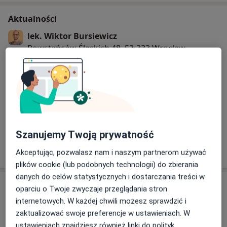
praktyczny”, RSU
Aktualności
"Biopsja Fuzyjna Gruczołu Krokowego mpMRI-TRUS -
Zintegrowany System Biopsji Fuzyjnej bkFusion",
lek. Wiktor Bursiewicz
Wrocław
Powstańców Śląskich 48, 53-333 Wrocław
"Kurs wirtualnej symulacji technik laparoskopowych w
DCG Centrum Medyczne
urologii i urologii dziecięcej", Katowice
"Usg tarczycy, przytarczyc, węzłów chłonnych szyi z
15/04/2024
uwzględnieniem elastografii.Kurs praktyczny dla
początkujących i średniozaawansowanych.", RSU
Członkostwo w towarzystwach naukowych:
Szanujemy Twoją prywatność
Polskiego Towarzystwo Urologiczne
Akceptując, pozwalasz nam i naszym partnerom używać
Europejskie Towarzystwo Urologiczne (EAU)
plików cookie (lub podobnych technologii) do zbierania
Polskie Towarzystwo Ultrasonograficzne
danych do celów statystycznych i dostarczania treści w
Usługi i ceny
oparciu o Twoje zwyczaje przeglądania stron
Aktywny udział w konferencjach:
internetowych. W każdej chwili możesz sprawdzić i
„Ultrasonografia w medycynie ratunkowej -
Konsultacja urologiczna
Umów wizytę
zaktualizować swoje preferencje w ustawieniach. W
praktycznie”, 29.11-1.12.2019 r., Kraków
300 zł
Szczegóły
ustawieniach znajdziesz również linki do polityk