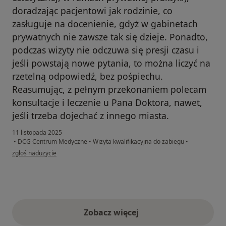
doradzając pacjentowi jak rodzinie, co
zasługuje na docenienie, gdyż w gabinetach
prywatnych nie zawsze tak się dzieje. Ponadto,
podczas wizyty nie odczuwa się presji czasu i
jeśli powstają nowe pytania, to można liczyć na
rzetelną odpowiedź, bez pośpiechu.
Reasumując, z pełnym przekonaniem polecam
konsultacje i leczenie u Pana Doktora, nawet,
jeśli trzeba dojechać z innego miasta.
11 listopada 2025
•
DCG Centrum Medyczne
•
Wizyta kwalifikacyjna do zabiegu
•
w opinii użytkownika Piotr
zgłoś nadużycie
Zobacz więcej
opinie powyżej