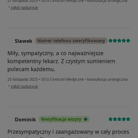
27 listopada 2025
•
DCG Centrum Medyczne
•
konsultacja urologiczna
w opinii użytkownika J.T.
•
zgłoś nadużycie
Slawek
Numer telefonu zweryfikowany
S
Miły, sympatyczny, a co najważniejsze
kompetentny lekarz. Z czystym sumieniem
polecam każdemu.
25 listopada 2025
•
DCG Centrum Medyczne
•
konsultacja urologiczna
w opinii użytkownika Slawek
•
zgłoś nadużycie
Dominik
Weryfikacja wizyty
D
Przesympatyczny i zaangażowany w cały proces