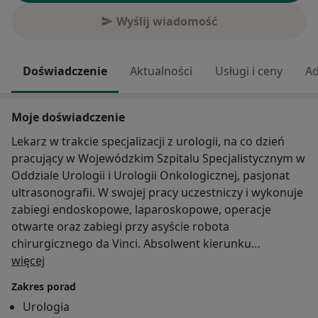
Wyślij wiadomość
Doświadczenie
Aktualności
Usługi i ceny
Ad
Moje doświadczenie
Lekarz w trakcie specjalizacji z urologii, na co dzień
pracujący w Wojewódzkim Szpitalu Specjalistycznym w
Oddziale Urologii i Urologii Onkologicznej, pasjonat
ultrasonografii. W swojej pracy uczestniczy i wykonuje
zabiegi endoskopowe, laparoskopowe, operacje
otwarte oraz zabiegi przy asyście robota
chirurgicznego da Vinci. Absolwent kierunku
O mnie
lekarskiego Collegium Medicum w Bydgoszczy
więcej
Uniwersytetu Mikołaja Kopernika w Toruniu. Uczestnik
Zakres porad
licznych konferencji krajowych i międzynarodowych,
Urologia
wykładowca, stale poszerzający swoją wiedzę na