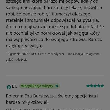
szczegółami które bardzo mi odpowiadały od
samego początku, bardzo miły lekarz, mówił co
robi, co będzie robił, i tłumaczył dlaczego,
rzetelnie i zrozumiale odpowiadał na pytania.
Ale to co najbardziej mi się spodobało to fakt że
nie oceniał tylko potraktował jak pacjęta który
ma wątpliwości co do swojego zdrowia. Bardzo
dziękuję za wizytę
16 grudnia 2025
•
DCG Centrum Medyczne
•
konsultacja urologiczna
•
w opinii użytkownika Łukasz
zgłoś nadużycie
J.T.
Weryfikacja wizyty
J
Polecam Dra Bursiewcza, świetny specjalista i
bardzo miły człowiek