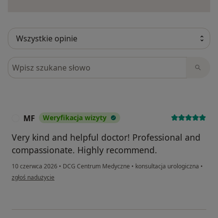
Szukaj w opiniach
MF
Weryfikacja wizyty
M
Very kind and helpful doctor! Professional and
compassionate. Highly recommend.
10 czerwca 2026
•
DCG Centrum Medyczne
•
konsultacja urologiczna
•
w opinii użytkownika MF
zgłoś nadużycie