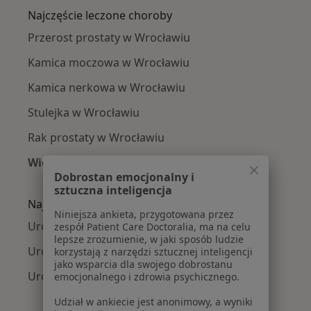
Najczęście leczone choroby
Przerost prostaty w Wrocławiu
Kamica moczowa w Wrocławiu
Kamica nerkowa w Wrocławiu
Stulejka w Wrocławiu
Rak prostaty w Wrocławiu
Więcej (15)
Dobrostan emocjonalny i
Więcej w kategorii: Najczęście leczone chorob
sztuczna inteligencja
Najpopularniejsze ubezpieczenia
Niniejsza ankieta, przygotowana przez
Urolodzy z Allianz w Wrocławiu
zespół Patient Care Doctoralia, ma na celu
lepsze zrozumienie, w jaki sposób ludzie
Urolodzy z Compensa w Wrocławiu
korzystają z narzędzi sztucznej inteligencji
jako wsparcia dla swojego dobrostanu
Urolodzy z PZU Zdrowie w Wrocławiu
emocjonalnego i zdrowia psychicznego.
Udział w ankiecie jest anonimowy, a wyniki