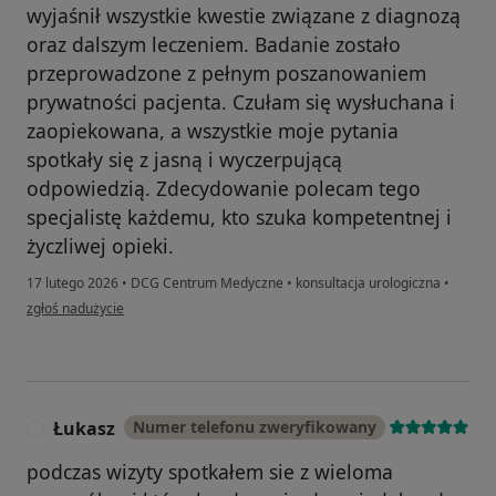
wyjaśnił wszystkie kwestie związane z diagnozą
oraz dalszym leczeniem. Badanie zostało
przeprowadzone z pełnym poszanowaniem
prywatności pacjenta. Czułam się wysłuchana i
zaopiekowana, a wszystkie moje pytania
spotkały się z jasną i wyczerpującą
odpowiedzią. Zdecydowanie polecam tego
specjalistę każdemu, kto szuka kompetentnej i
życzliwej opieki.
17 lutego 2026
•
DCG Centrum Medyczne
•
konsultacja urologiczna
•
w opinii użytkownika Agnieszka
zgłoś nadużycie
Łukasz
Numer telefonu zweryfikowany
Ł
podczas wizyty spotkałem sie z wieloma