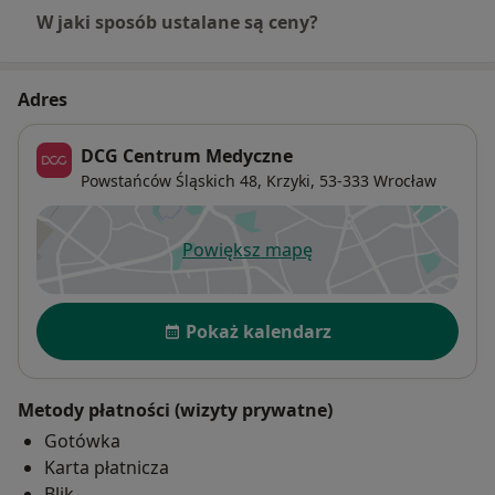
W razie jakichkolwiek pytań, proszę o ich wysyłanie
W jaki sposób ustalane są ceny?
przez formularz dostępny na portalu znanylekarz.pl
(przycisk: "Zapytaj lekarza")
Adres
DCG Centrum Medyczne
Powstańców Śląskich 48,
Krzyki
, 53-333
Wrocław
Powiększ mapę
otwiera się w nowej karcie
Dostępność
Pokaż kalendarz
Metody płatności (wizyty prywatne)
Gotówka
Karta płatnicza
Blik