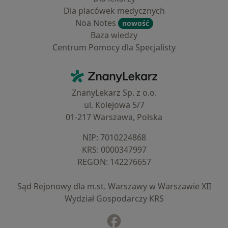
Dla placówek medycznych
Noa Notes
nowość
Baza wiedzy
Centrum Pomocy dla Specjalisty
Kontakt
ZnanyLekarz - Strona główna
ZnanyLekarz Sp. z o.o.
ul. Kolejowa 5/7
01-217 Warszawa, Polska
NIP: ⁠7010224868
KRS: ⁠0000347997
REGON: ⁠142276657
Sąd Rejonowy dla m.st. Warszawy w Warszawie XII
Wydział Gospodarczy KRS
Facebook
otwiera się w nowej karcie