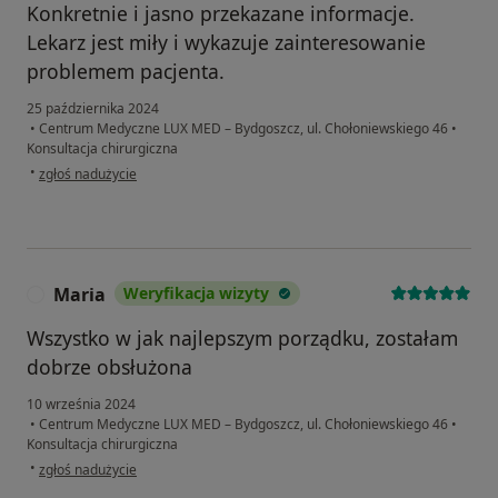
Konkretnie i jasno przekazane informacje.
Lekarz jest miły i wykazuje zainteresowanie
problemem pacjenta.
25 października 2024
•
Centrum Medyczne LUX MED – Bydgoszcz, ul. Chołoniewskiego 46
•
Konsultacja chirurgiczna
w opinii użytkownika Joanna
•
zgłoś nadużycie
Maria
Weryfikacja wizyty
M
Wszystko w jak najlepszym porządku, zostałam
dobrze obsłużona
10 września 2024
•
Centrum Medyczne LUX MED – Bydgoszcz, ul. Chołoniewskiego 46
•
Konsultacja chirurgiczna
w opinii użytkownika Maria
•
zgłoś nadużycie