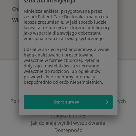
sztuczna inteligencja
Chirurdzy z SKOK Asekuracja w Bydgoszczy
Niniejsza ankieta, przygotowana przez
zespół Patient Care Doctoralia, ma na celu
Więcej (2)
lepsze zrozumienie, w jaki sposób ludzie
Więcej w kategorii: Najpopularniejsze ubezpie
korzystają z narzędzi sztucznej inteligencji
jako wsparcia dla swojego dobrostanu
emocjonalnego i zdrowia psychicznego.
Udział w ankiecie jest anonimowy, a wyniki
będą analizowane i prezentowane
wyłącznie w formie zbiorczej. Pytania
dotyczące nastolatków są skierowane
Serwis
wyłącznie do rodziców lub opiekunów
prawnych. Nie zbieramy informacji
Regulamin
bezpośrednio od osób niepełnoletnich.
Polityka prywatności pacjentów
Polityka prywatności profesjonalistów
Polityka prywatności dla profesjonalistów, których
Start survey
dane pozyskaliśmy samodzielnie
Polityka cookies
Jak działają wyniki wyszukiwania
Dostępność