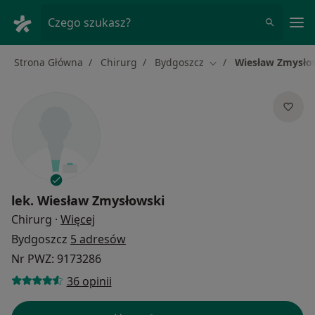
Me
Czego szukasz?
Strona Główna
Chirurg
Bydgoszcz
Wiesław Zmysło
Zmień miasto
lek.
Wiesław Zmysłowski
O specjalizacjach
Chirurg
·
Więcej
Bydgoszcz
5 adresów
Nr PWZ: 9173286
36 opinii