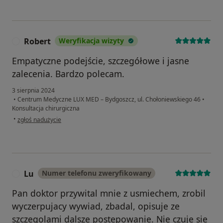
Robert
Weryfikacja wizyty
R
Empatyczne podejście, szczegółowe i jasne
zalecenia. Bardzo polecam.
3 sierpnia 2024
•
Centrum Medyczne LUX MED – Bydgoszcz, ul. Chołoniewskiego 46
•
Konsultacja chirurgiczna
w opinii użytkownika Robert
•
zgłoś nadużycie
Lu
Numer telefonu zweryfikowany
L
Pan doktor przywital mnie z usmiechem, zrobil
wyczerpujacy wywiad, zbadal, opisuje ze
szczegolami dalsze postepowanie. Nie czuje sie