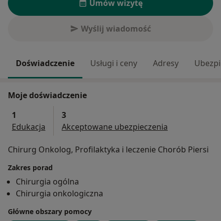
Umów wizytę
Wyślij wiadomość
Doświadczenie
Usługi i ceny
Adresy
Ubezpi
Moje doświadczenie
1
3
Edukacja
Akceptowane ubezpieczenia
Chirurg Onkolog, Profilaktyka i leczenie Chorób Piersi
Zakres porad
Chirurgia ogólna
Chirurgia onkologiczna
Główne obszary pomocy