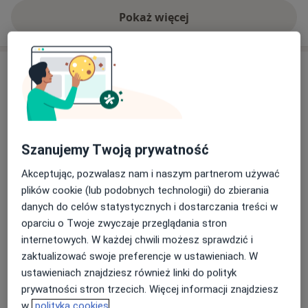
Pokaż więcej
o doświadczeniu
Usługi i ceny
Konsultacja chirurgiczna
Od 146 zł
Szczegóły
Szanujemy Twoją prywatność
Anoskopia
Od 400 zł
Szczegóły
Akceptując, pozwalasz nam i naszym partnerom używać
plików cookie (lub podobnych technologii) do zbierania
Badania proktologiczne
danych do celów statystycznych i dostarczania treści w
Szczegóły
oparciu o Twoje zwyczaje przeglądania stron
internetowych. W każdej chwili możesz sprawdzić i
zaktualizować swoje preferencje w ustawieniach. W
Chirurgia onkologiczna
ustawieniach znajdziesz również linki do polityk
Od 153 zł
Szczegóły
prywatności stron trzecich. Więcej informacji znajdziesz
w
polityka cookies