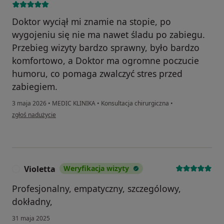
Doktor wyciął mi znamie na stopie, po
wygojeniu się nie ma nawet śladu po zabiegu.
Przebieg wizyty bardzo sprawny, było bardzo
komfortowo, a Doktor ma ogromne poczucie
humoru, co pomaga zwalczyć stres przed
zabiegiem.
3 maja 2026
•
MEDIC KLINIKA
•
Konsultacja chirurgiczna
•
w opinii użytkownika Justyna
zgłoś nadużycie
Violetta
Weryfikacja wizyty
V
Profesjonalny, empatyczny, szczególowy,
dokładny,
31 maja 2025