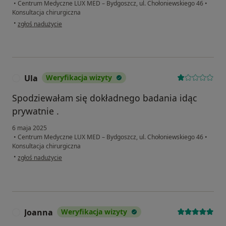
•
Centrum Medyczne LUX MED – Bydgoszcz, ul. Chołoniewskiego 46
•
Konsultacja chirurgiczna
w opinii użytkownika Violetta
•
zgłoś nadużycie
Ula
Weryfikacja wizyty
U
Spodziewałam się dokładnego badania idąc
prywatnie .
6 maja 2025
•
Centrum Medyczne LUX MED – Bydgoszcz, ul. Chołoniewskiego 46
•
Konsultacja chirurgiczna
w opinii użytkownika Ula
•
zgłoś nadużycie
Joanna
Weryfikacja wizyty
J