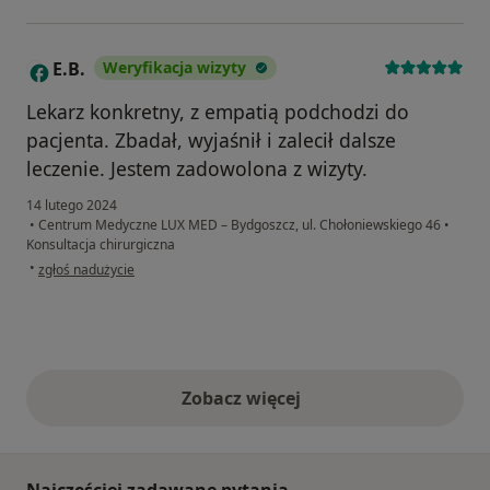
E.B.
Weryfikacja wizyty
E
Lekarz konkretny, z empatią podchodzi do
pacjenta. Zbadał, wyjaśnił i zalecił dalsze
leczenie. Jestem zadowolona z wizyty.
14 lutego 2024
•
Centrum Medyczne LUX MED – Bydgoszcz, ul. Chołoniewskiego 46
•
Konsultacja chirurgiczna
w opinii użytkownika E.B.
•
zgłoś nadużycie
Zobacz więcej
opinie powyżej