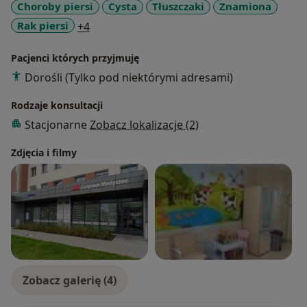
Choroby piersi
Cysta
Tłuszczaki
Znamiona
a11y_sr_more_diseases
Rak piersi
+4
Pacjenci których przyjmuję
Dorośli (Tylko pod niektórymi adresami)
Rodzaje konsultacji
Stacjonarne
Zobacz lokalizacje (2)
Zdjęcia i filmy
Zobacz galerię (4)