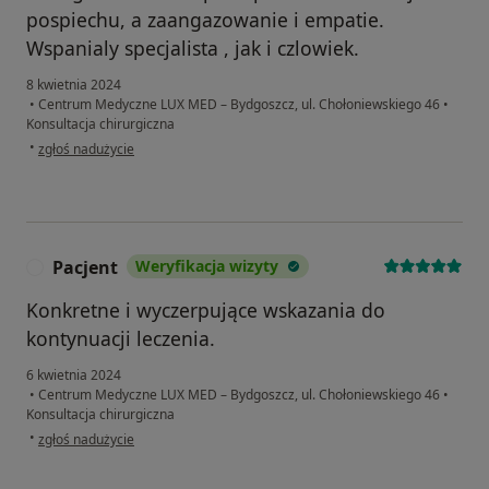
pospiechu, a zaangazowanie i empatie.
Wspanialy specjalista , jak i czlowiek.
8 kwietnia 2024
•
Centrum Medyczne LUX MED – Bydgoszcz, ul. Chołoniewskiego 46
•
Konsultacja chirurgiczna
w opinii użytkownika Lu
•
zgłoś nadużycie
Pacjent
Weryfikacja wizyty
P
Konkretne i wyczerpujące wskazania do
kontynuacji leczenia.
6 kwietnia 2024
•
Centrum Medyczne LUX MED – Bydgoszcz, ul. Chołoniewskiego 46
•
Konsultacja chirurgiczna
w opinii użytkownika Pacjent
•
zgłoś nadużycie