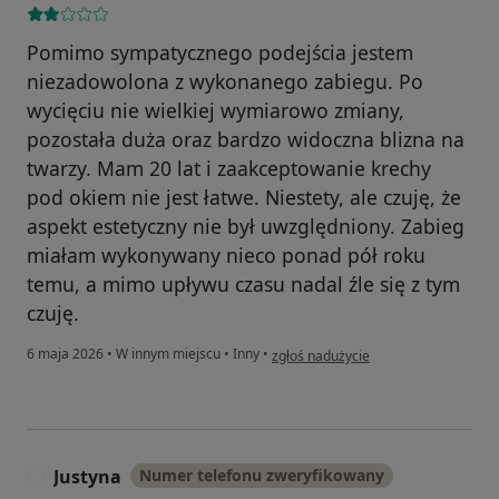
Pomimo sympatycznego podejścia jestem
niezadowolona z wykonanego zabiegu. Po
wycięciu nie wielkiej wymiarowo zmiany,
pozostała duża oraz bardzo widoczna blizna na
twarzy. Mam 20 lat i zaakceptowanie krechy
pod okiem nie jest łatwe. Niestety, ale czuję, że
aspekt estetyczny nie był uwzględniony. Zabieg
miałam wykonywany nieco ponad pół roku
temu, a mimo upływu czasu nadal źle się z tym
czuję.
w opinii użytkownika Urszula
6 maja 2026
•
W innym miejscu
•
Inny
•
zgłoś nadużycie
Justyna
Numer telefonu zweryfikowany
J