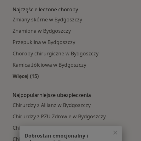
Najczęście leczone choroby
Zmiany skórne w Bydgoszczy
Znamiona w Bydgoszczy
Przepuklina w Bydgoszczy
Choroby chirurgiczne w Bydgoszczy
Kamica żółciowa w Bydgoszczy
Więcej (15)
Więcej w kategorii: Najczęście leczone chorob
Najpopularniejsze ubezpieczenia
Chirurdzy z Allianz w Bydgoszczy
Chirurdzy z PZU Zdrowie w Bydgoszczy
Chirurdzy z Compensa w Bydgoszczy
Dobrostan emocjonalny i
Chirurdzy z POLMED w Bydgoszczy