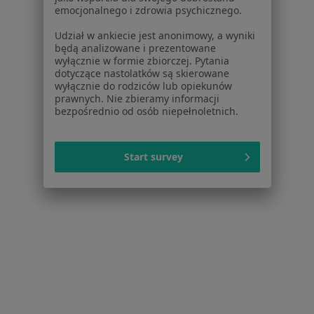
emocjonalnego i zdrowia psychicznego.
Polityka prywatności profesjonalistów
Polityka prywatności dla profesjonalistów, których
Udział w ankiecie jest anonimowy, a wyniki
dane pozyskaliśmy samodzielnie
będą analizowane i prezentowane
wyłącznie w formie zbiorczej. Pytania
Polityka cookies
dotyczące nastolatków są skierowane
Jak działają wyniki wyszukiwania
wyłącznie do rodziców lub opiekunów
Dostępność
prawnych. Nie zbieramy informacji
bezpośrednio od osób niepełnoletnich.
O nas
Praca
Rekrutujemy!
Partnerzy
Start survey
Centrum prasowe
Kontakt
Dla pacjentów
Lekarze
Placówki medyczne
Pytania i odpowiedzi
Usługi i zabiegi
Choroby