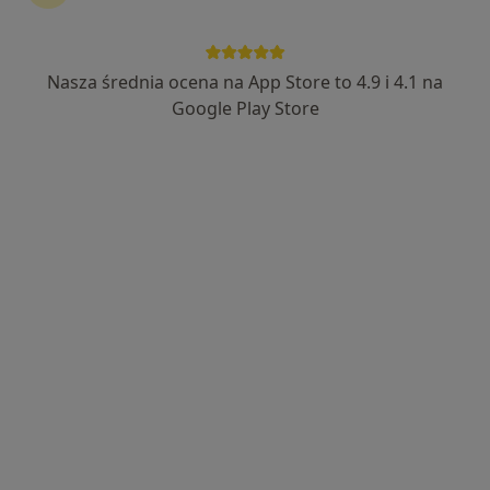
28 opinii
Saperów 69, Bydgoszcz
•
Mapa
Przychodnia weterynaryjna Smartvet
Nasza średnia ocena na App Store to 4.9 i 4.1 na
Badania internistyczne zwierząt
Brak ceny
Google Play Store
Specjalista nie oferuje umawiania online pod tym adresem.
Poproś o wizytę
lek. wet. Natalia Czerkas-Dobkowska
Weterynarz
2 opinie