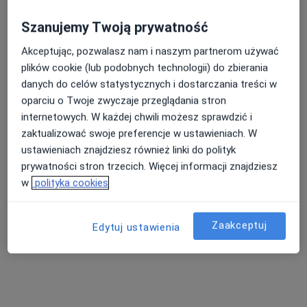
lek. wet. Piotr Przybyszewski
·
Więcej
Weterynarz
Szanujemy Twoją prywatność
5 opinii
Akceptując, pozwalasz nam i naszym partnerom używać
Ewy Szelburg-Zarembiny, Bydgoszcz
•
Mapa
plików cookie (lub podobnych technologii) do zbierania
Gabinet Weterynaryjny BAJKA - Fordon
danych do celów statystycznych i dostarczania treści w
Badania internistyczne zwierząt
Brak ceny
oparciu o Twoje zwyczaje przeglądania stron
internetowych. W każdej chwili możesz sprawdzić i
Specjalista nie oferuje umawiania online pod tym adresem.
zaktualizować swoje preferencje w ustawieniach. W
Poproś o wizytę
ustawieniach znajdziesz również linki do polityk
prywatności stron trzecich. Więcej informacji znajdziesz
w
polityka cookies
Zaakceptuj
Edytuj ustawienia
lek. wet. Agata Słowik Stopczyk