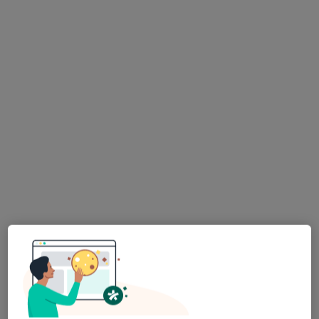
Adres 1
Adres 2
Bałtycka 34, Osielsko, Osielsko
•
Mapa
Gabinet Weterynaryjny "Sfinks" Natalia Czerkas-Dobkowska
Badania bakteriologiczne zwierząt
Brak ceny
Specjalista nie oferuje umawiania online pod tym adresem.
Poproś o wizytę