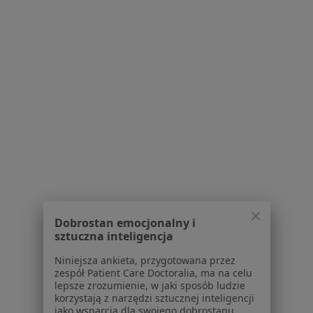
Weterynarze w Toruniu
Weterynarze w Inowrocławiu
Weterynarze w Łochowie
Weterynarze w Lubiczu
Więcej (2)
Więcej w kategorii: W pobliżu Solca Kujawskie
Strona Główna
Weterynarz
Solec Kujawski
Zmień miasto
Dobrostan emocjonalny i
sztuczna inteligencja
Niniejsza ankieta, przygotowana przez
Serwis
zespół Patient Care Doctoralia, ma na celu
lepsze zrozumienie, w jaki sposób ludzie
Regulamin
korzystają z narzędzi sztucznej inteligencji
Polityka prywatności pacjentów
jako wsparcia dla swojego dobrostanu