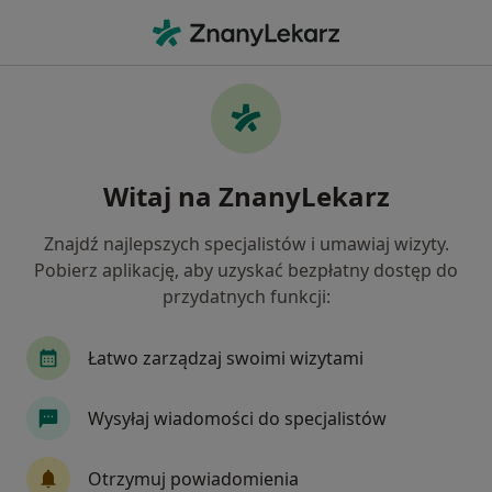
Me
Weterynarz • Solec Kujawski, kujawsko-pomorskie
Filtry
Mapa
Polecani weterynarze w Solcu Kujawskim
Witaj na ZnanyLekarz
Jak działają wyniki wyszukiwania
Znajdź najlepszych specjalistów i umawiaj wizyty.
Pobierz aplikację, aby uzyskać bezpłatny dostęp do
przydatnych funkcji:
Łatwo zarządzaj swoimi wizytami
Wysyłaj wiadomości do specjalistów
lek. wet. Karolina Kijek
Weterynarz
Otrzymuj powiadomienia