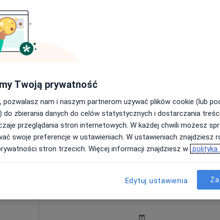
Dziś
Jutro
Sob,
Ndz,
ka
6 Sie
7 Sie
8 Sie
9 Sie
Umawianie online nie jest dostępne
my Twoją prywatność
Poproś o wizytę
, pozwalasz nam i naszym partnerom używać plików cookie (lub p
) do zbierania danych do celów statystycznych i dostarczania treśc
zaje przeglądania stron internetowych. W każdej chwili możesz spr
wać swoje preferencje w ustawieniach. W ustawieniach znajdziesz ró
Gabinet Weterynaryjny "Sfinks" Natalia Czerkas-Dobkowska
prywatności stron trzecich. Więcej informacji znajdziesz w
polityka
rak ceny
Za
Edytuj ustawienia
Dziś
Jutro
Sob,
Ndz,
6 Sie
7 Sie
8 Sie
9 Sie