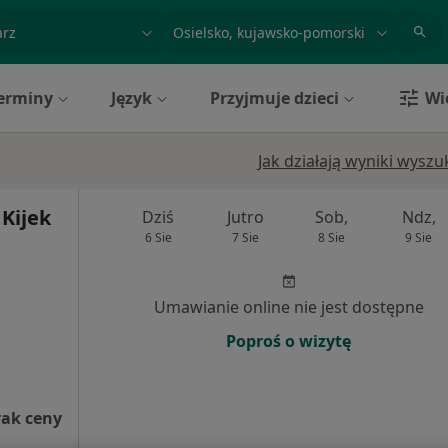
acja, badanie lub nazwisko
miasto lub dzielnica
erminy
Język
Przyjmuje dzieci
Wi
Jak działają wyniki wysz
 Kijek
Dziś
Jutro
Sob,
Ndz,
6 Sie
7 Sie
8 Sie
9 Sie
Umawianie online nie jest dostępne
Poproś o wizytę
rak ceny