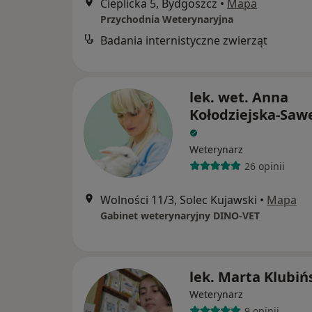
Cieplicka 5, Bydgoszcz
•
Mapa
Przychodnia Weterynaryjna
Badania internistyczne zwierząt
lek. wet. Anna
Kołodziejska-Saw
Weterynarz
26 opinii
Wolności 11/3, Solec Kujawski
•
Mapa
Gabinet weterynaryjny DINO-VET
lek. Marta Klubiń
Weterynarz
9 opinii