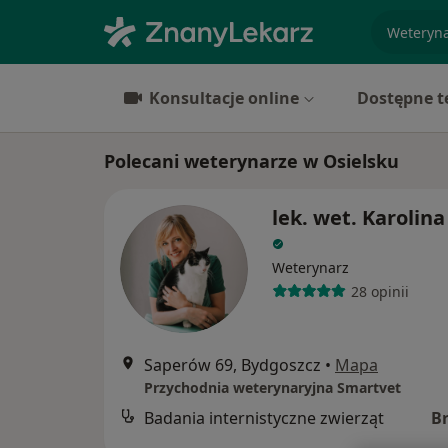
specjaliz
Konsultacje online
Dostępne t
Polecani weterynarze w Osielsku
lek. wet. Karolina
Weterynarz
28 opinii
Saperów 69, Bydgoszcz
•
Mapa
Przychodnia weterynaryjna Smartvet
Badania internistyczne zwierząt
B