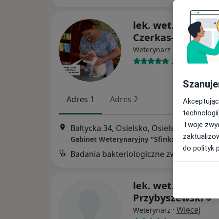
lek. wet. Natalia
Czerkas-Dobkows
Weterynarz
2 opinie
Szanuje
Adres 1
Adres 2
Akceptując
technologii
Twoje zwyc
Bałtycka 34, Osielsko, Osielsko
•
Mapa
zaktualizo
do polityk 
Badania bakteriologiczne zwierząt
B
lek. wet. Piotr
Przybyszewski
·
Więcej
Weterynarz