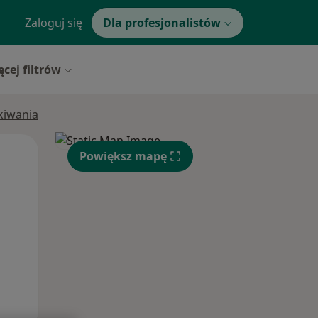
Zaloguj się
Dla profesjonalistów
ęcej filtrów
ukiwania
Pon,
Wt,
Śr,
Powiększ mapę
10 Sie
11 Sie
12 Sie