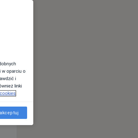
Pon,
Wt,
Śr,
10 Sie
11 Sie
12 Sie
odobnych
i w oparciu o
awdzić i
wnież linki
 cookies
akceptuj
Pon,
Wt,
Śr,
10 Sie
11 Sie
12 Sie