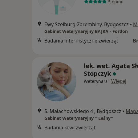
5 opinii
Ewy Szelburg-Zarembiny, Bydgoszcz
•
M
Gabinet Weterynaryjny BAJKA - Fordon
Badania internistyczne zwierząt
B
lek. wet. Agata S
Stopczyk
·
Więcej
Weterynarz
S. Małachowskiego 4 , Bydgoszcz
•
Map
Gabinet Weterynaryjny " Leśny"
Badania krwi zwierząt