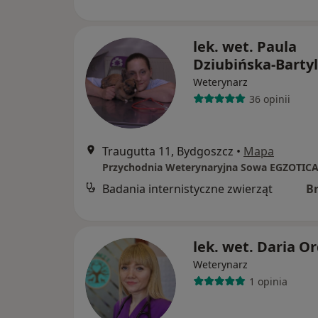
lek. wet. Paula
Dziubińska-Barty
Weterynarz
36 opinii
Traugutta 11, Bydgoszcz
•
Mapa
Przychodnia Weterynaryjna Sowa EGZOTIC
Badania internistyczne zwierząt
B
lek. wet. Daria O
Weterynarz
1 opinia