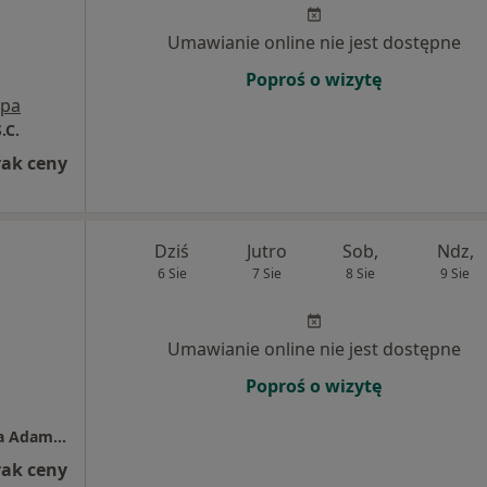
Umawianie online nie jest dostępne
Poproś o wizytę
pa
.C.
rak ceny
Dziś
Jutro
Sob,
Ndz,
6 Sie
7 Sie
8 Sie
9 Sie
Umawianie online nie jest dostępne
Poproś o wizytę
Gabinet Weterynaryjny CZYŻKÓWKO Monika Adamowska
rak ceny