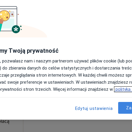
a-
Umawianie online nie jest dostępne
Poproś o wizytę
ęcej
płacą
my Twoją prywatność
300 zł
, pozwalasz nam i naszym partnerom używać plików cookie (lub p
) do zbierania danych do celów statystycznych i dostarczania treśc
zaje przeglądania stron internetowych. W każdej chwili możesz spr
Dziś
Jutro
Pon,
Wt,
wać swoje preferencje w ustawieniach. W ustawieniach znajdziesz ró
8 Sie
9 Sie
10 Sie
11 Sie
yńska-
prywatności stron trzecich. Więcej informacji znajdziesz w
polityka
Więcej
Umawianie online nie jest dostępne
Za
Edytuj ustawienia
Poproś o wizytę
płacą