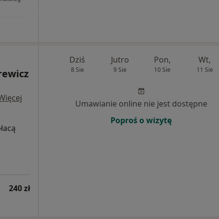
Dziś
Jutro
Pon,
Wt,
8 Sie
9 Sie
10 Sie
11 Sie
rewicz
Więcej
Umawianie online nie jest dostępne
Poproś o wizytę
płacą
240 zł