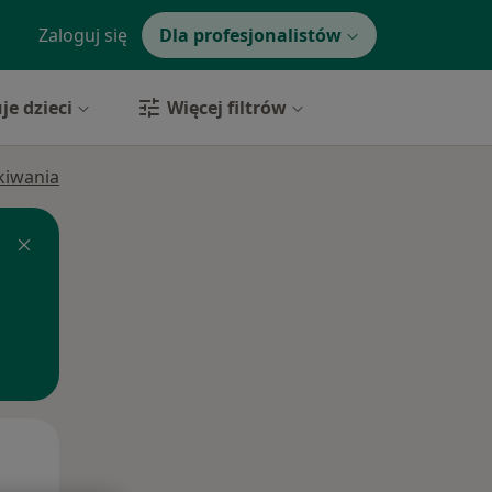
Zaloguj się
Dla profesjonalistów
je dzieci
Więcej filtrów
ukiwania
Śr,
Czw,
Pt,
12 Sie
13 Sie
14 Sie