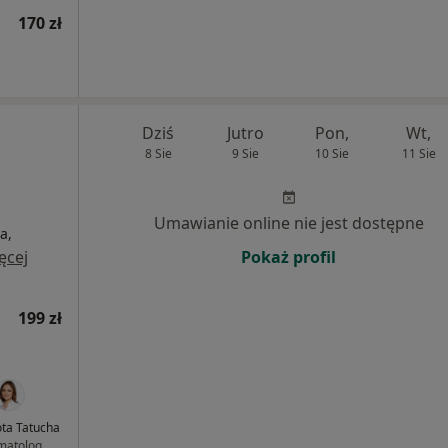
170 zł
Dziś
Jutro
Pon,
Wt,
|
8 Sie
9 Sie
10 Sie
11 Sie
Umawianie online nie jest dostępne
a,
ęcej
Pokaż profil
199 zł
ota Tatucha
matolog