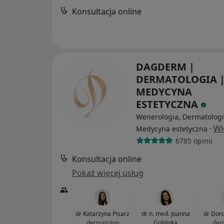
Konsultacja online
DAGDERM |
DERMATOLOGIA 
MEDYCYNA
ESTETYCZNA
Wenerologia, Dermatologi
·
Wi
Medycyna estetyczna
6785 opinii
Konsultacja online
Pokaż więcej usług
dr Katarzyna Pisarz
dr n. med. Joanna
dr Dor
dermatolog
Golińska
der