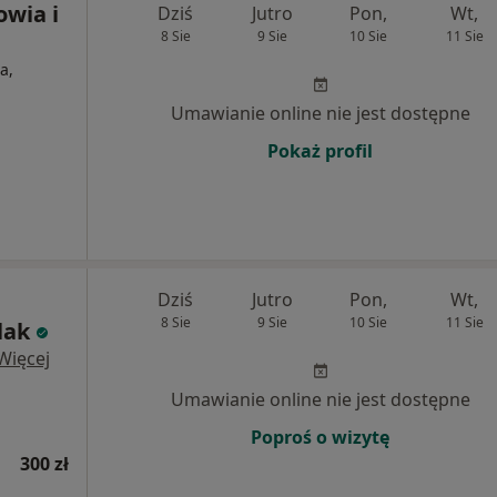
wia i
Dziś
Jutro
Pon,
Wt,
8 Sie
9 Sie
10 Sie
11 Sie
a,
Umawianie online nie jest dostępne
Pokaż profil
Dziś
Jutro
Pon,
Wt,
8 Sie
9 Sie
10 Sie
11 Sie
lak
Więcej
Umawianie online nie jest dostępne
Poproś o wizytę
300 zł