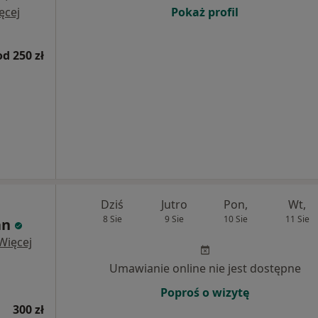
ęcej
Pokaż profil
od 250 zł
Dziś
Jutro
Pon,
Wt,
8 Sie
9 Sie
10 Sie
11 Sie
an
Więcej
Umawianie online nie jest dostępne
Poproś o wizytę
300 zł