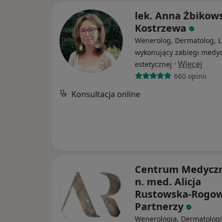
lek. Anna Żbikow
Kostrzewa
Wenerolog, Dermatolog, L
wykonujący zabiegi medy
·
Więcej
estetycznej
660 opinii
Konsultacja online
Centrum Medyczn
n. med. Alicja
Rustowska-Rogow
Partnerzy
Wenerologia, Dermatologi