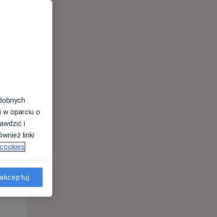
odobnych
i w oparciu o
awdzić i
Śr,
Czw,
Pt,
wnież linki
12 Sie
13 Sie
14 Sie
 cookies
akceptuj