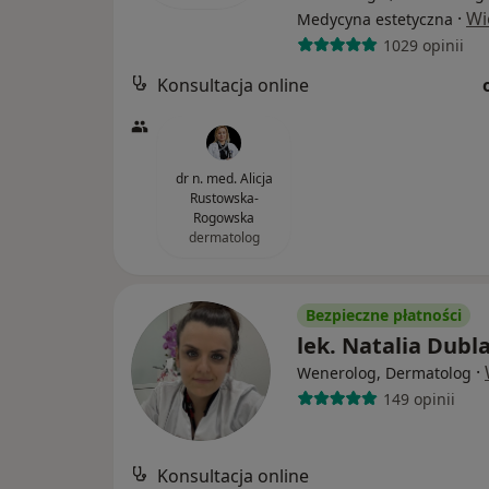
·
Wi
Medycyna estetyczna
1029 opinii
Konsultacja online
dr n. med. Alicja
Rustowska-
Rogowska
dermatolog
Bezpieczne płatności
lek. Natalia Dubl
·
Wenerolog, Dermatolog
149 opinii
Konsultacja online