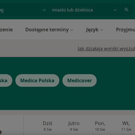
acja, badanie lub nazwisko
miasto lub dzielnica
zenie
Dostępne terminy
Język
Przyjmu
Jak działają wyniki wysz
ska
Medica Polska
Medicover
Dziś
Jutro
Pon,
Wt,
8 Sie
9 Sie
10 Sie
11 Sie