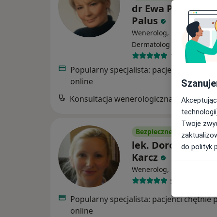
dr Ewa Polanowsk
Palus
Wenerolog, Dermatolog,
·
Wi
Dermatolog dziecięcy
1708 opinii
Popularny specjalista: pacjenci chętnie 
online
Szanuje
Konsultacja wenerologiczna
Akceptując
technologii
Twoje zwyc
Bezpieczne płatności
zaktualizo
lek. Dorota Mącz
do polityk 
Karcz
·
Wenerolog, Dermatolog
511 opinii
Popularny specjalista: pacjenci chętnie 
online