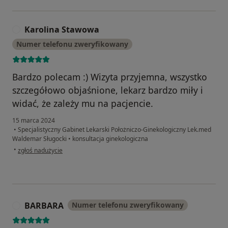
Karolina Stawowa
K
Numer telefonu zweryfikowany
Bardzo polecam :) Wizyta przyjemna, wszystko
szczegółowo objaśnione, lekarz bardzo miły i
widać, że zależy mu na pacjencie.
15 marca 2024
•
Specjalistyczny Gabinet Lekarski Położniczo-Ginekologiczny Lek.med
Waldemar Sługocki
•
konsultacja ginekologiczna
w opinii użytkownika Karolina Stawowa
•
zgłoś nadużycie
BARBARA
Numer telefonu zweryfikowany
B