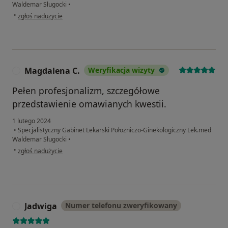
Waldemar Sługocki
•
w opinii użytkownika Anna W.K.
•
zgłoś nadużycie
Magdalena C.
Weryfikacja wizyty
M
Pełen profesjonalizm, szczegółowe
przedstawienie omawianych kwestii.
1 lutego 2024
•
Specjalistyczny Gabinet Lekarski Położniczo-Ginekologiczny Lek.med
Waldemar Sługocki
•
w opinii użytkownika Magdalena C.
•
zgłoś nadużycie
Jadwiga
Numer telefonu zweryfikowany
J