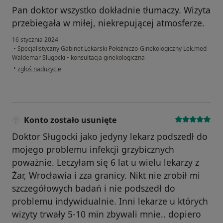
Pan doktor wszystko dokładnie tłumaczy. Wizyta
przebiegała w miłej, niekrepującej atmosferze.
16 stycznia 2024
•
Specjalistyczny Gabinet Lekarski Położniczo-Ginekologiczny Lek.med
Waldemar Sługocki
•
konsultacja ginekologiczna
w opinii użytkownika Jadwiga
•
zgłoś nadużycie
Konto zostało usunięte
Doktor Sługocki jako jedyny lekarz podszedł do
mojego problemu infekcji grzybicznych
poważnie. Leczyłam się 6 lat u wielu lekarzy z
Żar, Wrocławia i zza granicy. Nikt nie zrobił mi
szczegółowych badań i nie podszedł do
problemu indywidualnie. Inni lekarze u których
wizyty trwały 5-10 min zbywali mnie.. dopiero