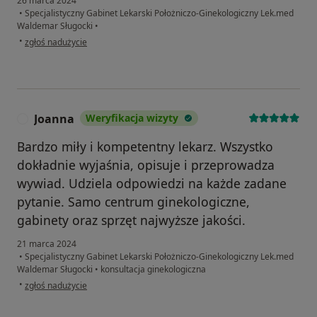
26 marca 2024
•
Specjalistyczny Gabinet Lekarski Położniczo-Ginekologiczny Lek.med
Waldemar Sługocki
•
w opinii użytkownika Kamila
•
zgłoś nadużycie
Joanna
Weryfikacja wizyty
J
Bardzo miły i kompetentny lekarz. Wszystko
dokładnie wyjaśnia, opisuje i przeprowadza
wywiad. Udziela odpowiedzi na każde zadane
pytanie. Samo centrum ginekologiczne,
gabinety oraz sprzęt najwyższe jakości.
21 marca 2024
•
Specjalistyczny Gabinet Lekarski Położniczo-Ginekologiczny Lek.med
Waldemar Sługocki
•
konsultacja ginekologiczna
w opinii użytkownika Joanna
•
zgłoś nadużycie