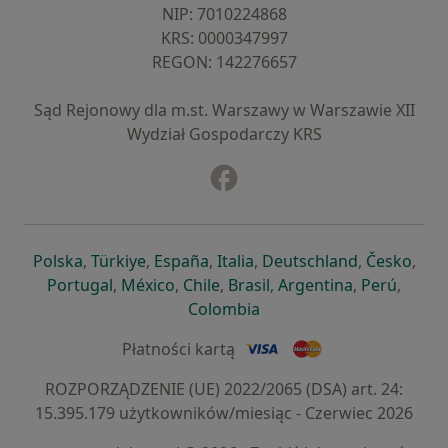
NIP: ⁠7010224868
KRS: ⁠0000347997
REGON: ⁠142276657
Sąd Rejonowy dla m.st. Warszawy w Warszawie XII
Wydział Gospodarczy KRS
Facebook
otwiera się w nowej karcie
otwiera się w nowej karcie
otwiera się w nowej karcie
otwiera się w nowej karcie
otwiera się w nowej karci
otwiera się
otwi
Polska
,
Türkiye
,
España
,
Italia
,
Deutschland
,
Česko
,
otwiera się w nowej karcie
otwiera się w nowej karcie
otwiera się w nowej karcie
otwiera się w nowej kar
otwiera się 
otwier
Portugal
,
México
,
Chile
,
Brasil
,
Argentina
,
Perú
,
otwiera się w nowej karc
Colombia
Płatności kartą
ROZPORZĄDZENIE (UE) 2022/2065 (DSA) art. 24:
15.395.179 użytkowników/miesiąc - Czerwiec 2026