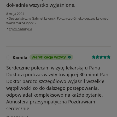
dokładnie wszystko wyjaśnione.
8 maja 2024
•
Specjalistyczny Gabinet Lekarski Położniczo-Ginekologiczny Lek.med
Waldemar Sługocki
•
w opinii użytkownika Magdalena
•
zgłoś nadużycie
Kamila
Weryfikacja wizyty
K
Serdecznie polecam wizytę lekarską u Pana
Doktora podczas wizyty trwającej 30 minut Pan
Doktor bardzo szczegółowo wyjaśnił wszelkie
wątpliwości co do dalszego postępowania,
odpowiadał kompleksowo na każde pytanie.
Atmosfera przesympatyczna Pozdrawiam
serdecznie