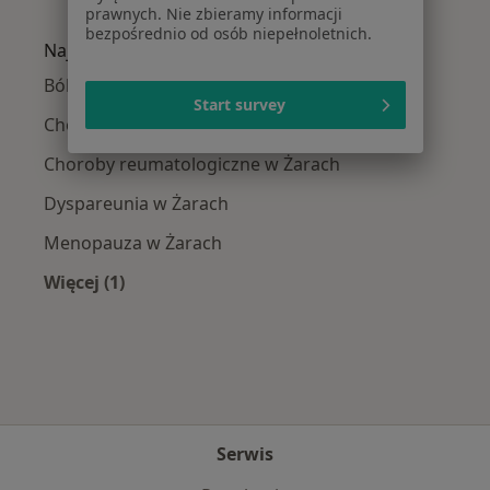
Więcej w kategorii: W pobliżu Żarów
prawnych. Nie zbieramy informacji
bezpośrednio od osób niepełnoletnich.
Najczęście leczone choroby
Bóle stawów w Żarach
Start survey
Choroby endokrynologiczne w Żarach
Choroby reumatologiczne w Żarach
Dyspareunia w Żarach
Menopauza w Żarach
Więcej (1)
Więcej w kategorii: Najczęście leczone choroby
Serwis