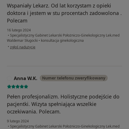
Wspaniały Lekarz. Od lat korzystam z opieki
doktora i jestem w stu procentach zadowolona .
Polecam
16 lutego 2024
•
Specjalistyczny Gabinet Lekarski Położniczo-Ginekologiczny Lek.med
Waldemar Sługocki
•
konsultacja ginekologiczna
w opinii użytkownika BARBARA
•
zgłoś nadużycie
Anna W.K.
Numer telefonu zweryfikowany
A
Pełen profesjonalizm. Holistyczne podejście do
pacjentki. Wizyta spełniająca wszelkie
oczekiwania. Polecam.
9 lutego 2024
•
Specjalistyczny Gabinet Lekarski Położniczo-Ginekologiczny Lek.med