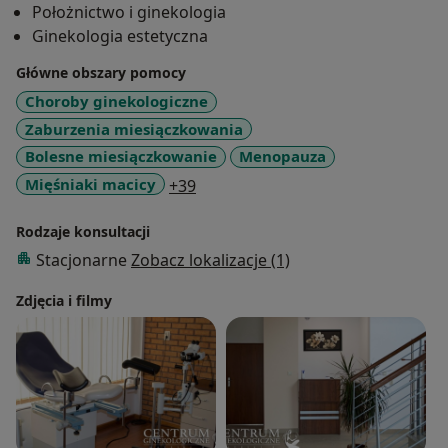
Położnictwo i ginekologia
dojrzewania oraz dopiero rozpoczynające współżycie.
Ginekologia estetyczna
Przeprowadzam swoje pacjentki przez czas
antykoncepcji, ciąży i jej planowania, jak również
Główne obszary pomocy
pomagam kobietom dojrzałym, zajmując się
Choroby ginekologiczne
problemami okresu przekwitania oraz wieku
Zaburzenia miesiączkowania
podeszłego.
Bolesne miesiączkowanie
Menopauza
a11y_sr_more_diseases
Mięśniaki macicy
+39
Zapraszam do umówienia się na wizytę lub konsultację
telefoniczną - postaram się pomóc, doradzić i rozwiać
Rodzaje konsultacji
wszelkie wątpliwości.
Stacjonarne
Zobacz lokalizacje (1)
Waldemar Sługocki
Zdjęcia i filmy