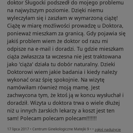
doktor Sługocki podszedł do mojego problemu
na najwyższym poziomie. Dzięki niemu
wyleczyłam się i zaszłam w wymarzoną ciążę!
Ciążę w miarę możliwości prowadzę u Doktora,
ponieważ mieszkam za granicą. Gdy pojawia się
jakiś problem wiem że doktor od razu mi
odpisze na e-mail i doradzi. Tu gdzie mieszkam
ciąża zwłaszcza ta wczesna nie jest traktowana
jako 'ciąża' działa tu dobór naturalny. Dzieki
Doktorowi wiem jakie badania i kiedy należy
wykonać oraz śpię spokojnie. Na wizytę
namówiłam również moją mamę. Jest
zachwycona tym, że ktoś ją w koncu wysłuchał i
doradził. Wizyta u doktora trwa o wiele dłużej
niż u innych żarskich lekarzy a koszt jest ten
sam! Polecam polecam polecam!!!!!!!
w opinii użytkownika Ko
17 lipca 2017
•
Centrum Ginekologiczne Matejki 9
•
•
zgłoś nadużycie