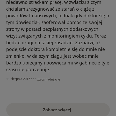
niedawno straciłam pracę, w związku z czym
chciałam zrezygnować ze starań o ciążę z
powodów finansowych, jednak gdy doktor się o
tym dowiedział, zaoferował pomoc ze swojej
strony w postaci bezpłatnych dodatkowych
wizyt związanych z monitoringiem cyklu. Teraz
będzie drugi na takiej zasadzie. Zaznaczę, iż
podejście doktora kompletnie się do mnie nie
zmieniło, w dalszym ciągu jest wobec mnie
bardzo uprzejmy i poświęca mi w gabinecie tyle
czasu ile potrzebuję.
w opinii użytkownika Konto zostało usunięte
11 sierpnia 2016
•
•
•
zgłoś nadużycie
Zobacz więcej
opinie powyżej