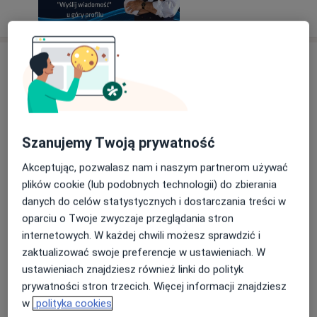
Usługi i ceny
Konsultacja ginekologiczna
Umów wizytę
300 zł
Szczegóły
Szanujemy Twoją prywatność
Leczenie suchości pochwy
Umów wizytę
Szczegóły
Akceptując, pozwalasz nam i naszym partnerom używać
plików cookie (lub podobnych technologii) do zbierania
danych do celów statystycznych i dostarczania treści w
Konsultacja – endometrioza
oparciu o Twoje zwyczaje przeglądania stron
Umów wizytę
Szczegóły
internetowych. W każdej chwili możesz sprawdzić i
zaktualizować swoje preferencje w ustawieniach. W
ustawieniach znajdziesz również linki do polityk
Kriochirurgia
Umów wizytę
prywatności stron trzecich. Więcej informacji znajdziesz
Szczegóły
w
polityka cookies