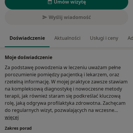
Umów wizytę
Wyślij wiadomość
Doświadczenie
Aktualności
Usługi i ceny
Ad
Moje doświadczenie
Za podstawę powodzenia w leczeniu uważam pełne
porozumienie pomiędzy pacjentką i lekarzem, oraz
rzetelną informację. W mojej praktyce zawsze stawiam
na kompleksową diagnostykę i nowoczesne metody
terapii, jak również staram się podkreślać kluczową
rolę, jaką odgrywa profilaktyka zdrowotna. Zachęcam
do regularnych wizyt, pozwalających na wczesne
O mnie
wykrycie chorób nowotworowych.
więcej
Obejmuję opieką lekarską zarówno kobiety w wieku
Zakres porad
rozrodczym, jak również te przed okresem