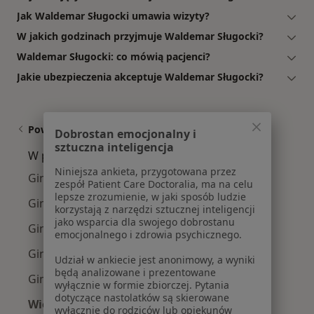
Jak Waldemar Sługocki umawia wizyty?
W jakich godzinach przyjmuje Waldemar Sługocki?
Waldemar Sługocki: co mówią pacjenci?
Jakie ubezpieczenia akceptuje Waldemar Sługocki?
Powiązane wyszukiwania
Dobrostan emocjonalny i
sztuczna inteligencja
W pobliżu Żarów
Niniejsza ankieta, przygotowana przez
Ginekolodzy w Zielonej Górze
zespół Patient Care Doctoralia, ma na celu
lepsze zrozumienie, w jaki sposób ludzie
Ginekolodzy w Nowej Sóli
korzystają z narzędzi sztucznej inteligencji
jako wsparcia dla swojego dobrostanu
Ginekolodzy w Krosnie Odrzańskiym
emocjonalnego i zdrowia psychicznego.
Ginekolodzy w Gubinie
Udział w ankiecie jest anonimowy, a wyniki
będą analizowane i prezentowane
Ginekolodzy w Żaganiu
wyłącznie w formie zbiorczej. Pytania
dotyczące nastolatków są skierowane
Więcej (12)
wyłącznie do rodziców lub opiekunów