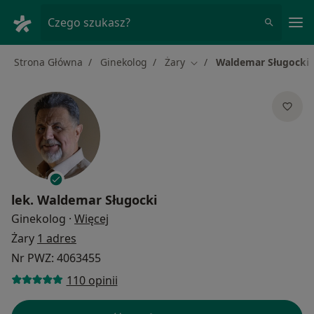
Me
Czego szukasz?
Strona Główna
Ginekolog
Żary
Waldemar Sługocki
Zmień miasto
lek.
Waldemar Sługocki
O specjalizacjach
Ginekolog
·
Więcej
Żary
1 adres
Nr PWZ: 4063455
110 opinii