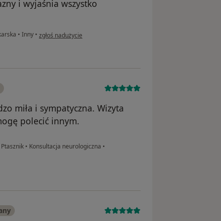
zny i wyjaśnia wszystko
w opinii użytkownika Dorota
ekarska
•
Inny
•
zgłoś nadużycie
dzo miła i sympatyczna. Wizyta
mogę polecić innym.
 Ptasznik
•
Konsultacja neurologiczna
•
any