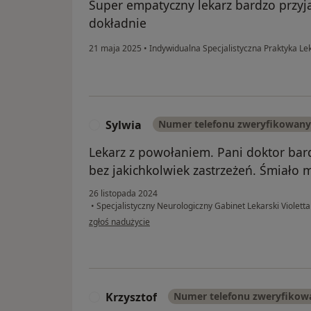
Super empatyczny lekarz bardzo przyja
dokładnie
21 maja 2025
•
Indywidualna Specjalistyczna Praktyka L
Sylwia
Numer telefonu zweryfikowany
S
Lekarz z powołaniem. Pani doktor bar
bez jakichkolwiek zastrzeżeń. Śmiało 
26 listopada 2024
•
Specjalistyczny Neurologiczny Gabinet Lekarski Violetta
w opinii użytkownika Sylwia
zgłoś nadużycie
Krzysztof
Numer telefonu zweryfikow
K