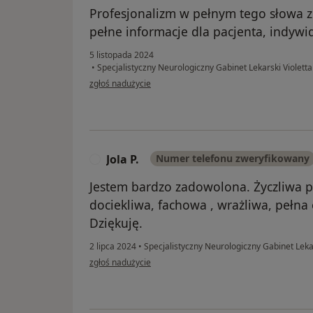
Profesjonalizm w pełnym tego słowa 
pełne informacje dla pacjenta, indywi
5 listopada 2024
•
Specjalistyczny Neurologiczny Gabinet Lekarski Violetta
w opinii użytkownika Krzysztof
zgłoś nadużycie
Jola P.
Numer telefonu zweryfikowany
J
Jestem bardzo zadowolona. Życzliwa p
dociekliwa, fachowa , wrażliwa, pełna
Dziękuję.
2 lipca 2024
•
Specjalistyczny Neurologiczny Gabinet Lekar
w opinii użytkownika Jola P.
zgłoś nadużycie