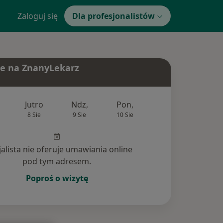
Zaloguj się
Dla profesjonalistów
e na ZnanyLekarz
Jutro
Ndz,
Pon,
Wt,
Śr,
8 Sie
9 Sie
10 Sie
11 Sie
12 Si
jalista nie oferuje umawiania online
pod tym adresem.
Poproś o wizytę