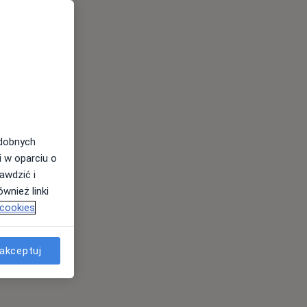
odobnych
i w oparciu o
awdzić i
wnież linki
 cookies
akceptuj