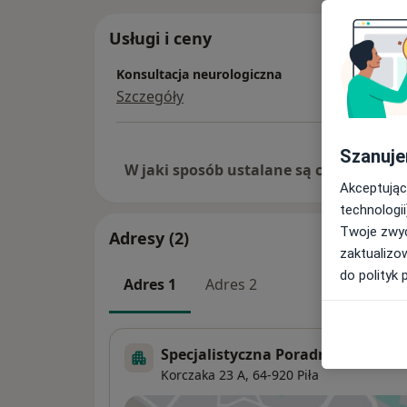
Usługi i ceny
Konsultacja neurologiczna
Szczegóły
Szanuje
W jaki sposób ustalane są ceny?
Akceptując
technologii
Twoje zwyc
Adresy (2)
zaktualizo
do polityk 
Adres 1
Adres 2
Specjalistyczna Poradnia Alergol
Korczaka 23 A,
64-920
Piła