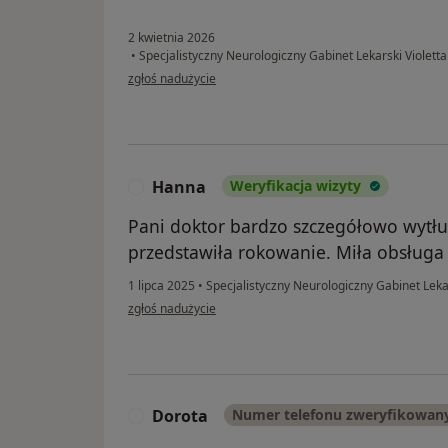
2 kwietnia 2026
•
Specjalistyczny Neurologiczny Gabinet Lekarski Violetta
w opinii użytkownika Marta
zgłoś nadużycie
Hanna
Weryfikacja wizyty
H
Pani doktor bardzo szczegółowo wytłu
przedstawiła rokowanie. Miła obsługa
1 lipca 2025
•
Specjalistyczny Neurologiczny Gabinet Lekar
w opinii użytkownika Hanna
zgłoś nadużycie
Dorota
Numer telefonu zweryfikowan
D