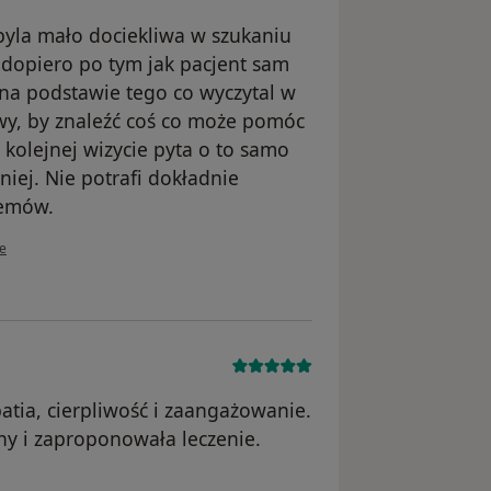
byla mało dociekliwa w szukaniu
 dopiero po tym jak pacjent sam
a podstawie tego co wyczytal w
ywy, by znaleźć coś co może pomóc
kolejnej wizycie pyta o to samo
iej. Nie potrafi dokładnie
lemów.
kownika MW
ie
ia, cierpliwość i zaangażowanie.
y i zaproponowała leczenie.