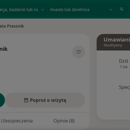
acja, badanie lub nazwisko
miasto lub dzielnica
ata Ptasznik
Umawiani
Nieaktywny
nik
jalizacjach
Dziś
7 Sie
Spec
Poproś o wizytę
Ubezpieczenia
Opinie (8)