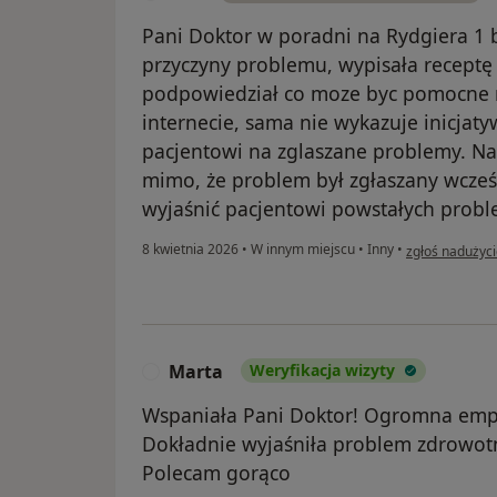
Pani Doktor w poradni na Rydgiera 1 
przyczyny problemu, wypisała receptę
podpowiedział co moze byc pomocne n
internecie, sama nie wykazuje inicjat
pacjentowi na zglaszane problemy. Na 
mimo, że problem był zgłaszany wcześn
wyjaśnić pacjentowi powstałych prob
w opinii użyt
8 kwietnia 2026
•
W innym miejscu
•
Inny
•
zgłoś nadużyc
Marta
Weryfikacja wizyty
M
Wspaniała Pani Doktor! Ogromna empat
Dokładnie wyjaśniła problem zdrowotn
Polecam gorąco