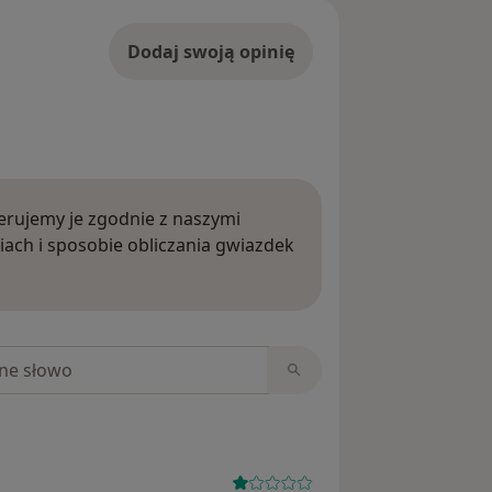
Dodaj swoją opinię
rujemy je zgodnie z naszymi
iach i sposobie obliczania gwiazdek
ięcej o opiniach
niach