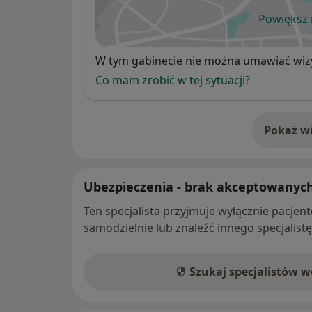
Powiększ
ot
Dostępność
W tym gabinecie nie można umawiać wizy
Co mam zrobić w tej sytuacji?
Pokaż wi
o 
Ubezpieczenia - brak akceptowanyc
Ten specjalista przyjmuje wyłącznie pacje
samodzielnie lub znaleźć innego specjalist
Szukaj specjalistów 