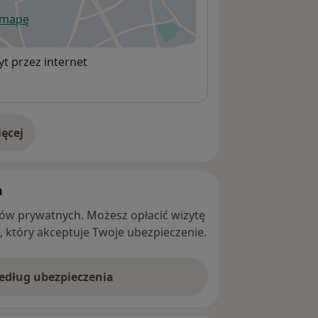
 mapę
wiera się w nowej karcie
t przez internet
ęcej
adresie
h
ntów prywatnych. Możesz opłacić wizytę
ę, który akceptuje Twoje ubezpieczenie.
według ubezpieczenia