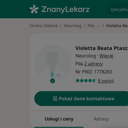
specjaliz
Strona Główna
Neurolog
Piła
Violetta Be
Zmień miasto
Violetta Beata Ptasz
O spec
Neurolog
·
Więcej
Piła
2 adresy
Nr PWZ: 1778283
8 opinii
Pokaż dane kontaktowe
Usługi i ceny
Adresy