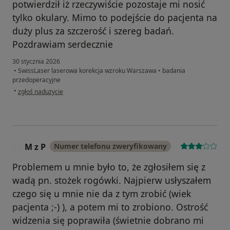
potwierdził iż rzeczywiście pozostaje mi nosić
tylko okulary. Mimo to podejście do pacjenta na
duży plus za szczerość i szereg badań.
Pozdrawiam serdecznie
30 stycznia 2026
•
SwissLaser laserowa korekcja wzroku Warszawa
•
badania
przedoperacyjne
w opinii użytkownika Barbara R
•
zgłoś nadużycie
M z P
Numer telefonu zweryfikowany
M
Problemem u mnie było to, że zgłosiłem się z
wadą pn. stożek rogówki. Najpierw usłyszałem
czego się u mnie nie da z tym zrobić (wiek
pacjenta ;-) ), a potem mi to zrobiono. Ostrość
widzenia się poprawiła (świetnie dobrano mi