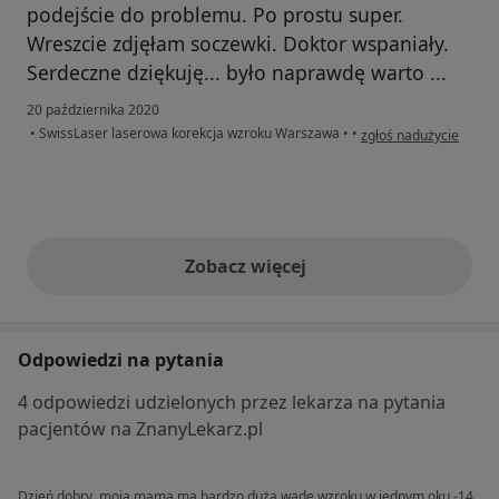
podejście do problemu. Po prostu super.
Wreszcie zdjęłam soczewki. Doktor wspaniały.
Serdeczne dziękuję... było naprawdę warto ...
20 października 2020
w opinii użytkownika 
•
SwissLaser laserowa korekcja wzroku Warszawa
•
•
zgłoś nadużycie
Zobacz więcej
opinie powyżej
Odpowiedzi na pytania
4 odpowiedzi udzielonych przez lekarza na pytania
pacjentów na ZnanyLekarz.pl
Dzień dobry, moja mama ma bardzo dużą wadę wzroku w jednym oku -14