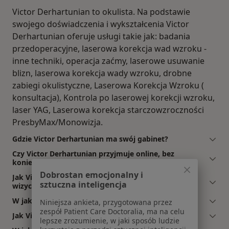
Victor Derhartunian to okulista. Na podstawie
swojego doświadczenia i wykształcenia Victor
Derhartunian oferuje usługi takie jak: badania
przedoperacyjne, laserowa korekcja wad wzroku -
inne techniki, operacja zaćmy, laserowe usuwanie
blizn, laserowa korekcja wady wzroku, drobne
zabiegi okulistyczne, Laserowa Korekcja Wzroku (
konsultacja), Kontrola po laserowej korekcji wzroku,
laser YAG, Laserowa korekcja starczowzroczności
PresbyMax/Monowizja.
Gdzie Victor Derhartunian ma swój gabinet?
Czy Victor Derhartunian przyjmuje online, bez
konieczności pojawiania się w placówce?
Dobrostan emocjonalny i
Jak Victor Derhartunian akceptuje płatności po
sztuczna inteligencja
wizycie?
W jakich językach konsultuje Victor Derhartunian?
Niniejsza ankieta, przygotowana przez
zespół Patient Care Doctoralia, ma na celu
Jak Victor Derhartunian umawia wizyty?
lepsze zrozumienie, w jaki sposób ludzie