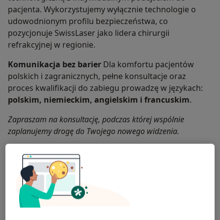
pacjenta. Wykorzystujemy wyłącznie technologie o
udowodnionym profilu bezpieczeństwa, co
pozycjonuje SwissLaser jako lidera chirurgii
refrakcyjnej w regionie.
Komunikacja bez barier
Dla komfortu pacjentów
polskich i zagranicznych, pełne konsultacje oraz
proces kwalifikacji do zabiegu prowadzę w językach:
polskim, niemieckim, angielskim i francuskim
.
Zapraszam na konsultację, podczas której wspólnie
zaplanujemy drogę do Twojego nowego widzenia.
O mnie
więcej
Zakres porad
Okulistyka
Główne obszary pomocy
Wady wzroku
Krótkowzroczność
Astygmatyzm