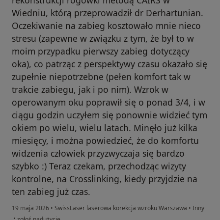
Wiedniu, którą przeprowadził dr Derhartunian.
Oczekiwanie na zabieg kosztowało mnie nieco
stresu (zapewne w związku z tym, że był to w
moim przypadku pierwszy zabieg dotyczący
oka), co patrząc z perspektywy czasu okazało się
zupełnie niepotrzebne (pełen komfort tak w
trakcie zabiegu, jak i po nim). Wzrok w
operowanym oku poprawił się o ponad 3/4, i w
ciągu godzin uczyłem się ponownie widzieć tym
okiem po wielu, wielu latach. Minęło już kilka
miesięcy, i można powiedzieć, że do komfortu
widzenia człowiek przyzwyczaja się bardzo
szybko :) Teraz czekam, przechodząc wizyty
kontrolne, na Crosslinking, kiedy przyjdzie na
ten zabieg już czas.
19 maja 2026
•
SwissLaser laserowa korekcja wzroku Warszawa
•
Inny
w opinii użytkownika A
•
zgłoś nadużycie