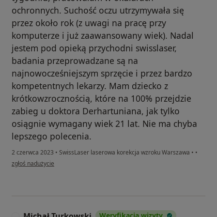
ochronnych. Suchość oczu utrzymywała się
przez około rok (z uwagi na pracę przy
komputerze i już zaawansowany wiek). Nadal
jestem pod opieką przychodni swisslaser,
badania przeprowadzane są na
najnowocześniejszym sprzęcie i przez bardzo
kompetentnych lekarzy. Mam dziecko z
krótkowzrocznością, które na 100% przejdzie
zabieg u doktora Derhartuniana, jak tylko
osiągnie wymagany wiek 21 lat. Nie ma chyba
lepszego polecenia.
2 czerwca 2023
•
SwissLaser laserowa korekcja wzroku Warszawa
•
•
w opinii użytkownika JP
zgłoś nadużycie
Michał Turkowski
Weryfikacja wizyty
M