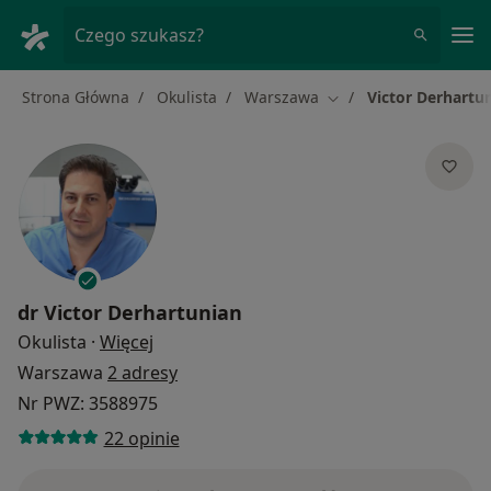
Me
Czego szukasz?
Strona Główna
Okulista
Warszawa
Victor Derhartu
Zmień miasto
dr
Victor Derhartunian
O specjalizacjach
Okulista
·
Więcej
Warszawa
2 adresy
Nr PWZ: 3588975
22 opinie