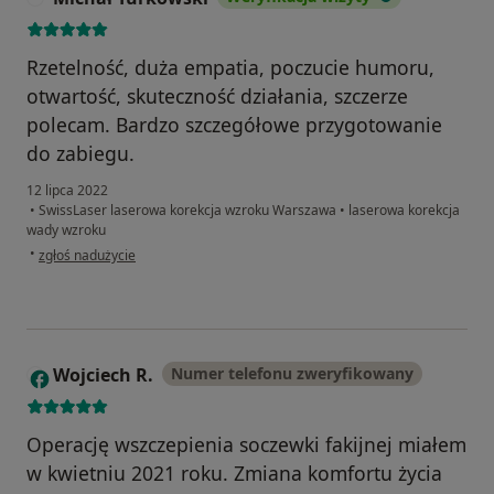
Rzetelność, duża empatia, poczucie humoru,
otwartość, skuteczność działania, szczerze
polecam. Bardzo szczegółowe przygotowanie
do zabiegu.
12 lipca 2022
•
SwissLaser laserowa korekcja wzroku Warszawa
•
laserowa korekcja
wady wzroku
w opinii użytkownika Michał Turkowski
•
zgłoś nadużycie
Wojciech R.
Numer telefonu zweryfikowany
W
Operację wszczepienia soczewki fakijnej miałem
w kwietniu 2021 roku. Zmiana komfortu życia