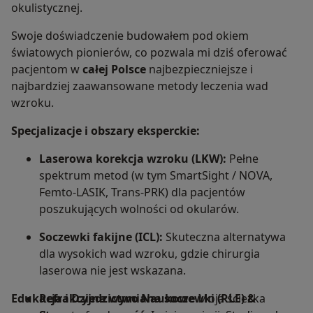
okulistycznej.
Swoje doświadczenie budowałem pod okiem
światowych pionierów, co pozwala mi dziś oferować
pacjentom w
całej Polsce
najbezpieczniejsze i
najbardziej zaawansowane metody leczenia wad
wzroku.
Specjalizacje i obszary eksperckie:
Laserowa korekcja wzroku (LKW):
Pełne
spektrum metod (w tym SmartSight / NOVA,
Femto-LASIK, Trans-PRK) dla pacjentów
poszukujących wolności od okularów.
Soczewki fakijne (ICL):
Skuteczna alternatywa
dla wysokich wad wzroku, gdzie chirurgia
laserowa nie jest wskazana.
Edukacja i Dziedzictwo Naukowe
Refrakcyjna wymiana soczewki (RLE) &
Moja ścieżka