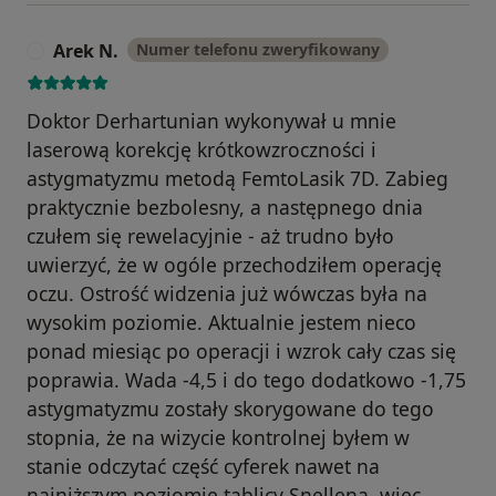
Arek N.
Numer telefonu zweryfikowany
A
Doktor Derhartunian wykonywał u mnie
laserową korekcję krótkowzroczności i
astygmatyzmu metodą FemtoLasik 7D. Zabieg
praktycznie bezbolesny, a następnego dnia
czułem się rewelacyjnie - aż trudno było
uwierzyć, że w ogóle przechodziłem operację
oczu. Ostrość widzenia już wówczas była na
wysokim poziomie. Aktualnie jestem nieco
ponad miesiąc po operacji i wzrok cały czas się
poprawia. Wada -4,5 i do tego dodatkowo -1,75
astygmatyzmu zostały skorygowane do tego
stopnia, że na wizycie kontrolnej byłem w
stanie odczytać część cyferek nawet na
najniższym poziomie tablicy Snellena, więc