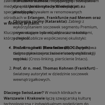
zawodowa to fundament mojej precyzji. Studiowałem
Starczowzroczność:
Innowacyjne rozwiązania
medycynę na
dla osób po 40. roku życia cierpiących na
Uniwersytecie Wiedeńskim
, a
specjalizację zdobywałem w renomowanych
prezbiopię
.
ośrodkach w
Erlangen, Frankfurcie nad Menem oraz
Chirurgia zaćmy (Katarakta):
Zabiegi z
w Wielkiej Brytanii
.
wykorzystaniem soczewek segmentu Premium,
Kluczowym etapem była współpraca z mentorami,
przywracające ostrość widzenia na każdą
którzy zmienili oblicze współczesnej okulistyki:
odległość.
Stożek rogówki (Keratoconus):
Prof. dr n. med. Theo Seiler (IROC Zurych)
Kompleksowa
–
diagnostyka i nowoczesne metody stabilizacji
twórca pierwszej na świecie laserowej korekcji
rogówki (Cross-linking, pierścienie Intacs).
wzroku.
Prof. dr n. med. Thomas Kohnen (Frankfurt)
–
światowy autorytet w dziedzinie soczewek
wewnątrzgałkowych.
Dlaczego SwissLaser?
W moich klinikach w
Warszawie i Krakowie
łączę szwajcarską kulturę
technologiczną z indywidualnym podejściem do