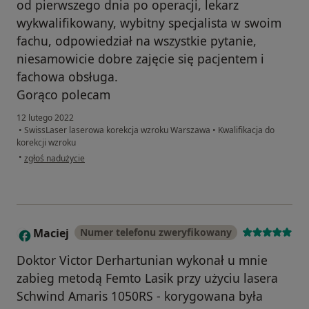
od pierwszego dnia po operacji, lekarz
wykwalifikowany, wybitny specjalista w swoim
fachu, odpowiedział na wszystkie pytanie,
niesamowicie dobre zajęcie się pacjentem i
fachowa obsługa.
Gorąco polecam
12 lutego 2022
•
SwissLaser laserowa korekcja wzroku Warszawa
•
Kwalifikacja do
korekcji wzroku
w opinii użytkownika Wojciech R.
•
zgłoś nadużycie
Maciej
Numer telefonu zweryfikowany
M
Doktor Victor Derhartunian wykonał u mnie
zabieg metodą Femto Lasik przy użyciu lasera
Schwind Amaris 1050RS - korygowana była