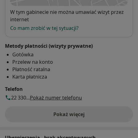
Dostępność
W tym gabinecie nie można umawiać wizyt przez
internet
Co mam zrobić w tej sytuacji?
Metody płatności (wizyty prywatne)
Gotówka
Przelew na konto
Płatność ratalna
Karta płatnicza
Telefon
22 330...
Pokaż numer telefonu
Pokaż więcej
o adresie
Ubezpieczenia - brak akceptowanych