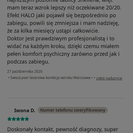
mam teraz wzrok lepszy niż oczekiwane 20/20.
Efekt HALO jaki pojawił się bezpośrednio po
zabiegu, powili się zmniejsza i mam nadzieję,
że za kilka miesięcy ustąpi całkowicie.
Doktor jest prawdziwym profesjonalistą i to
widać na każdym kroku, dzięki czemu miałem
pełen komfort psychiczny zarówno przed jak i
podczas zabiegu.
27 października 2020
w opinii użytkownika A
•
SwissLaser laserowa korekcja wzroku Warszawa
•
•
zgłoś nadużycie
Iwona D.
Numer telefonu zweryfikowany
I
Doskonały kontakt, pewność diagnozy, super