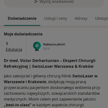
Wyślij wiadomość
Doświadczenie
Usługi i ceny
Adresy
Ubezpi
Moje doświadczenie
1
Edukacja
Dr med. Victor Derhartunian – Ekspert Chirurgii
Refrakcyjnej | SwissLaser Warszawa & Kraków
Jako założyciel i główny chirurg Klinik
SwissLaser w
Warszawie i Krakowie
, dedykuję moją pracę
przywracaniu pacjentom doskonałego widzenia przy
zachowaniu najwyższych, szwajcarskich standardów
medycznych. Moim celem jest zapewnienie jakości
„best-in-class”
w każdym aspekcie chirurgii