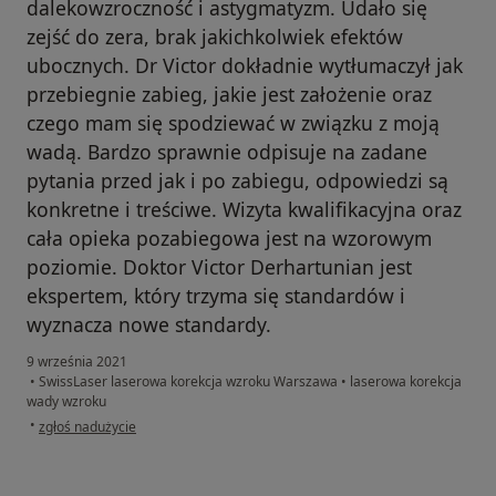
dalekowzroczność i astygmatyzm. Udało się
zejść do zera, brak jakichkolwiek efektów
ubocznych. Dr Victor dokładnie wytłumaczył jak
przebiegnie zabieg, jakie jest założenie oraz
czego mam się spodziewać w związku z moją
wadą. Bardzo sprawnie odpisuje na zadane
pytania przed jak i po zabiegu, odpowiedzi są
konkretne i treściwe. Wizyta kwalifikacyjna oraz
cała opieka pozabiegowa jest na wzorowym
poziomie. Doktor Victor Derhartunian jest
ekspertem, który trzyma się standardów i
wyznacza nowe standardy.
9 września 2021
•
SwissLaser laserowa korekcja wzroku Warszawa
•
laserowa korekcja
wady wzroku
w opinii użytkownika Maciej
•
zgłoś nadużycie