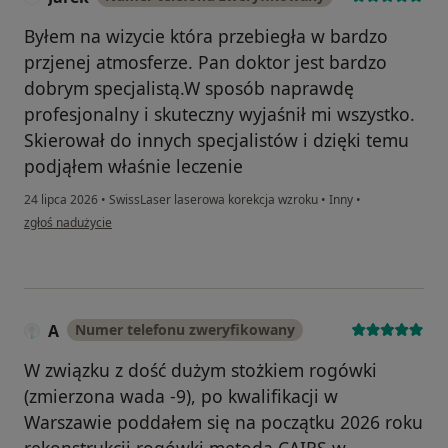
Byłem na wizycie która przebiegła w bardzo
przjenej atmosferze. Pan doktor jest bardzo
dobrym specjalistą.W sposób naprawdę
profesjonalny i skuteczny wyjaśnił mi wszystko.
Skierował do innych specjalistów i dzięki temu
podjąłem właśnie leczenie
24 lipca 2026
•
SwissLaser laserowa korekcja wzroku
•
Inny
•
w opinii użytkownika Jarek
zgłoś nadużycie
A
Numer telefonu zweryfikowany
W związku z dość dużym stożkiem rogówki
(zmierzona wada -9), po kwalifikacji w
Warszawie poddałem się na początku 2026 roku
rekonstrukcji rogówki metodą CAIRS w