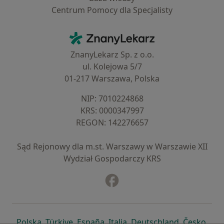
Centrum Pomocy dla Specjalisty
Kontakt
ZnanyLekarz - Strona główna
ZnanyLekarz Sp. z o.o.
ul. Kolejowa 5/7
01-217 Warszawa, Polska
NIP: ⁠7010224868
KRS: ⁠0000347997
REGON: ⁠142276657
Sąd Rejonowy dla m.st. Warszawy w Warszawie XII
Wydział Gospodarczy KRS
Facebook
otwiera się w nowej karcie
otwiera się w nowej karcie
otwiera się w nowej karcie
otwiera się w nowej karcie
otwiera się w nowej karci
otwiera się
otwi
Polska
,
Türkiye
,
España
,
Italia
,
Deutschland
,
Česko
,