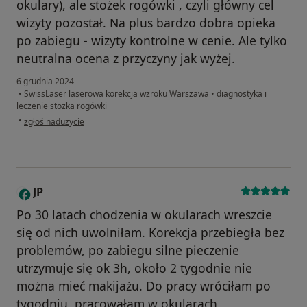
okulary), ale stożek rogówki , czyli główny cel
wizyty pozostał. Na plus bardzo dobra opieka
po zabiegu - wizyty kontrolne w cenie. Ale tylko
neutralna ocena z przyczyny jak wyżej.
6 grudnia 2024
•
SwissLaser laserowa korekcja wzroku Warszawa
•
diagnostyka i
leczenie stożka rogówki
w opinii użytkownika M z P
•
zgłoś nadużycie
JP
J
Po 30 latach chodzenia w okularach wreszcie
się od nich uwolniłam. Korekcja przebiegła bez
problemów, po zabiegu silne pieczenie
utrzymuje się ok 3h, około 2 tygodnie nie
można mieć makijażu. Do pracy wróciłam po
tygodniu, pracowałam w okularach