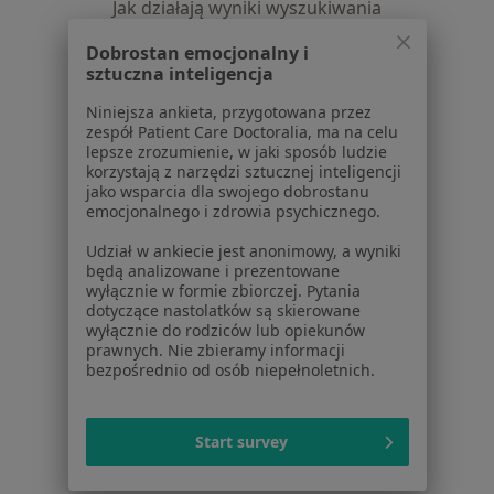
Jak działają wyniki wyszukiwania
Dostępność
Dobrostan emocjonalny i
O nas
sztuczna inteligencja
Praca
Rekrutujemy!
Niniejsza ankieta, przygotowana przez
Partnerzy
zespół Patient Care Doctoralia, ma na celu
Centrum prasowe
lepsze zrozumienie, w jaki sposób ludzie
Kontakt
korzystają z narzędzi sztucznej inteligencji
jako wsparcia dla swojego dobrostanu
Dla pacjentów
emocjonalnego i zdrowia psychicznego.
Lekarze
Udział w ankiecie jest anonimowy, a wyniki
będą analizowane i prezentowane
Placówki medyczne
wyłącznie w formie zbiorczej. Pytania
Pytania i odpowiedzi
dotyczące nastolatków są skierowane
Usługi i zabiegi
wyłącznie do rodziców lub opiekunów
prawnych. Nie zbieramy informacji
Choroby
bezpośrednio od osób niepełnoletnich.
Pomoc
Aplikacje mobilne
Blog dla pacjentów
Start survey
Dla profesjonalistów