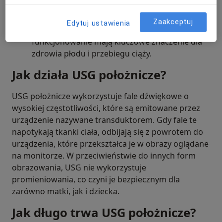
ujawnić wady wrodzone i inne problemy
zdrowotne u płodu.
Zaakceptuj
Edytuj ustawienia
Ocena łożyska:
Jego położenie, stan i
funkcjonowanie mają kluczowe znaczenie dla
zdrowia płodu i przebiegu ciąży.
Jak działa USG położnicze?
USG położnicze wykorzystuje fale dźwiękowe o
wysokiej częstotliwości, które są emitowane przez
urządzenie nazywane transduktorem. Gdy fale te
napotykają tkanki ciała, odbijają się z powrotem do
urządzenia, które przekształca je w obrazy oglądane
na monitorze. W przeciwieństwie do innych form
obrazowania, USG nie wykorzystuje
promieniowania, co czyni je bezpiecznym dla
zarówno matki, jak i dziecka.
Jak długo trwa USG położnicze?