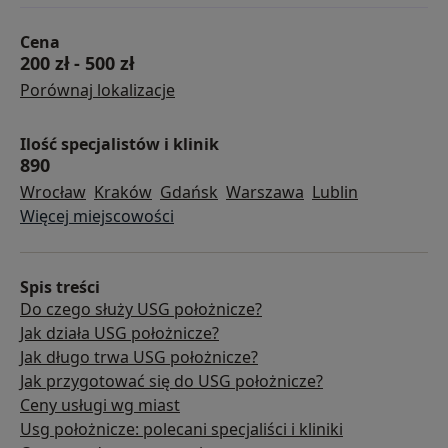
Cena
200 zł
-
500 zł
Porównaj lokalizacje
Ilość specjalistów i klinik
890
Wrocław
Kraków
Gdańsk
Warszawa
Lublin
Więcej miejscowości
Spis treści
Do czego służy USG położnicze?
Jak działa USG położnicze?
Jak długo trwa USG położnicze?
Jak przygotować się do USG położnicze?
Ceny usługi wg miast
Usg położnicze: polecani specjaliści i kliniki