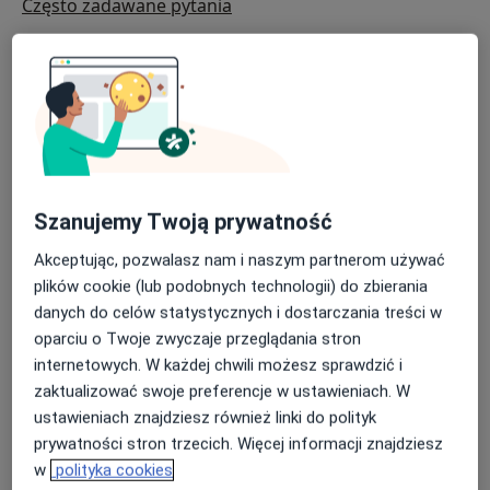
Często zadawane pytania
Do czego służy USG położnicze?
USG położnicze służy kilku kluczowym celom w
opiece prenatalnej:
Szanujemy Twoją prywatność
Monitorowanie rozwoju płodu:
Rozmiar
Akceptując, pozwalasz nam i naszym partnerom używać
płodu, jego pozycja oraz ruchy są regularnie
plików cookie (lub podobnych technologii) do zbierania
oceniane.
danych do celów statystycznych i dostarczania treści w
Datowanie ciąży:
USG pozwala na ustalenie
oparciu o Twoje zwyczaje przeglądania stron
szacowanego terminu porodu na podstawie
internetowych. W każdej chwili możesz sprawdzić i
wymiarów płodu.
zaktualizować swoje preferencje w ustawieniach. W
Ocena zdrowia płodu:
Przez analizę struktury
ustawieniach znajdziesz również linki do polityk
anatomicznej, rytmu serca oraz innych
prywatności stron trzecich. Więcej informacji znajdziesz
ważnych parametrów.
w
polityka cookies
Wykrywanie nieprawidłowości:
USG może