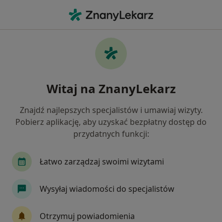
Me
Usg Ortopedyczne • Jabłonna, mazowieckie
Filtry
• 1
Ubezpieczenie
Map
USG ortopedyczne specjaliści w Jabłonnej
Witaj na ZnanyLekarz
Jak działają wyniki wyszukiwania
Znajdź najlepszych specjalistów i umawiaj wizyty.
Pobierz aplikację, aby uzyskać bezpłatny dostęp do
Wybierz swoje ubezpieczenie
przydatnych funkcji:
PZU Zdrowie
Signal Iduna
Łatwo zarządzaj swoimi wizytami
Wysyłaj wiadomości do specjalistów
Otrzymuj powiadomienia