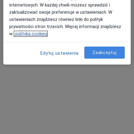
internetowych. W każdej chwili możesz sprawdzić i
zaktualizować swoje preferencje w ustawieniach. W
ustawieniach znajdziesz również linki do polityk
Centrum Medyczne PRZYLESIE CLINIC
prywatności stron trzecich. Więcej informacji znajdziesz
Klinika Lekarzy Specjalistów Jabłonna
w
polityka cookies
·
Więcej
Ortopedia, Ultrasonografia, Alergologia
238 opinii
Zaakceptuj
Edytuj ustawienia
Przylesie 8, Jabłonna
•
Mapa
USG ortopedyczne
220 zł
Pokaż więcej usług
dr n. med.
Aleksander Sikora
ortopeda
Brak dostępnych specjalistów z wolnymi terminami w tym centrum medycznym.
Pokaż profil