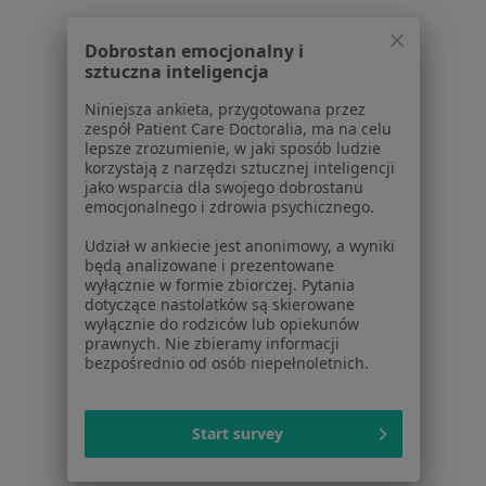
Choroby
Pomoc
Dobrostan emocjonalny i
Aplikacje mobilne
sztuczna inteligencja
Blog dla pacjentów
Niniejsza ankieta, przygotowana przez
Dla profesjonalistów
zespół Patient Care Doctoralia, ma na celu
lepsze zrozumienie, w jaki sposób ludzie
Cennik
korzystają z narzędzi sztucznej inteligencji
jako wsparcia dla swojego dobrostanu
Dla lekarzy
emocjonalnego i zdrowia psychicznego.
Dla placówek medycznych
Noa Notes
nowość
Udział w ankiecie jest anonimowy, a wyniki
będą analizowane i prezentowane
Baza wiedzy
wyłącznie w formie zbiorczej. Pytania
Centrum Pomocy dla Specjalisty
dotyczące nastolatków są skierowane
wyłącznie do rodziców lub opiekunów
Kontakt
prawnych. Nie zbieramy informacji
ZnanyLekarz - Strona główna
bezpośrednio od osób niepełnoletnich.
ZnanyLekarz Sp. z o.o.
ul. Kolejowa 5/7
Start survey
01-217 Warszawa, Polska