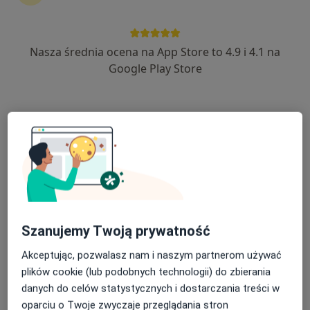
Nasza średnia ocena na App Store to 4.9 i 4.1 na
dr n. med. Aleksander Sikora
Google Play Store
·
Więcej
Ortopeda
36 opinii
Przylesie 8, Jabłonna
•
Mapa
Centrum Medyczne PRZYLESIE CLINIC Klinika Lekarzy Specjalistów Jabłonna
USG ortopedyczne
220 zł
Specjalista nie oferuje umawiania online pod tym adresem.
Poproś o wizytę
Szanujemy Twoją prywatność
Akceptując, pozwalasz nam i naszym partnerom używać
plików cookie (lub podobnych technologii) do zbierania
danych do celów statystycznych i dostarczania treści w
oparciu o Twoje zwyczaje przeglądania stron