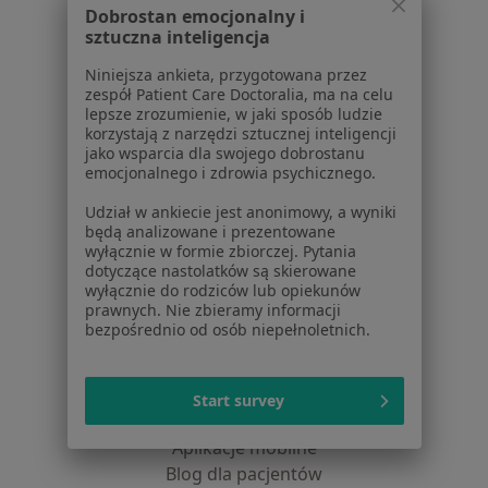
Dobrostan emocjonalny i
Polityka cookies
sztuczna inteligencja
Jak działają wyniki wyszukiwania
Niniejsza ankieta, przygotowana przez
Dostępność
zespół Patient Care Doctoralia, ma na celu
O nas
lepsze zrozumienie, w jaki sposób ludzie
Praca
Rekrutujemy!
korzystają z narzędzi sztucznej inteligencji
jako wsparcia dla swojego dobrostanu
Partnerzy
emocjonalnego i zdrowia psychicznego.
Centrum prasowe
Kontakt
Udział w ankiecie jest anonimowy, a wyniki
będą analizowane i prezentowane
Dla pacjentów
wyłącznie w formie zbiorczej. Pytania
dotyczące nastolatków są skierowane
Lekarze
wyłącznie do rodziców lub opiekunów
prawnych. Nie zbieramy informacji
Placówki medyczne
bezpośrednio od osób niepełnoletnich.
Pytania i odpowiedzi
Usługi i zabiegi
Choroby
Start survey
Pomoc
Aplikacje mobilne
Blog dla pacjentów