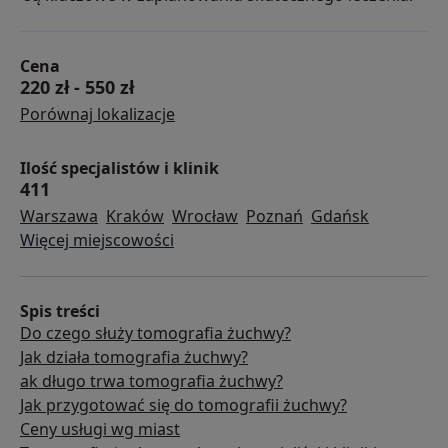
Cena
220 zł
-
550 zł
Porównaj lokalizacje
Ilość specjalistów i klinik
411
Warszawa
Kraków
Wrocław
Poznań
Gdańsk
Więcej miejscowości
Spis treści
Do czego służy tomografia żuchwy?
Jak działa tomografia żuchwy?
ak długo trwa tomografia żuchwy?
Jak przygotować się do tomografii żuchwy?
Ceny usługi wg miast