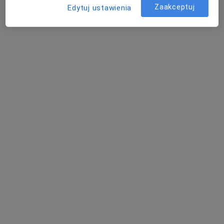
Warszawa
Zaakceptuj
Edytuj ustawienia
Lubomira Szawdyn
Psycholog, Psychiatra
Warszawa
Ewa Milewska
Psycholog
Warszawa
Jaki specjalista oferuje Terapia snu dzieci?