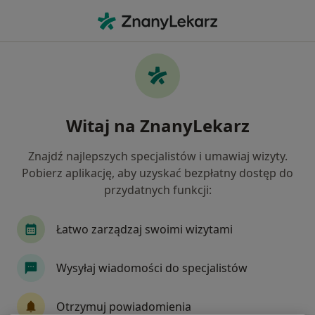
Me
Czego szukasz?
Strona Główna
Usługi
Terapia Snu Dzieci
Terapia snu dzieci - informacje,
Witaj na ZnanyLekarz
specjaliści, pytania i odpowiedzi
Znajdź najlepszych specjalistów i umawiaj wizyty.
Pobierz aplikację, aby uzyskać bezpłatny dostęp do
przydatnych funkcji:
Informacje
Łatwo zarządzaj swoimi wizytami
Eksperci - terapia snu dzieci
Wysyłaj wiadomości do specjalistów
Otrzymuj powiadomienia