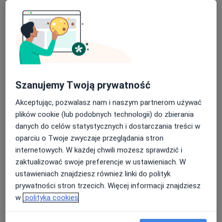
Jacek Pasternak
Psycholog
Nasza średnia ocena na App Store to 4.9 i 4.1 na
Rzeszów
Google Play Store
Wojciech Gruszczyński
Szanujemy Twoją prywatność
Psychiatra, Psycholog
Łódź
Akceptując, pozwalasz nam i naszym partnerom używać
plików cookie (lub podobnych technologii) do zbierania
danych do celów statystycznych i dostarczania treści w
Witold Wilusz
oparciu o Twoje zwyczaje przeglądania stron
internetowych. W każdej chwili możesz sprawdzić i
Psychiatra, Internista, Psycholog
zaktualizować swoje preferencje w ustawieniach. W
Krosno
ustawieniach znajdziesz również linki do polityk
prywatności stron trzecich. Więcej informacji znajdziesz
Danuta Sobańska
w
polityka cookies
Psychoterapeuta, Psycholog