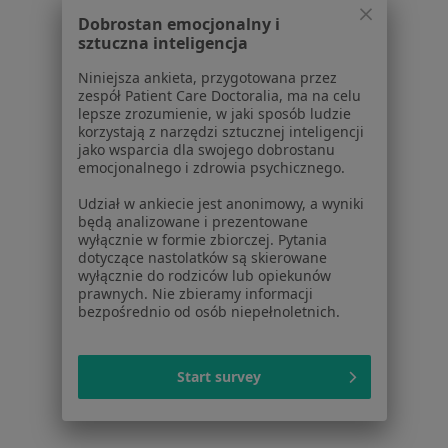
Dla placówek medycznych
Dobrostan emocjonalny i
Noa Notes
nowość
sztuczna inteligencja
Baza wiedzy
Niniejsza ankieta, przygotowana przez
Centrum Pomocy dla Specjalisty
zespół Patient Care Doctoralia, ma na celu
lepsze zrozumienie, w jaki sposób ludzie
Kontakt
korzystają z narzędzi sztucznej inteligencji
ZnanyLekarz - Strona główna
jako wsparcia dla swojego dobrostanu
emocjonalnego i zdrowia psychicznego.
ZnanyLekarz Sp. z o.o.
ul. Kolejowa 5/7
Udział w ankiecie jest anonimowy, a wyniki
będą analizowane i prezentowane
01-217 Warszawa, Polska
wyłącznie w formie zbiorczej. Pytania
dotyczące nastolatków są skierowane
NIP: ⁠7010224868
wyłącznie do rodziców lub opiekunów
KRS: ⁠0000347997
prawnych. Nie zbieramy informacji
bezpośrednio od osób niepełnoletnich.
REGON: ⁠142276657
Sąd Rejonowy dla m.st. Warszawy w Warszawie XII
Start survey
Wydział Gospodarczy KRS
Facebook
otwiera się w nowej karcie