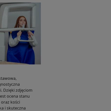
stawowa,
gnostyczna
. Dzięki zdjęciom
est ocena stanu
 oraz kości
ka i skuteczna