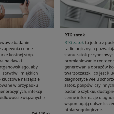
RTG zatok
awowe badanie
RTG zatok
to jedno z po
re zapewnia cenne
radiologicznych pozwalaj
urze kostnej stóp.
stanu zatok przynosowyc
malne dawki
promieniowanie rentgen
ntgenowskiego, aby
generowania obrazów kośc
, stawów i miękkich
twarzoczaszki, co jest kl
to kluczowe narzędzie
diagnostyce wielu schorz
sowane w przypadku
zatok, polipów, czy innych
eneracyjnych, infekcji
badanie szybkie, dostępn
widłowości związanych z
cenne informacje diagnos
wspomagają dalsze lecze
otolaryngologiczne.
Od 110 zł