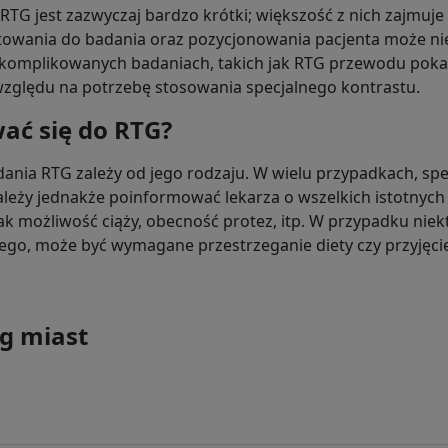
RTG jest zazwyczaj bardzo krótki; większość z nich zajmuje 
towania do badania oraz pozycjonowania pacjenta może ni
j skomplikowanych badaniach, takich jak RTG przewodu pok
względu na potrzebę stosowania specjalnego kontrastu.
ać się do RTG?
ania RTG zależy od jego rodzaju. W wielu przypadkach, sp
ależy jednakże poinformować lekarza o wszelkich istotnych
ak możliwość ciąży, obecność protez, itp. W przypadku niek
o, może być wymagane przestrzeganie diety czy przyjęci
g miast