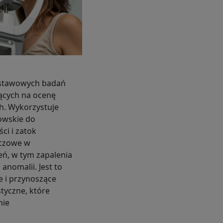
dstawowych badań
ących na ocenę
h. Wykorzystuje
owskie do
i i zatok
uczowe w
eń, w tym zapalenia
 anomalii. Jest to
e i przynoszące
tyczne, które
nie