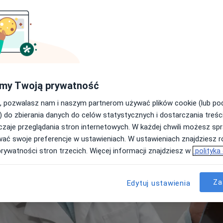
Jak przygotować się do RTG
inik
Najpopularniejsze typy Rtg
Ceny usługi wg miast
raków
Katowice
Poznań
Rtg: polecani specjaliści i kli
Często zadawane pytania
Rtg – pytania
my Twoją prywatność
, pozwalasz nam i naszym partnerom używać plików cookie (lub p
) do zbierania danych do celów statystycznych i dostarczania treśc
zaje przeglądania stron internetowych. W każdej chwili możesz spr
wać swoje preferencje w ustawieniach. W ustawieniach znajdziesz ró
prywatności stron trzecich. Więcej informacji znajdziesz w
polityka
Za
Edytuj ustawienia