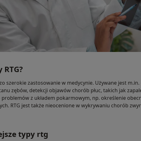
y RTG?
o szerokie zastosowanie w medycynie. Używane jest m.in.
tanu zębów, detekcji objawów chorób płuc, takich jak zapale
e problemów z układem pokarmowym, np. określenie obecn
owych. RTG jest także nieocenione w wykrywaniu chorób zw
jsze typy rtg