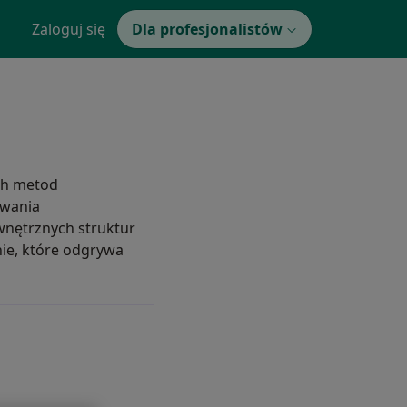
Zaloguj się
Dla profesjonalistów
ch metod
owania
wnętrznych struktur
anie, które odgrywa