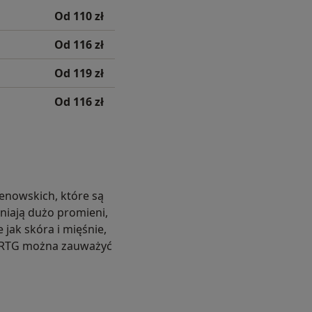
Od 110 zł
Od 116 zł
Od 119 zł
Od 116 zł
genowskich, które są
niają dużo promieni,
 jak skóra i mięśnie,
ch RTG można zauważyć