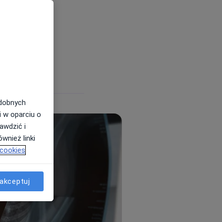
?
niki
odobnych
i w oparciu o
awdzić i
wnież linki
 cookies
akceptuj