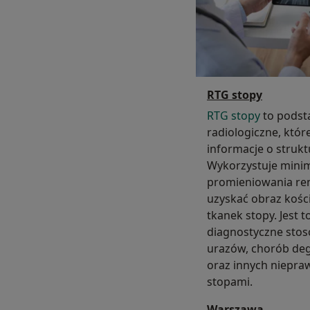
RTG stopy
RTG stopy
to podst
radiologiczne, któ
informacje o strukt
Wykorzystuje mini
promieniowania re
uzyskać obraz kości
tkanek stopy. Jest 
diagnostyczne sto
urazów, chorób deg
oraz innych niepra
stopami.
Warszawa