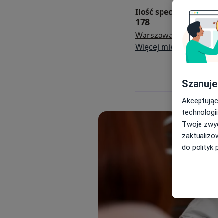
Ilość specjalistów i kl
178
Warszawa
Gdańsk
K
Więcej miejscowości
Szanuje
Akceptując
technologii
Twoje zwyc
zaktualizo
do polityk 