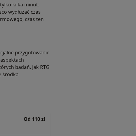
tylko kilka minut.
eco wydłużać czas
armowego, czas ten
ecjalne przygotowanie
 aspektach
tórych badań, jak RTG
e środka
Od 110 zł