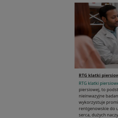
RTG klatki piersio
RTG klatki piersiow
piersiowej, to pods
nieinwazyjne badan
wykorzystuje prom
rentgenowskie do u
serca, dużych naczy