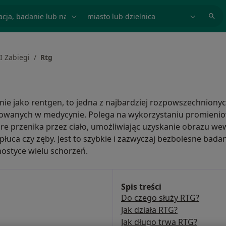
acja, badanie lub nazwisko
miasto lub dzielnica
I Zabiegi
Rtg
ie jako rentgen, to jedna z najbardziej rozpowszechniony
sowanych w medycynie. Polega na wykorzystaniu promieni
re przenika przez ciało, umożliwiając uzyskanie obrazu we
i, płuca czy zęby. Jest to szybkie i zazwyczaj bezbolesne bad
nostyce wielu schorzeń.
Spis treści
Do czego służy RTG?
Jak działa RTG?
Jak długo trwa RTG?