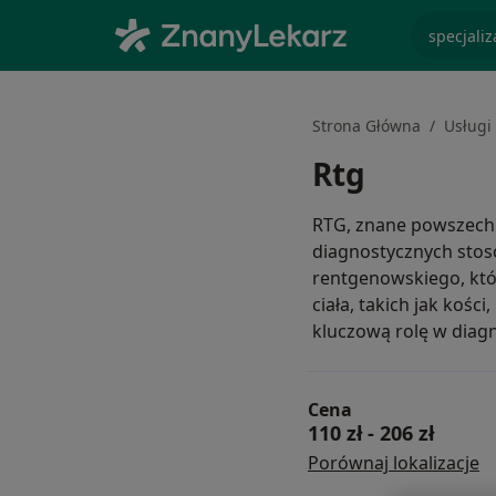
specjaliz
Strona Główna
Usługi 
Rtg
RTG, znane powszechn
diagnostycznych sto
rentgenowskiego, któ
ciała, takich jak kośc
kluczową rolę w diag
Cena
110 zł
-
206 zł
Porównaj lokalizacje