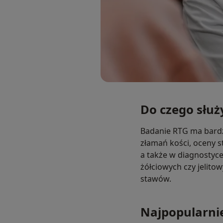
Do czego służ
Badanie RTG ma bardz
złamań kości, oceny s
a także w diagnostyc
żółciowych czy jelit
stawów.
Najpopularnie