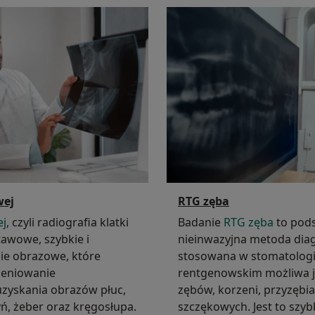
wej
RTG zęba
ej
, czyli radiografia klatki
Badanie
RTG zęba
to pod
tawowe, szybkie i
nieinwazyjna metoda dia
ie obrazowe, które
stosowana w stomatologii
ieniowanie
rentgenowskim możliwa j
zyskania obrazów płuc,
zębów, korzeni, przyzębia
ń, żeber oraz kręgosłupa.
szczękowych. Jest to szyb