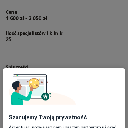
Cena
1 600 zł
-
2 050 zł
Ilość specjalistów i klinik
25
Spis treści
Do czego jest używany rezonans serca?
Jak działa rezonans serca?
Jak długo trwa rezonans serca?
Jak przygotować się do rezonansu serca?
Rezonans serca: polecani specjaliści i kliniki
Często zadawane pytania
Szanujemy Twoją prywatność
Akceptując, pozwalasz nam i naszym partnerom używać