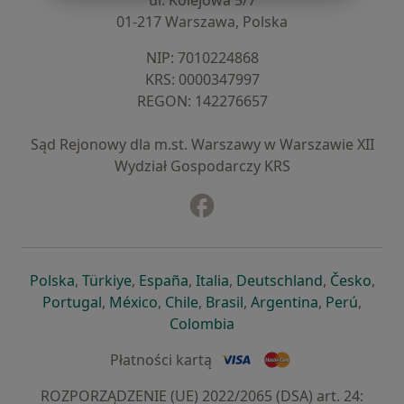
ul. Kolejowa 5/7
01-217 Warszawa, Polska
NIP: ⁠7010224868
KRS: ⁠0000347997
REGON: ⁠142276657
Sąd Rejonowy dla m.st. Warszawy w Warszawie XII
Wydział Gospodarczy KRS
Facebook
otwiera się w nowej karcie
otwiera się w nowej karcie
otwiera się w nowej karcie
otwiera się w nowej karcie
otwiera się w nowej karci
otwiera się
otwi
Polska
,
Türkiye
,
España
,
Italia
,
Deutschland
,
Česko
,
otwiera się w nowej karcie
otwiera się w nowej karcie
otwiera się w nowej karcie
otwiera się w nowej kar
otwiera się 
otwier
Portugal
,
México
,
Chile
,
Brasil
,
Argentina
,
Perú
,
otwiera się w nowej karc
Colombia
Płatności kartą
ROZPORZĄDZENIE (UE) 2022/2065 (DSA) art. 24: