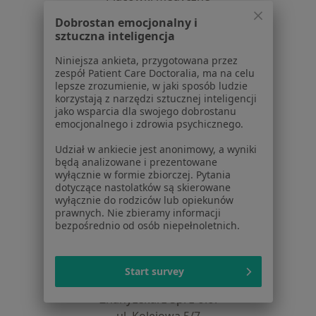
Pytania i odpowiedzi
Dobrostan emocjonalny i
Usługi i zabiegi
sztuczna inteligencja
Choroby
Niniejsza ankieta, przygotowana przez
Pomoc
zespół Patient Care Doctoralia, ma na celu
Aplikacje mobilne
lepsze zrozumienie, w jaki sposób ludzie
Blog dla pacjentów
korzystają z narzędzi sztucznej inteligencji
jako wsparcia dla swojego dobrostanu
emocjonalnego i zdrowia psychicznego.
Dla profesjonalistów
Udział w ankiecie jest anonimowy, a wyniki
Cennik
będą analizowane i prezentowane
Dla lekarzy
wyłącznie w formie zbiorczej. Pytania
Dla placówek medycznych
dotyczące nastolatków są skierowane
wyłącznie do rodziców lub opiekunów
Noa Notes
nowość
prawnych. Nie zbieramy informacji
Baza wiedzy
bezpośrednio od osób niepełnoletnich.
Centrum Pomocy dla Specjalisty
Kontakt
Start survey
ZnanyLekarz - Strona główna
ZnanyLekarz Sp. z o.o.