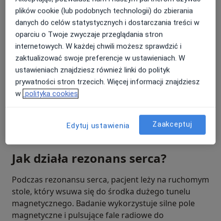
plików cookie (lub podobnych technologii) do zbierania
Do czego jest używany rezonans
danych do celów statystycznych i dostarczania treści w
serca?
oparciu o Twoje zwyczaje przeglądania stron
internetowych. W każdej chwili możesz sprawdzić i
Rezonans serca jest stosowany do kompleksowej
zaktualizować swoje preferencje w ustawieniach. W
oceny struktury i funkcji serca, w tym wielkości i
ustawieniach znajdziesz również linki do polityk
kształtu komór, grubości i ruchomości ścian serca,
prywatności stron trzecich. Więcej informacji znajdziesz
oraz działania zastawek. Jest to nieocenione
w
polityka cookies
narzędzie w diagnostyce chorób mięśnia
sercowego, wad wrodzonych, chorób tkanki łącznej
Zaakceptuj
serca, a także w ocenie skuteczności leczenia
Edytuj ustawienia
kardiologicznego.
Jak działa rezonans serca?
Podczas rezonansu serca, pacjent leży na ruchomym
stole, który wsuwa się do środka dużego tunelu
magnetycznego. Badanie wykorzystuje silne pole
magnetyczne i pulsujące fale radiowe do