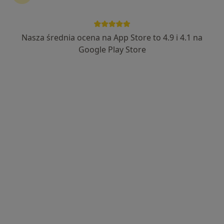
21 opinii
Tadeusza Kościuszki 92/3U, Olsztyn
•
Mapa
Buda Stomatologia Lidia Buda
Nasza średnia ocena na App Store to 4.9 i 4.1 na
Rentgen zębów
Brak ceny
Google Play Store
Specjalista nie oferuje umawiania online pod tym adresem.
Poproś o wizytę
Kamil Greń-Florczuk
·
Więcej
Stomatolog
28 opinii