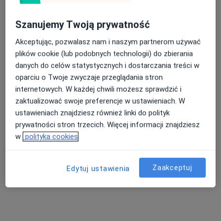
Janowicza 3 A, Olsztyn
•
Mapa
Szanujemy Twoją prywatność
OL-DENT , ( lokalizacja LiDL-Apteka Arnika- gabinet w ciągu handlowym przy aptece )
Rentgen zębów
Brak ceny
Akceptując, pozwalasz nam i naszym partnerom używać
plików cookie (lub podobnych technologii) do zbierania
Specjalista nie oferuje umawiania online pod tym adresem.
danych do celów statystycznych i dostarczania treści w
Poproś o wizytę
oparciu o Twoje zwyczaje przeglądania stron
internetowych. W każdej chwili możesz sprawdzić i
zaktualizować swoje preferencje w ustawieniach. W
ustawieniach znajdziesz również linki do polityk
prywatności stron trzecich. Więcej informacji znajdziesz
w
polityka cookies
Zaakceptuj
Edytuj ustawienia
Wanda Popławska
·
Więcej
Stomatolog
20 opinii