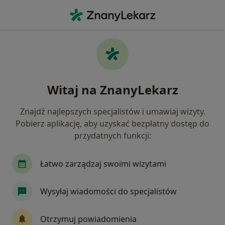
Me
Rentgen Zębów • Olsztyn, warmińsko-mazurskie
Filtry
• 1
Mapa
Rentgen zębów specjaliści w Olsztynie
Witaj na ZnanyLekarz
Jak działają wyniki wyszukiwania
Znajdź najlepszych specjalistów i umawiaj wizyty.
Pobierz aplikację, aby uzyskać bezpłatny dostęp do
przydatnych funkcji:
Łatwo zarządzaj swoimi wizytami
Wysyłaj wiadomości do specjalistów
lek. dent. Lidia Buda
·
Więcej
Stomatolog
Otrzymuj powiadomienia