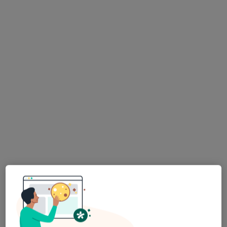
Knosały, Olsztyn
•
Mapa
MySmile
Rentgen zębów
Brak ceny
Specjalista nie oferuje umawiania online pod tym adresem.
Poproś o wizytę
lek. dent. Dariusz Olechnowicz
·
Więcej
Stomatolog
51 opinii