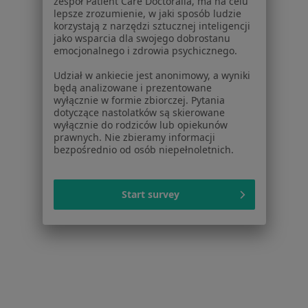
Serwis
zespół Patient Care Doctoralia, ma na celu
lepsze zrozumienie, w jaki sposób ludzie
korzystają z narzędzi sztucznej inteligencji
Regulamin
jako wsparcia dla swojego dobrostanu
Polityka prywatności pacjentów
emocjonalnego i zdrowia psychicznego.
Polityka prywatności profesjonalistów
Udział w ankiecie jest anonimowy, a wyniki
Polityka prywatności dla profesjonalistów, których
będą analizowane i prezentowane
dane pozyskaliśmy samodzielnie
wyłącznie w formie zbiorczej. Pytania
Polityka cookies
dotyczące nastolatków są skierowane
wyłącznie do rodziców lub opiekunów
Jak działają wyniki wyszukiwania
prawnych. Nie zbieramy informacji
Dostępność
bezpośrednio od osób niepełnoletnich.
O nas
Praca
Rekrutujemy!
Partnerzy
Start survey
Centrum prasowe
Kontakt
Dla pacjentów
Lekarze
Placówki medyczne