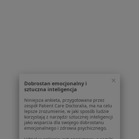
Usługi i zabiegi
Choroby
Pomoc
Aplikacje mobilne
Blog dla pacjentów
Dla profesjonalistów
Cennik
Dla lekarzy
Dla placówek medycznych
Noa Notes
nowość
Dobrostan emocjonalny i
Baza wiedzy
sztuczna inteligencja
Centrum Pomocy dla Specjalisty
Niniejsza ankieta, przygotowana przez
Kontakt
zespół Patient Care Doctoralia, ma na celu
ZnanyLekarz - Strona główna
lepsze zrozumienie, w jaki sposób ludzie
korzystają z narzędzi sztucznej inteligencji
ZnanyLekarz Sp. z o.o.
jako wsparcia dla swojego dobrostanu
ul. Kolejowa 5/7
emocjonalnego i zdrowia psychicznego.
01-217 Warszawa, Polska