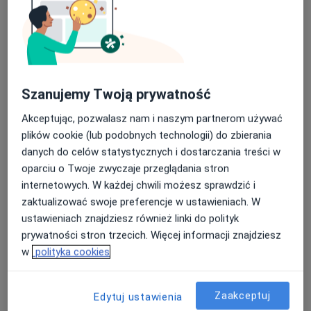
Nasza średnia ocena na App Store to 4.9 i 4.1 na
Janusz Baran
Google Play Store
·
Więcej
Ginekolog
51 opinii
Szanujemy Twoją prywatność
Nowa 13, Olkusz
•
Mapa
Akceptując, pozwalasz nam i naszym partnerom używać
Prywatna Praktyka Lekarska JANUSZ BARAN
plików cookie (lub podobnych technologii) do zbierania
Prowadzenie ciąży
Brak ceny
danych do celów statystycznych i dostarczania treści w
oparciu o Twoje zwyczaje przeglądania stron
Specjalista nie oferuje umawiania online pod tym adresem.
internetowych. W każdej chwili możesz sprawdzić i
zaktualizować swoje preferencje w ustawieniach. W
Poproś o wizytę
ustawieniach znajdziesz również linki do polityk
prywatności stron trzecich. Więcej informacji znajdziesz
w
polityka cookies
Zaakceptuj
Edytuj ustawienia