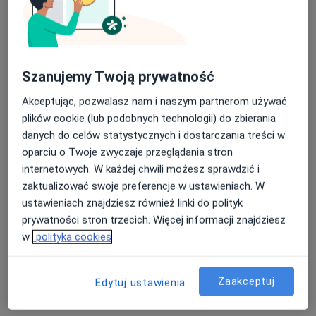
Szanujemy Twoją prywatność
Akceptując, pozwalasz nam i naszym partnerom używać
plików cookie (lub podobnych technologii) do zbierania
lek. Maria Skonieczna-Barc
danych do celów statystycznych i dostarczania treści w
·
Więcej
Pediatra
oparciu o Twoje zwyczaje przeglądania stron
99 opinii
internetowych. W każdej chwili możesz sprawdzić i
aleja Jana Pawła II 4a/6, Gdańsk
•
Mapa
zaktualizować swoje preferencje w ustawieniach. W
Gabinet Lekarski Wieczorynka
ustawieniach znajdziesz również linki do polityk
prywatności stron trzecich. Więcej informacji znajdziesz
Konsultacja pediatryczna (bilans zdrowia dziecka)
220 zł
w
polityka cookies
Specjalista nie oferuje umawiania online pod tym adresem.
Poproś o wizytę
Zaakceptuj
Edytuj ustawienia