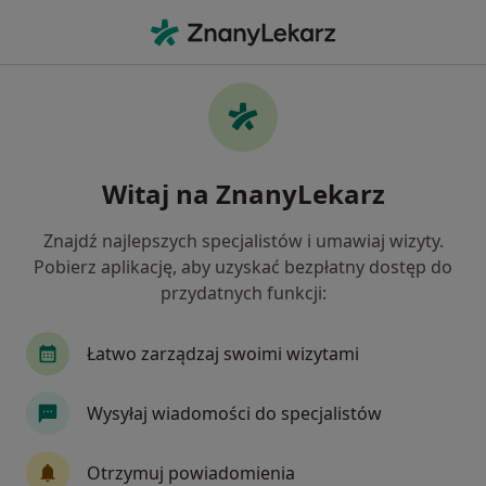
Me
Konsultacja Pediatryczna Bilans Zdrowia Dziecka • Gdańsk, pomorskie
Filtry
• 1
Mapa
Konsultacja pediatryczna (bilans zdrowia
Witaj na ZnanyLekarz
dziecka) specjaliści w Gdańsku
Jak działają wyniki wyszukiwania
Znajdź najlepszych specjalistów i umawiaj wizyty.
Pobierz aplikację, aby uzyskać bezpłatny dostęp do
przydatnych funkcji:
Jakiego specjalisty szukasz?
Pediatra
Endokrynolog
Ginekolog
In
Łatwo zarządzaj swoimi wizytami
Wysyłaj wiadomości do specjalistów
Otrzymuj powiadomienia