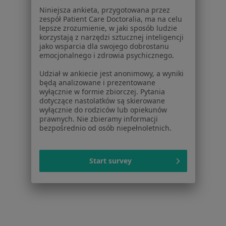
Dla pacjentów
Niniejsza ankieta, przygotowana przez
zespół Patient Care Doctoralia, ma na celu
Lekarze
lepsze zrozumienie, w jaki sposób ludzie
korzystają z narzędzi sztucznej inteligencji
Placówki medyczne
jako wsparcia dla swojego dobrostanu
Pytania i odpowiedzi
emocjonalnego i zdrowia psychicznego.
Usługi i zabiegi
Udział w ankiecie jest anonimowy, a wyniki
Choroby
będą analizowane i prezentowane
Pomoc
wyłącznie w formie zbiorczej. Pytania
Aplikacje mobilne
dotyczące nastolatków są skierowane
wyłącznie do rodziców lub opiekunów
Blog dla pacjentów
prawnych. Nie zbieramy informacji
bezpośrednio od osób niepełnoletnich.
Dla profesjonalistów
Cennik
Dla lekarzy
Start survey
Dla placówek medycznych
Noa Notes
nowość
Baza wiedzy
Centrum Pomocy dla Specjalisty