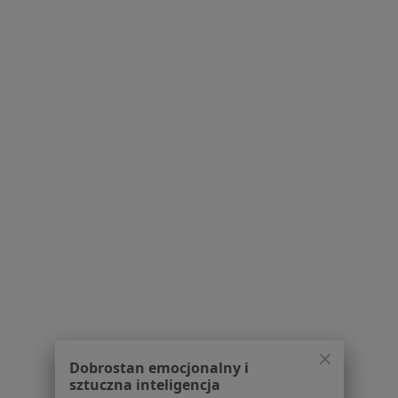
Serwis
Regulamin
Polityka prywatności pacjentów
Polityka prywatności profesjonalistów
Polityka prywatności dla profesjonalistów, których
dane pozyskaliśmy samodzielnie
Polityka cookies
Jak działają wyniki wyszukiwania
Dostępność
O nas
Praca
Rekrutujemy!
Partnerzy
Centrum prasowe
Dobrostan emocjonalny i
Kontakt
sztuczna inteligencja