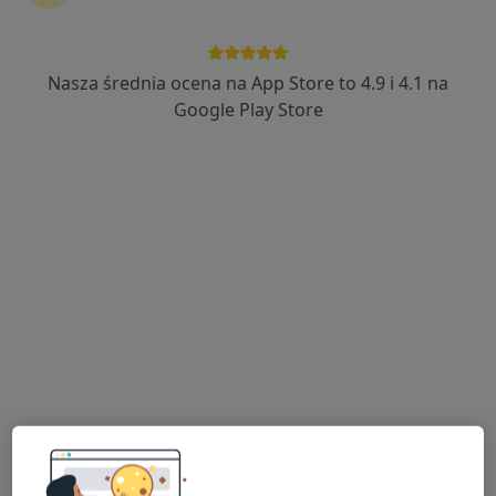
Nasza średnia ocena na App Store to 4.9 i 4.1 na
Google Play Store
Bezpieczne płatności
dr n. med. Katarzyna Kaźmierska
·
Więcej
Pediatra, Gastrolog dziecięcy
259 opinii
Popularny specjalista: pacjenci chętnie płacą
online
Rakoczego 11/U6, Gdańsk
•
Mapa
Prywatny gabinet - Cirrus Medical
Konsultacja pediatryczna (bilans zdrowia dziecka)
280 zł
Specjalista nie oferuje umawiania online pod tym adresem.
Poproś o wizytę