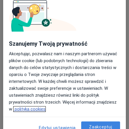
Centrum Medyczne Zabobrze –
Diagnostyka Obrazowa Jelenia Góra
·
Więcej
Chirurgia, Dermatologia, Diabetologia
Szanujemy Twoją prywatność
22 opinie
Akceptując, pozwalasz nam i naszym partnerom używać
Wiejska 11, Jelenia Góra
•
Mapa
plików cookie (lub podobnych technologii) do zbierania
danych do celów statystycznych i dostarczania treści w
Konsultacja laryngologiczna
oparciu o Twoje zwyczaje przeglądania stron
Pokaż więcej usług
internetowych. W każdej chwili możesz sprawdzić i
Brak dostępnych specjalistów z wolnymi terminami w tym centrum medycznym.
zaktualizować swoje preferencje w ustawieniach. W
ustawieniach znajdziesz również linki do polityk
Pokaż profil
prywatności stron trzecich. Więcej informacji znajdziesz
w
polityka cookies
Zaakceptuj
Edytuj ustawienia