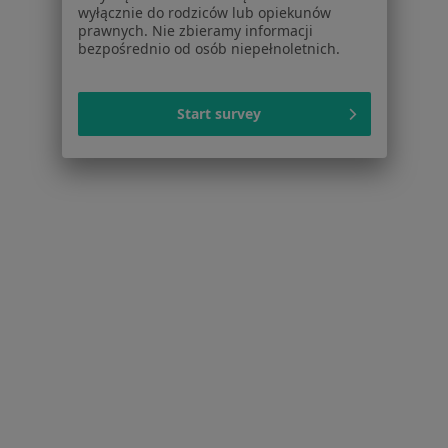
Pomoc
wyłącznie do rodziców lub opiekunów
prawnych. Nie zbieramy informacji
Aplikacje mobilne
bezpośrednio od osób niepełnoletnich.
Blog dla pacjentów
Dla profesjonalistów
Start survey
Cennik
Dla lekarzy
Dla placówek medycznych
Noa Notes
nowość
Baza wiedzy
Centrum Pomocy dla Specjalisty
Kontakt
ZnanyLekarz - Strona główna
ZnanyLekarz Sp. z o.o.
ul. Kolejowa 5/7
01-217 Warszawa, Polska
NIP: ⁠7010224868