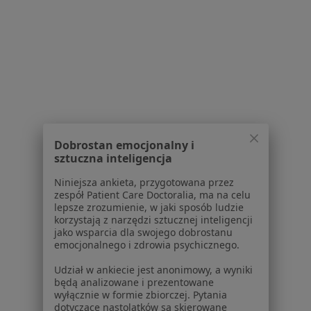
Polityka prywatności profesjonalistów
Polityka prywatności dla profesjonalistów, których
dane pozyskaliśmy samodzielnie
Polityka cookies
Jak działają wyniki wyszukiwania
Dostępność
O nas
Praca
Rekrutujemy!
Dobrostan emocjonalny i
Partnerzy
sztuczna inteligencja
Centrum prasowe
Kontakt
Niniejsza ankieta, przygotowana przez
zespół Patient Care Doctoralia, ma na celu
Dla pacjentów
lepsze zrozumienie, w jaki sposób ludzie
korzystają z narzędzi sztucznej inteligencji
jako wsparcia dla swojego dobrostanu
Lekarze
emocjonalnego i zdrowia psychicznego.
Placówki medyczne
Pytania i odpowiedzi
Udział w ankiecie jest anonimowy, a wyniki
będą analizowane i prezentowane
Usługi i zabiegi
wyłącznie w formie zbiorczej. Pytania
Choroby
dotyczące nastolatków są skierowane