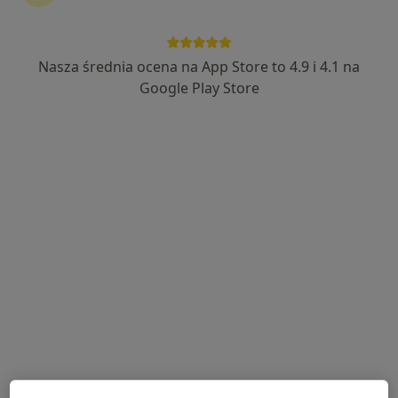
Nasza średnia ocena na App Store to 4.9 i 4.1 na
lek. Arkadiusz Macha
Google Play Store
Laryngolog
52 opinie
Bankowa 5-7, Jelenia Góra
•
Mapa
KCM Clinic S.A.
Konsultacja laryngologiczna
od 150 zł
Specjalista nie oferuje umawiania online pod tym adresem.
Poproś o wizytę