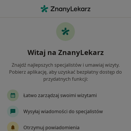
Me
Konsultacja Laryngologiczna • Jelenia Góra, dolnośląskie
Filtry
• 1
Mapa
Konsultacja laryngologiczna specjaliści w
Witaj na ZnanyLekarz
Jeleniej Górze
Jak działają wyniki wyszukiwania
Znajdź najlepszych specjalistów i umawiaj wizyty.
Pobierz aplikację, aby uzyskać bezpłatny dostęp do
przydatnych funkcji:
Jakiego specjalisty szukasz?
Laryngolog
Audiolog, foniatra
Neurolog
Łatwo zarządzaj swoimi wizytami
Wysyłaj wiadomości do specjalistów
Otrzymuj powiadomienia