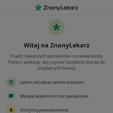
Me
Konsultacja Laryngologiczna Dzieci • Tczew, pomorskie
Filtry
• 1
Ubezpieczenie
Map
Konsultacja laryngologiczna dzieci
Witaj na ZnanyLekarz
specjaliści w Tczewie
Jak działają wyniki wyszukiwania
Znajdź najlepszych specjalistów i umawiaj wizyty.
Pobierz aplikację, aby uzyskać bezpłatny dostęp do
przydatnych funkcji:
Jakiego specjalisty szukasz?
Laryngolog
Chirurg
Dermatolog
End
Łatwo zarządzaj swoimi wizytami
Wysyłaj wiadomości do specjalistów
Otrzymuj powiadomienia