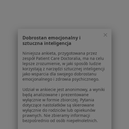
Lekarze
Placówki medyczne
Pytania i odpowiedzi
Usługi i zabiegi
Choroby
Pomoc
Dobrostan emocjonalny i
sztuczna inteligencja
Aplikacje mobilne
Blog dla pacjentów
Niniejsza ankieta, przygotowana przez
zespół Patient Care Doctoralia, ma na celu
Dla profesjonalistów
lepsze zrozumienie, w jaki sposób ludzie
korzystają z narzędzi sztucznej inteligencji
Cennik
jako wsparcia dla swojego dobrostanu
emocjonalnego i zdrowia psychicznego.
Dla lekarzy
Dla placówek medycznych
Udział w ankiecie jest anonimowy, a wyniki
Noa Notes
nowość
będą analizowane i prezentowane
wyłącznie w formie zbiorczej. Pytania
Baza wiedzy
dotyczące nastolatków są skierowane
Centrum Pomocy dla Specjalisty
wyłącznie do rodziców lub opiekunów
prawnych. Nie zbieramy informacji
Kontakt
bezpośrednio od osób niepełnoletnich.
ZnanyLekarz - Strona główna