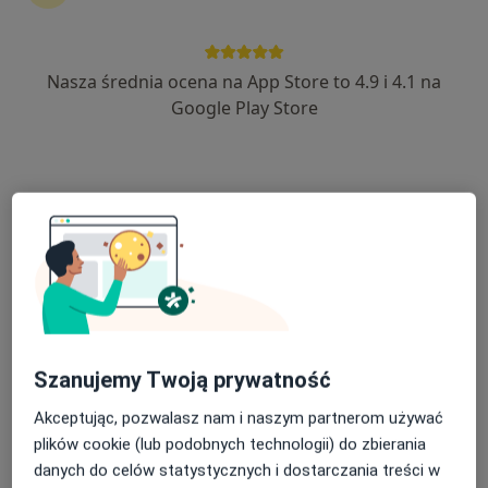
Nasza średnia ocena na App Store to 4.9 i 4.1 na
Google Play Store
Bezpieczne płatności
lek. Małgorzata Slusarska
·
Więcej
Laryngolog
105 opinii
Pomorska 1, Galeria Kociewska - poziom 2, Tczew
•
Mapa
Centrum Medyczne POLMED Oddział Tczew
Konsultacja laryngologiczna dzieci
250 zł
Specjalista nie oferuje umawiania online pod tym adresem.
Poproś o wizytę
Szanujemy Twoją prywatność
Akceptując, pozwalasz nam i naszym partnerom używać
plików cookie (lub podobnych technologii) do zbierania
danych do celów statystycznych i dostarczania treści w