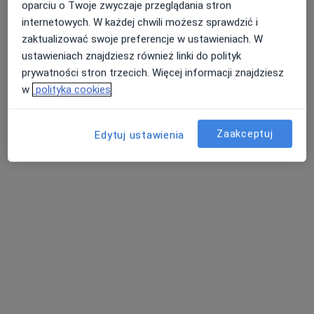
oparciu o Twoje zwyczaje przeglądania stron
internetowych. W każdej chwili możesz sprawdzić i
zaktualizować swoje preferencje w ustawieniach. W
ustawieniach znajdziesz również linki do polityk
prywatności stron trzecich. Więcej informacji znajdziesz
Centrum Medyczne POLMED Oddział
w
polityka cookies
Tczew
·
Więcej
Laryngologia, Chirurgia, Dermatologia
Zaakceptuj
Edytuj ustawienia
849 opinii
Pomorska 1, Galeria Kociewska - poziom 2, Tczew
•
Mapa
Konsultacja laryngologiczna dzieci
250 zł
Pokaż więcej usług
lek. Małgorzata
Slusarska
laryngolog