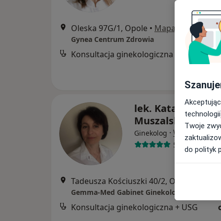
Oleska 97G/1, Opole
•
Mapa
Gynea Centrum Zdrowia
Konsultacja ginekologiczna + USG
Szanuje
Akceptując
lek. Katarzyna
technologii
Muszalska-Gawro
Twoje zwyc
·
Więcej
Ginekolog
zaktualizo
564 opinie
do polityk 
Tadeusza Kościuszki 40/2, Opole
•
Mapa
Gemma-Med Gabinet Ginekologiczno- Położ
Konsultacja ginekologiczna + USG