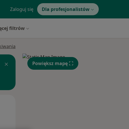
Zaloguj się
Dla profesjonalistów
ęcej filtrów
ukiwania
Powiększ mapę
Pon,
Wt,
Śr,
10 Sie
11 Sie
12 Sie