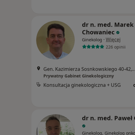
dr n. med. Marek
Chowaniec
·
Więcej
Ginekolog
226 opinii
Gen. Kazimierza Sosnkowskiego 40-42, lokal nr 21 (wejście od ul. 
Prywatny Gabinet Ginekologiczny
Konsultacja ginekologiczna + USG
dr n. med. Paweł
Ginekolog, Ginekolog onk