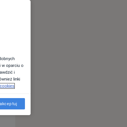
odobnych
Pon,
Wt,
Śr,
i w oparciu o
10 Sie
11 Sie
12 Sie
awdzić i
wnież linki
 cookies
akceptuj