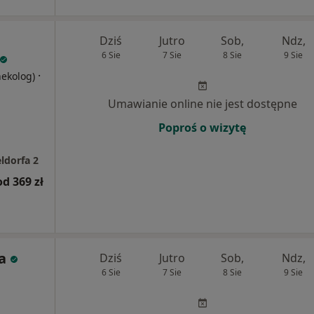
Dziś
Jutro
Sob,
Ndz,
6 Sie
7 Sie
8 Sie
9 Sie
·
nekolog)
Umawianie online nie jest dostępne
Poproś o wizytę
ldorfa 2
od 369 zł
a
Dziś
Jutro
Sob,
Ndz,
6 Sie
7 Sie
8 Sie
9 Sie