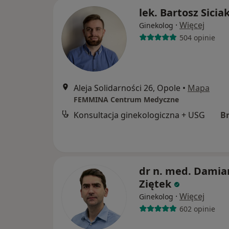
lek. Bartosz Sicia
·
Więcej
Ginekolog
504 opinie
Aleja Solidarności 26, Opole
•
Mapa
FEMMINA Centrum Medyczne
Konsultacja ginekologiczna + USG
B
dr n. med. Damia
Ziętek
·
Więcej
Ginekolog
602 opinie