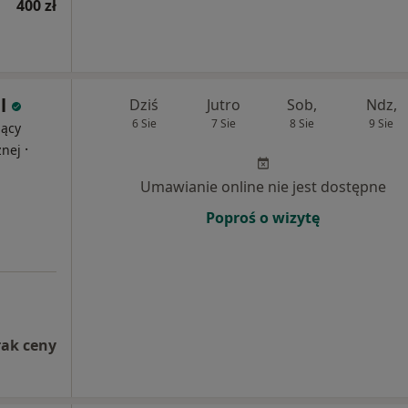
400 zł
l
Dziś
Jutro
Sob,
Ndz,
6 Sie
7 Sie
8 Sie
9 Sie
jący
·
znej
Umawianie online nie jest dostępne
Poproś o wizytę
rak ceny