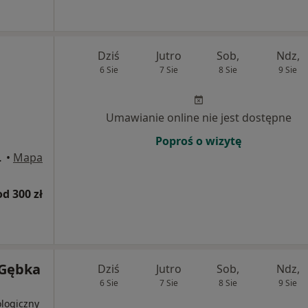
Dziś
Jutro
Sob,
Ndz,
6 Sie
7 Sie
8 Sie
9 Sie
Umawianie online nie jest dostępne
Poproś o wizytę
Mikołajczyka), Opole
•
Mapa
od 300 zł
 Gębka
Dziś
Jutro
Sob,
Ndz,
6 Sie
7 Sie
8 Sie
9 Sie
ologiczny