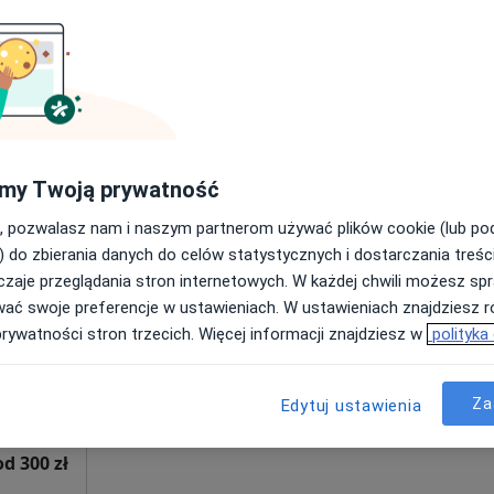
Poproś o wizytę
350 zł
my Twoją prywatność
, pozwalasz nam i naszym partnerom używać plików cookie (lub p
Dziś
Jutro
Sob,
Ndz,
) do zbierania danych do celów statystycznych i dostarczania treśc
ńska
6 Sie
7 Sie
8 Sie
9 Sie
zaje przeglądania stron internetowych. W każdej chwili możesz spr
wać swoje preferencje w ustawieniach. W ustawieniach znajdziesz ró
prywatności stron trzecich. Więcej informacji znajdziesz w
polityka
Umawianie online nie jest dostępne
Poproś o wizytę
Za
Edytuj ustawienia
niczy
od 300 zł