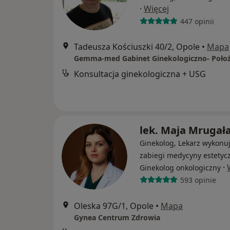
·
Więcej
447 opinii
Tadeusza Kościuszki 40/2, Opole
•
Mapa
Gemma-med Gabinet Ginekologiczno- Położ
Konsultacja ginekologiczna + USG
lek. Maja Mrugał
Ginekolog, Lekarz wykonu
zabiegi medycyny estetycz
·
Ginekolog onkologiczny
593 opinie
Oleska 97G/1, Opole
•
Mapa
Gynea Centrum Zdrowia