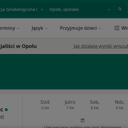
acja, badanie lub nazwisko
miasto lub dzielnica
erminy
Język
Przyjmuje dzieci
Wi
jaliści w Opolu
Jak działają wyniki wysz
Dziś
Jutro
Sob,
Ndz,
c
6 Sie
7 Sie
8 Sie
9 Sie
ej
Umawianie online nie jest dostępne