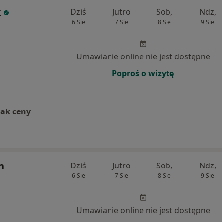
k
Dziś
Jutro
Sob,
Ndz,
6 Sie
7 Sie
8 Sie
9 Sie
Umawianie online nie jest dostępne
Poproś o wizytę
rak ceny
n
Dziś
Jutro
Sob,
Ndz,
6 Sie
7 Sie
8 Sie
9 Sie
Umawianie online nie jest dostępne