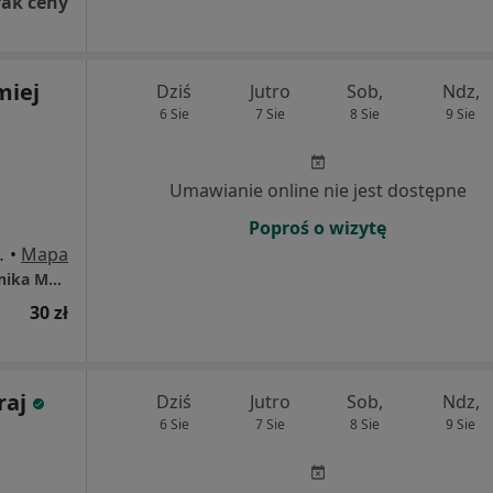
rak ceny
miej
Dziś
Jutro
Sob,
Ndz,
6 Sie
7 Sie
8 Sie
9 Sie
Umawianie online nie jest dostępne
Poproś o wizytę
 4, Oświęcim
•
Mapa
Instytut Zdrowia dr Boczarska-Jedynak / Klinika Medycyny Estetycznej i Przeciwstarzeniowej
30 zł
raj
Dziś
Jutro
Sob,
Ndz,
6 Sie
7 Sie
8 Sie
9 Sie