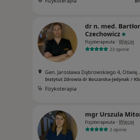
Fizykoterapia
B
dr n. med. Bartło
Czechowicz
·
Więcej
Fizjoterapeuta
23 opinie
Gen. Jarosława Dąbrowskiego
Fizykoterapia
mgr Urszula Mito
·
Więcej
Fizjoterapeuta
2 opinie