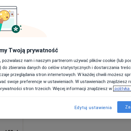
Umawianie online nie jest dostępne
Poproś o wizytę
od 50 zł
my Twoją prywatność
, pozwalasz nam i naszym partnerom używać plików cookie (lub p
) do zbierania danych do celów statystycznych i dostarczania treśc
zaje przeglądania stron internetowych. W każdej chwili możesz spr
Dziś
Jutro
Sob,
Ndz,
wać swoje preferencje w ustawieniach. W ustawieniach znajdziesz ró
6 Sie
7 Sie
8 Sie
9 Sie
ortowa,
prywatności stron trzecich. Więcej informacji znajdziesz w
polityka
Więcej
Umawianie online nie jest dostępne
Za
Edytuj ustawienia
Pokaż profil