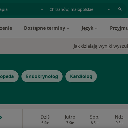
acja, badanie lub nazwisko
miasto lub dzielnica
zenie
Dostępne terminy
Język
Przyjmu
e
Jak działają wyniki wysz
topeda
Endokrynolog
Kardiolog
Dziś
Jutro
Sob,
Ndz,
6 Sie
7 Sie
8 Sie
9 Sie