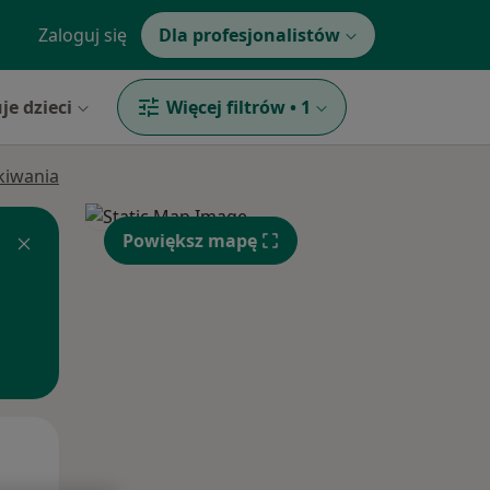
Zaloguj się
Dla profesjonalistów
je dzieci
Więcej filtrów
•
1
ukiwania
Powiększ mapę
Pon,
Wt,
Śr,
10 Sie
11 Sie
12 Sie