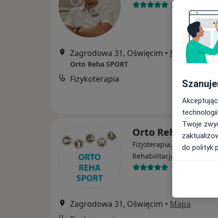
34 opinie
Zagrodowa 31, Oświęcim
•
Mapa
Orto Reha SPORT
Fizykoterapia
Szanuje
Akceptując
technologii
Twoje zwyc
Orto Reha SPORT
zaktualizo
Fizjoterapia, Medycyna sp
do polityk 
·
Rehabilitacja medyczna
1132 opinie
Zagrodowa 31, Oświęcim
•
Mapa