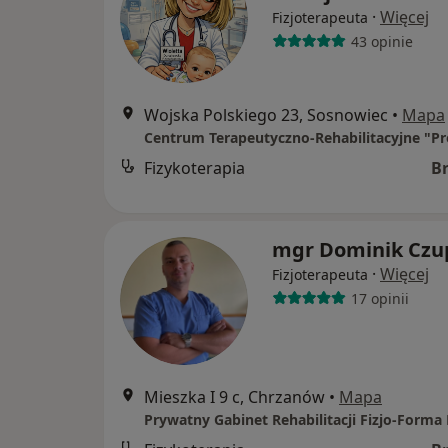
·
Więcej
Fizjoterapeuta
43 opinie
Wojska Polskiego 23, Sosnowiec
•
Mapa
Centrum Terapeutyczno-Rehabilitacyjne "Pr
Fizykoterapia
B
mgr Dominik Czu
·
Więcej
Fizjoterapeuta
17 opinii
Mieszka I 9 c, Chrzanów
•
Mapa