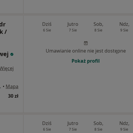
dr
Dziś
Jutro
Sob,
Ndz,
k /
6 Sie
7 Sie
8 Sie
9 Sie
Umawianie online nie jest dostępne
owej
Pokaż profil
Więcej
 4, Oświęcim
•
Mapa
30 zł
Dziś
Jutro
Sob,
Ndz,
6 Sie
7 Sie
8 Sie
9 Sie