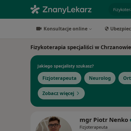
specjaliz
Konsultacje online
Ubezpiec
Fizykoterapia specjaliści w Chrzanowi
Jakiego specjalisty szukasz?
Fizjoterapeuta
Neurolog
Or
Zobacz więcej
mgr Piotr Nenko
Fizjoterapeuta