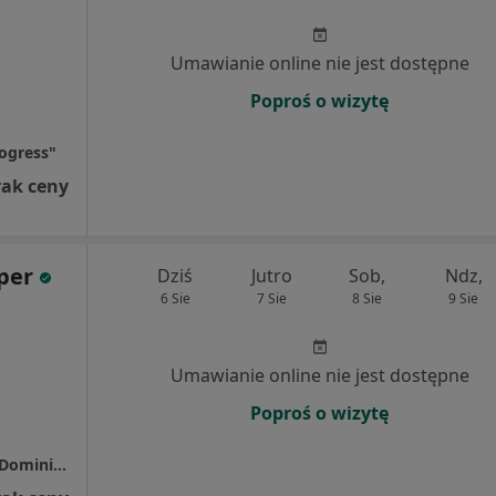
Umawianie online nie jest dostępne
Poproś o wizytę
ogress"
rak ceny
per
Dziś
Jutro
Sob,
Ndz,
6 Sie
7 Sie
8 Sie
9 Sie
Umawianie online nie jest dostępne
Poproś o wizytę
Prywatny Gabinet Rehabilitacji Fizjo-Forma Dominik Czuper