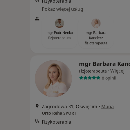
Fizykoterapia
Pokaż więcej usług
mgr Piotr Nenko
mgr Barbara
fizjoterapeuta
Kanclerz
fizjoterapeuta
mgr Barbara Kanc
·
Więcej
Fizjoterapeuta
8 opinii
Zagrodowa 31, Oświęcim
•
Mapa
Orto Reha SPORT
Fizykoterapia