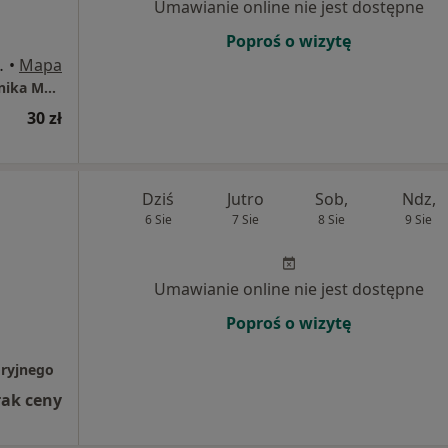
Umawianie online nie jest dostępne
Poproś o wizytę
 4, Oświęcim
•
Mapa
Instytut Zdrowia dr Boczarska-Jedynak / Klinika Medycyny Estetycznej i Przeciwstarzeniowej
30 zł
Dziś
Jutro
Sob,
Ndz,
6 Sie
7 Sie
8 Sie
9 Sie
Umawianie online nie jest dostępne
Poproś o wizytę
oryjnego
rak ceny