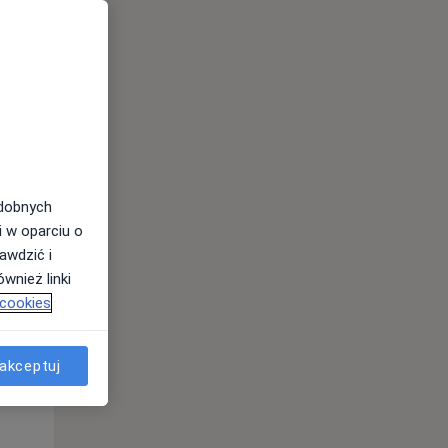
odobnych
i w oparciu o
awdzić i
Pon,
Wt,
Śr,
wnież linki
10 Sie
11 Sie
12 Sie
 cookies
akceptuj