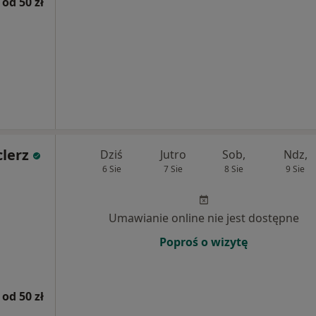
od 50 zł
lerz
Dziś
Jutro
Sob,
Ndz,
6 Sie
7 Sie
8 Sie
9 Sie
Umawianie online nie jest dostępne
Poproś o wizytę
od 50 zł