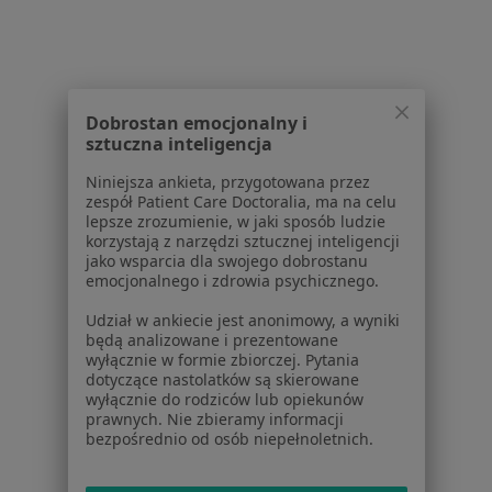
Badania stomatologiczne w Rabce-Zdroju
Konsultacja stomatologiczna w Rabce-Zdroju
Więcej (4)
Więcej w kategorii: Usługi w Rabce-Zdroju
Dobrostan emocjonalny i
sztuczna inteligencja
Popularne specjalizacje
Niniejsza ankieta, przygotowana przez
Interniści w Rabce-Zdroju
zespół Patient Care Doctoralia, ma na celu
lepsze zrozumienie, w jaki sposób ludzie
Pediatrzy w Rabce-Zdroju
korzystają z narzędzi sztucznej inteligencji
jako wsparcia dla swojego dobrostanu
Chirurdzy w Rabce-Zdroju
emocjonalnego i zdrowia psychicznego.
Pulmonolodzy w Rabce-Zdroju
Udział w ankiecie jest anonimowy, a wyniki
będą analizowane i prezentowane
Stomatolodzy w Rabce-Zdroju
wyłącznie w formie zbiorczej. Pytania
dotyczące nastolatków są skierowane
Więcej (15)
wyłącznie do rodziców lub opiekunów
Więcej w kategorii: Popularne specjalizacje
prawnych. Nie zbieramy informacji
bezpośrednio od osób niepełnoletnich.
Strona Główna
Usługi I Zabiegi