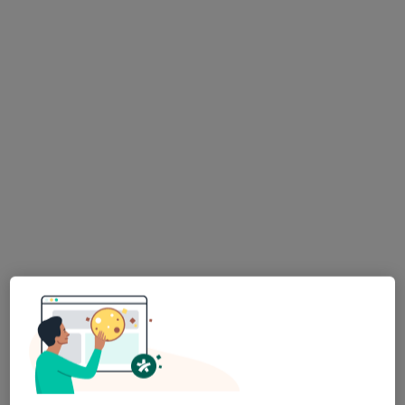
lek. Piotr Skrudlik
·
Więcej
Urolog
80 opinii
Aleja Tysiąclecia 111, Nowy Targ
•
Mapa
Allmedica Nowy Targ
Badania diagnostyczne
Brak ceny
Specjalista nie oferuje umawiania online pod tym adresem.
Poproś o wizytę