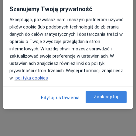
Szanujemy Twoją prywatność
Akceptując, pozwalasz nam i naszym partnerom używać
lek. Joanna Borzęcka-Klec
plików cookie (lub podobnych technologii) do zbierania
·
Więcej
Ginekolog, Ginekolog dziecięcy
danych do celów statystycznych i dostarczania treści w
141 opinii
oparciu o Twoje zwyczaje przeglądania stron
internetowych. W każdej chwili możesz sprawdzić i
Wojska Polskiego 14, Nowy Targ
•
Mapa
zaktualizować swoje preferencje w ustawieniach. W
Specjalistyczny Gabinet Ginekologiczno-Położniczy Joanna Borzęcka-Klec
ustawieniach znajdziesz również linki do polityk
Badania diagnostyczne
Brak ceny
prywatności stron trzecich. Więcej informacji znajdziesz
Specjalista nie oferuje umawiania online pod tym adresem.
w
polityka cookies
Poproś o wizytę
Zaakceptuj
Edytuj ustawienia