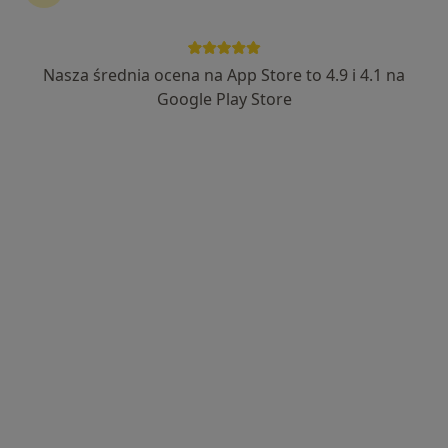
Nasza średnia ocena na App Store to 4.9 i 4.1 na
lek. Piotr Trybek
Google Play Store
·
Więcej
Urolog
138 opinii
ul. Jana III Sobieskiego 15, Nowy Targ
•
Mapa
Gabinet Urologiczny
Badania diagnostyczne
200 zł
Specjalista nie oferuje umawiania online pod tym adresem.
Poproś o wizytę