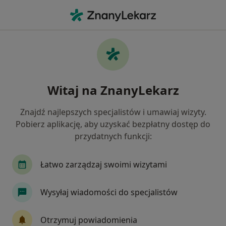
Me
Badania Diagnostyczne • Rabka-Zdrój, małopolskie
Filtry
• 1
Ubezpieczenie
Map
Badania diagnostyczne specjaliści w Rabce-
Witaj na ZnanyLekarz
Zdroju
Jak działają wyniki wyszukiwania
Znajdź najlepszych specjalistów i umawiaj wizyty.
Pobierz aplikację, aby uzyskać bezpłatny dostęp do
przydatnych funkcji:
Jakiego specjalisty szukasz?
Fizjoterapeuta
Okulista
Chirurg
Gin
Łatwo zarządzaj swoimi wizytami
Wysyłaj wiadomości do specjalistów
Otrzymuj powiadomienia