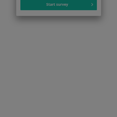
Start survey
Badania Diagnostyczne
Rabka-Zdrój
Zmień miasto
Zmień miasto
Serwis
Regulamin
Polityka prywatności pacjentów
Polityka prywatności profesjonalistów
Polityka prywatności dla profesjonalistów, których
dane pozyskaliśmy samodzielnie
Polityka cookies
Jak działają wyniki wyszukiwania
Dostępność
O nas
Praca
Rekrutujemy!
Partnerzy