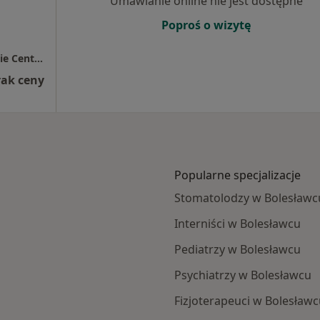
Umawianie online nie jest dostępne
Poproś o wizytę
Przychodnia Lekarz Domowy / Bolesławieckie Centrum Zdrowia
rak ceny
Popularne specjalizacje
Stomatolodzy w Bolesławc
Interniści w Bolesławcu
Pediatrzy w Bolesławcu
Psychiatrzy w Bolesławcu
Fizjoterapeuci w Bolesław