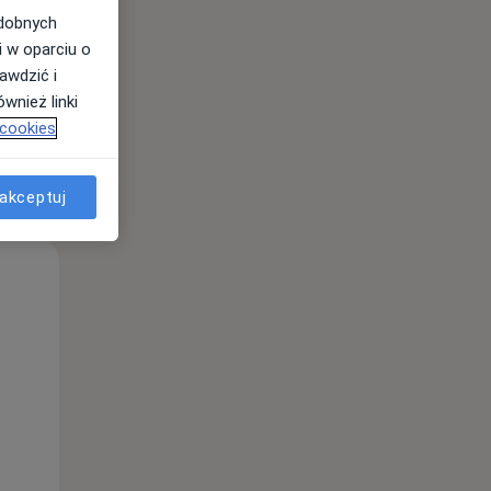
odobnych
i w oparciu o
awdzić i
wnież linki
 cookies
akceptuj
Czw,
Pt,
Sob,
13 Sie
14 Sie
15 Sie