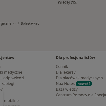
Więcej (15)
awcu
Więcej w kategorii: 
rgiczne
Bolesławiec
Zmień miasto
cjentów
Dla profesjonalistów
e
Cennik
ki medyczne
Dla lekarzy
a i odpowiedzi
Dla placówek medycznych
i zabiegi
Noa Notes
nowość
by
Baza wiedzy
Centrum Pomocy dla Specjal
cje mobilne