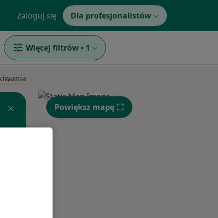
Zaloguj się
Dla profesjonalistów
Więcej filtrów
•
1
ukiwania
Powiększ mapę
Czw,
Pt,
Sob,
13 Sie
14 Sie
15 Sie