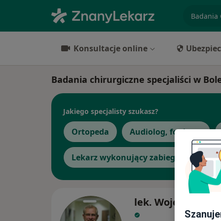
specjaliz
Konsultacje online
Ubezpiec
Badania chirurgiczne specjaliści w Bo
Jakiego specjalisty szukasz?
Ortopeda
Audiolog, foniatra
Lekarz wykonujący zabiegi medycyny 
lek. Wojciech Koz
Szanuje