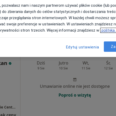
, pozwalasz nam i naszym partnerom używać plików cookie (lub p
) do zbierania danych do celów statystycznych i dostarczania treśc
Umawianie online nie jest dostępne
zaje przeglądania stron internetowych. W każdej chwili możesz spr
Poproś o wizytę
wać swoje preferencje w ustawieniach. W ustawieniach znajdziesz ró
prywatności stron trzecich. Więcej informacji znajdziesz w
polityka
Przychodnia Lekarz Domowy / Bolesławieckie Centrum Zdrowia
rak ceny
Za
Edytuj ustawienia
kan
Dziś
Jutro
Wt,
Śr,
9 Sie
10 Sie
11 Sie
12 Sie
Umawianie online nie jest dostępne
Poproś o wizytę
Przychodnia Lekarz Domowy / Bolesławieckie Centrum Zdrowia
rak ceny