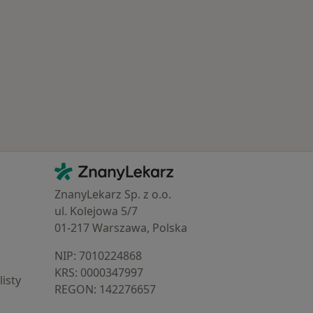
Popularne specjalizacje
Kontakt
ZnanyLekarz - Strona główna
ZnanyLekarz Sp. z o.o.
ul. Kolejowa 5/7
01-217 Warszawa, Polska
NIP: ⁠7010224868
KRS: ⁠0000347997
isty
REGON: ⁠142276657