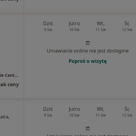
Dziś
Jutro
Wt,
Śr,
9 Sie
10 Sie
11 Sie
12 Sie
Umawianie online nie jest dostępne
Poproś o wizytę
Przychodnia Lekarz Domowy / Bolesławieckie Centrum Zdrowia
rak ceny
Dziś
Jutro
Wt,
Śr,
9 Sie
10 Sie
11 Sie
12 Sie
atra,
i