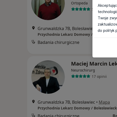
Ortopeda
Akceptując
5 opinii
technologii
Twoje zwyc
zaktualizo
Grunwaldzka 7B, Bolesławiec
•
Mapa
do polityk 
Badania chirurgiczne
B
Maciej Marcin Le
Neurochirurg
17 opinii
Grunwaldzka 7B, Bolesławiec
•
Mapa
Badania chirurgiczne
B