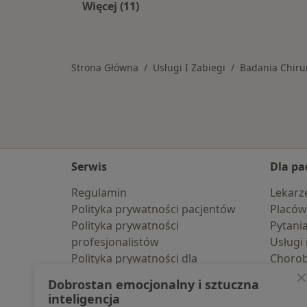
Więcej (11)
Więcej w kategorii: Usługi w Bolesł
Strona Główna
Usługi I Zabiegi
Badania Chiru
Serwis
Dla pa
Regulamin
Lekarz
Polityka prywatności pacjentów
Placów
Polityka prywatności
Pytani
profesjonalistów
Usługi 
Polityka prywatności dla
Choro
profesjonalistów, których dane
Pomoc
Dobrostan emocjonalny i sztuczna
pozyskaliśmy samodzielnie
Aplika
inteligencja