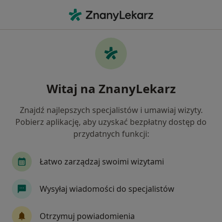
Me
Aktywacja Aparatu Ortodontycznego • Poznań, wielkopolskie
Filtry
• 1
Mapa
Aktywacja aparatu ortodontycznego
Witaj na ZnanyLekarz
specjaliści w Poznaniu
Jak działają wyniki wyszukiwania
Znajdź najlepszych specjalistów i umawiaj wizyty.
Pobierz aplikację, aby uzyskać bezpłatny dostęp do
przydatnych funkcji:
Jakiego specjalisty szukasz?
Stomatolog
Ortodonta
Stomatolog dzieci
Łatwo zarządzaj swoimi wizytami
Wysyłaj wiadomości do specjalistów
Otrzymuj powiadomienia