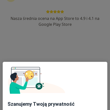
Nasza średnia ocena na App Store to 4.9 i 4.1 na
dr n. med. Małgorzata Gałczyńska-Rusin
Google Play Store
·
Więcej
Protetyk stomatologiczny
8 opinii
Dolna Wilda 6, Poznań
•
Mapa
Credus Clinic
Aktywacja aparatu ortodontycznego
Brak ceny
Specjalista nie oferuje umawiania online pod tym adresem.
Poproś o wizytę
Szanujemy Twoją prywatność