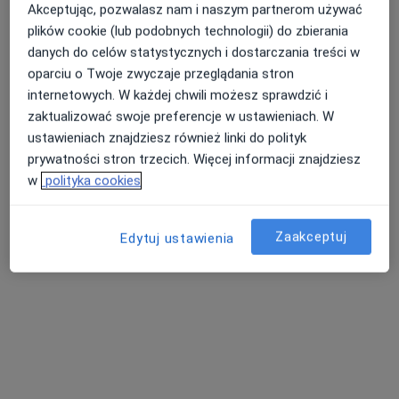
Akceptując, pozwalasz nam i naszym partnerom używać
plików cookie (lub podobnych technologii) do zbierania
danych do celów statystycznych i dostarczania treści w
oparciu o Twoje zwyczaje przeglądania stron
lek. Justyna Frankowska-Tecław
internetowych. W każdej chwili możesz sprawdzić i
·
Więcej
Stomatolog, Stomatolog dziecięcy, Ortodonta
zaktualizować swoje preferencje w ustawieniach. W
67 opinii
ustawieniach znajdziesz również linki do polityk
prywatności stron trzecich. Więcej informacji znajdziesz
Bolka 15/42, Poznań
•
Mapa
w
polityka cookies
Green Dent Stomatologia
Aktywacja aparatu ortodontycznego
Brak ceny
Specjalista nie oferuje umawiania online pod tym adresem.
Zaakceptuj
Edytuj ustawienia
Poproś o wizytę