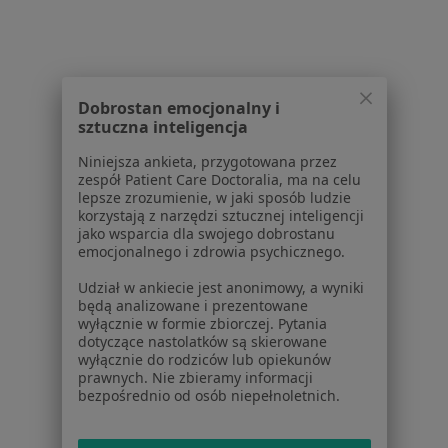
Dla pacjentów
Lekarze
Placówki medyczne
Dobrostan emocjonalny i
Pytania i odpowiedzi
sztuczna inteligencja
Usługi i zabiegi
Choroby
Niniejsza ankieta, przygotowana przez
Pomoc
zespół Patient Care Doctoralia, ma na celu
lepsze zrozumienie, w jaki sposób ludzie
Aplikacje mobilne
korzystają z narzędzi sztucznej inteligencji
Blog dla pacjentów
jako wsparcia dla swojego dobrostanu
emocjonalnego i zdrowia psychicznego.
Dla profesjonalistów
Udział w ankiecie jest anonimowy, a wyniki
Cennik
będą analizowane i prezentowane
wyłącznie w formie zbiorczej. Pytania
Dla lekarzy
dotyczące nastolatków są skierowane
Dla placówek medycznych
wyłącznie do rodziców lub opiekunów
Noa Notes
nowość
prawnych. Nie zbieramy informacji
bezpośrednio od osób niepełnoletnich.
Baza wiedzy
Centrum Pomocy dla Specjalisty