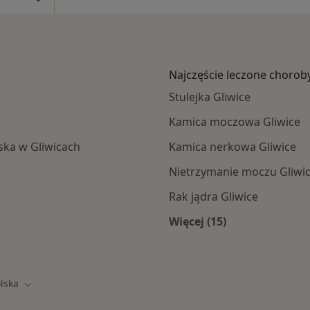
Najczęście leczone chorob
Stulejka Gliwice
Kamica moczowa Gliwice
lska w Gliwicach
Kamica nerkowa Gliwice
Nietrzymanie moczu Gliwi
Rak jądra Gliwice
Więcej (15)
amach INTER Polska
Więcej w kategorii: 
olska
o
Zmień miasto