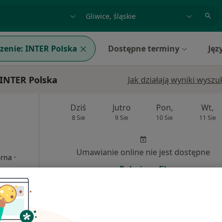
acja, badanie lub nazwisko
miasto lub dzielnica
zenie:
INTER Polska
Dostępne terminy
Jęz
 INTER Polska
Jak działają wyniki wysz
Dziś
Jutro
Pon,
Wt,
8 Sie
9 Sie
10 Sie
11 Sie
Umawianie online nie jest dostępne
·
erna
Pokaż profil