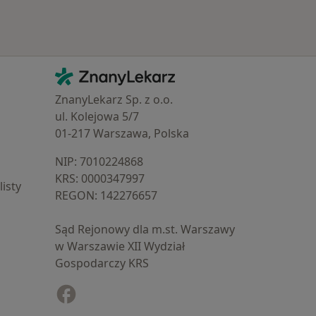
Kontakt
ZnanyLekarz - Strona główna
ZnanyLekarz Sp. z o.o.
ul. Kolejowa 5/7
01-217 Warszawa, Polska
NIP: ⁠7010224868
KRS: ⁠0000347997
isty
REGON: ⁠142276657
Sąd Rejonowy dla m.st. Warszawy
w Warszawie XII Wydział
Gospodarczy KRS
Facebook
otwiera się w nowej karcie