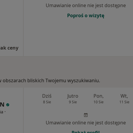
Umawianie online nie jest dostępne
Poproś o wizytę
rak ceny
e, w obszarach bliskich Twojemu wyszukiwaniu.
Dziś
Jutro
Pon,
Wt,
8 Sie
9 Sie
10 Sie
11 Sie
IN
·
ia
Umawianie online nie jest dostępne
Pokaż profil