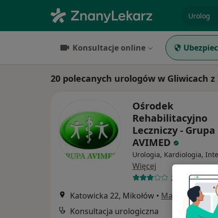
specjaliz
Konsultacje online
Ubezpiec
20 polecanych urologów w Gliwicach z
Ośrodek
Rehabilitacyjno
Leczniczy - Grupa
AVIMED
Urologia, Kardiologia, Int
Więcej
25 opinii
Katowicka 22, Mikołów
•
Mapa
Konsultacja urologiczna