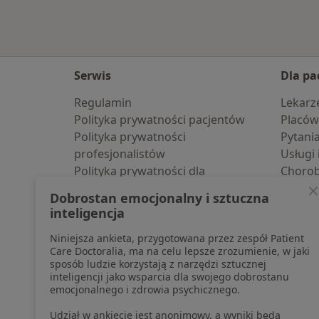
Serwis
Dla pa
Regulamin
Lekarz
Polityka prywatności pacjentów
Placów
Polityka prywatności
Pytani
profesjonalistów
Usługi 
Polityka prywatności dla
Choro
profesjonalistów, których dane
Pomoc
Dobrostan emocjonalny i sztuczna
pozyskaliśmy samodzielnie
Aplika
inteligencja
Polityka cookies
Blog d
Niniejsza ankieta, przygotowana przez zespół Patient
Jak działają wyniki wyszukiwania
Care Doctoralia, ma na celu lepsze zrozumienie, w jaki
Dostępność
sposób ludzie korzystają z narzędzi sztucznej
O nas
inteligencji jako wsparcia dla swojego dobrostanu
emocjonalnego i zdrowia psychicznego.
Praca
Rekrutujemy!
Partnerzy
Udział w ankiecie jest anonimowy, a wyniki będą