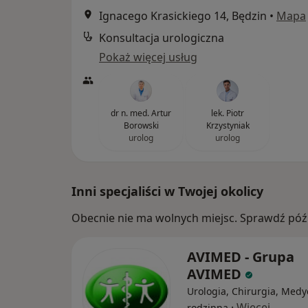
Ignacego Krasickiego 14, Będzin
•
Mapa
Konsultacja urologiczna
Pokaż więcej usług
dr n. med. Artur
lek. Piotr
Borowski
Krzystyniak
urolog
urolog
Inni specjaliści w Twojej okolicy
Obecnie nie ma wolnych miejsc. Sprawdź późn
AVIMED - Grupa
AVIMED
Urologia, Chirurgia, Med
·
Więcej
rodzinna