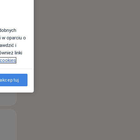
Śr,
Czw,
Pt,
odobnych
12 Sie
13 Sie
14 Sie
i w oparciu o
awdzić i
wnież linki
 cookies
akceptuj
Śr,
Czw,
Pt,
12 Sie
13 Sie
14 Sie