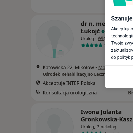
Szanuje
dr n. med. Krzysz
Akceptując
Łukojć
technologii
·
Więcej
Urolog
Twoje zwyc
36 opinii
zaktualizo
do polityk 
Katowicka 22, Mikołów
•
Mapa
Ośrodek Rehabilitacyjno Leczniczy - Grupa
Akceptuje INTER Polska
Konsultacja urologiczna
B
Iwona Jolanta
Gronkowska-Kas
Urolog, Ginekolog