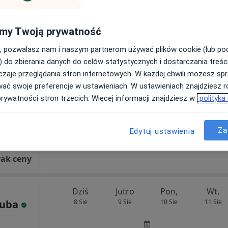
my Twoją prywatność
tof
Dziś
Jutro
Pon,
Wt,
, pozwalasz nam i naszym partnerom używać plików cookie (lub p
8 Sie
9 Sie
10 Sie
11 Sie
) do zbierania danych do celów statystycznych i dostarczania treśc
zaje przeglądania stron internetowych. W każdej chwili możesz spr
Umawianie online nie jest dostępne
wać swoje preferencje w ustawieniach. W ustawieniach znajdziesz ró
prywatności stron trzecich. Więcej informacji znajdziesz w
polityka
Poproś o wizytę
 AVIMED
Za
Edytuj ustawienia
rak ceny
Dziś
Jutro
Pon,
Wt,
zuba
8 Sie
9 Sie
10 Sie
11 Sie