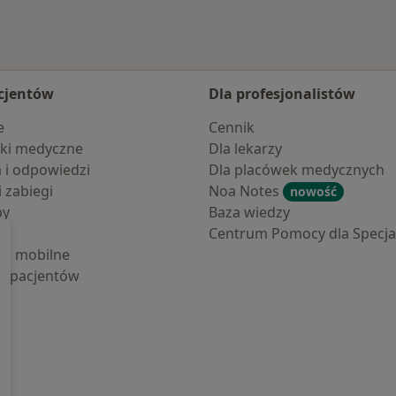
cjentów
Dla profesjonalistów
e
Cennik
ki medyczne
Dla lekarzy
a i odpowiedzi
Dla placówek medycznych
i zabiegi
Noa Notes
nowość
by
Baza wiedzy
Centrum Pomocy dla Specjal
cje mobilne
la pacjentów