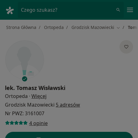
Me
Czego szukasz?
Strona Główna
Ortopeda
Grodzisk Mazowiecki
Toma
Zmień mia
lek.
Tomasz Wisławski
O specjalizacjach
Ortopeda
·
Więcej
Grodzisk Mazowiecki
5 adresów
Nr PWZ: 3161007
4 opinie