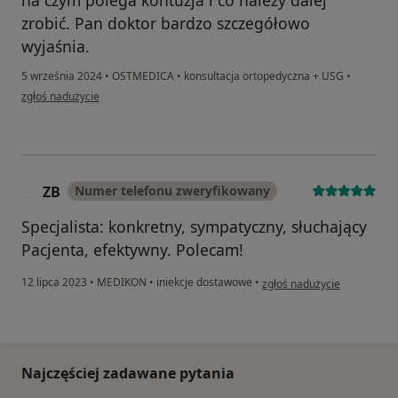
zrobić. Pan doktor bardzo szczegółowo
wyjaśnia.
5 września 2024
•
OSTMEDICA
•
konsultacja ortopedyczna + USG
•
w opinii użytkownika Sylwia
zgłoś nadużycie
ZB
Numer telefonu zweryfikowany
Z
Specjalista: konkretny, sympatyczny, słuchający
Pacjenta, efektywny. Polecam!
w opinii użytkownika ZB
12 lipca 2023
•
MEDIKON
•
iniekcje dostawowe
•
zgłoś nadużycie
Najczęściej zadawane pytania