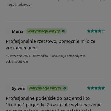
w opinii użytkownika JST
•
zgłoś nadużycie
Maria
Weryfikacja wizyty
M
Profesjonalnie rzeczowo, pomocnie miło ze
zrozumienuem
19 września 2024
•
Ostmedica
•
konsultacja ortopedyczna
•
w opinii użytkownika Maria
zgłoś nadużycie
Sylwia
Weryfikacja wizyty
S
Profesjonalne podejście do pacjentki i to
"trudnej" pacjentki. Zrozumiałe wytłumaczenie
na czym polega kontuzja i co należy dalej