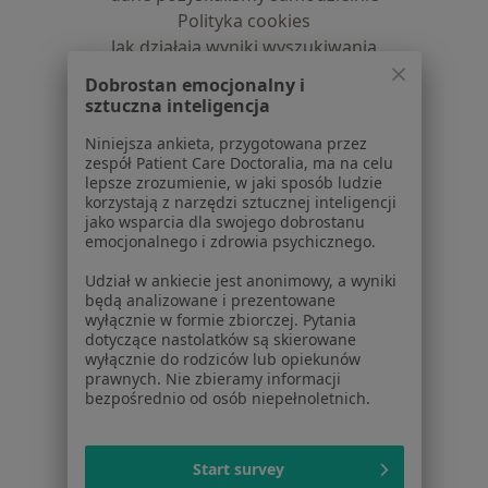
Polityka cookies
Jak działają wyniki wyszukiwania
Dostępność
Dobrostan emocjonalny i
O nas
sztuczna inteligencja
Praca
Rekrutujemy!
Niniejsza ankieta, przygotowana przez
Partnerzy
zespół Patient Care Doctoralia, ma na celu
Centrum prasowe
lepsze zrozumienie, w jaki sposób ludzie
Kontakt
korzystają z narzędzi sztucznej inteligencji
jako wsparcia dla swojego dobrostanu
emocjonalnego i zdrowia psychicznego.
Dla pacjentów
Udział w ankiecie jest anonimowy, a wyniki
Lekarze
będą analizowane i prezentowane
Placówki medyczne
wyłącznie w formie zbiorczej. Pytania
Pytania i odpowiedzi
dotyczące nastolatków są skierowane
wyłącznie do rodziców lub opiekunów
Usługi i zabiegi
prawnych. Nie zbieramy informacji
Choroby
bezpośrednio od osób niepełnoletnich.
Pomoc
Aplikacje mobilne
Blog dla pacjentów
Start survey