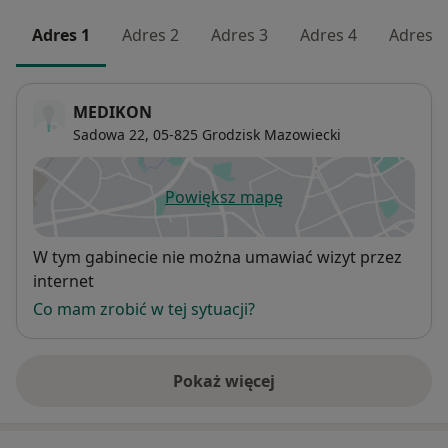
Adres 1
Adres 2
Adres 3
Adres 4
Adres 5
MEDIKON
Sadowa 22,
05-825
Grodzisk Mazowiecki
Powiększ mapę
otwiera się w nowej karcie
Dostępność
W tym gabinecie nie można umawiać wizyt przez
internet
Co mam zrobić w tej sytuacji?
Pokaż więcej
o adresie