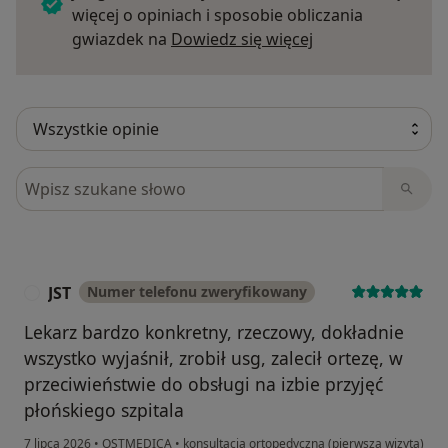
więcej o opiniach i sposobie obliczania
Dowiedz się więce
gwiazdek na
Dowiedz się więcej
Szukaj w opiniach
JST
Numer telefonu zweryfikowany
J
Lekarz bardzo konkretny, rzeczowy, dokładnie
wszystko wyjaśnił, zrobił usg, zalecił ortezę, w
przeciwieństwie do obsługi na izbie przyjęć
płońskiego szpitala
7 lipca 2026
•
OSTMEDICA
•
konsultacja ortopedyczna (pierwsza wizyta)