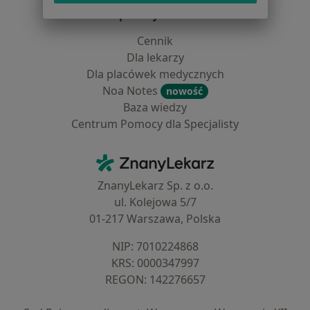
Dla profesjonalistów
Cennik
Dla lekarzy
Dla placówek medycznych
Noa Notes
nowość
Baza wiedzy
Centrum Pomocy dla Specjalisty
Kontakt
ZnanyLekarz - Strona główna
ZnanyLekarz Sp. z o.o.
ul. Kolejowa 5/7
01-217 Warszawa, Polska
NIP: ⁠7010224868
KRS: ⁠0000347997
REGON: ⁠142276657