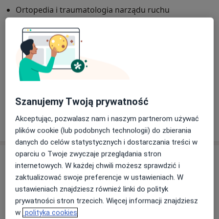
-Protezoplastyka pierwotna i rewizyjna stawu
Ortopedia i traumatologia narządu ruchu
biodrowego
-Protezoplastyka pierwotna i rewizyjna stawu
Główne obszary pomocy
kolanowego w tym protezoplastyka zawiasowa przy
Ból kolana
Złamania
Ból biodra
Ból barku
niestabilnościach więzadłowych
a11y_sr_more_diseases
Łokieć tenisisty
+5
-Artroskopia stawu kolanowego w tym rekonstrukcja
więzadeł krzyżowych przedniego i tylnego, oraz
Pacjenci których przyjmuję
więzadeł pobocznych, zabiegi szycia lub usunięcia
Dorośli (Tylko pod niektórymi adresami)
uszkodzonych łąkotek ( w zależności od wskazań
Szanujemy Twoją prywatność
medycznych)
-Artroskopia stawu barkowego w tym rekonstrukcja
Akceptując, pozwalasz nam i naszym partnerom używać
Pokaż więcej
o doświadczeniu
uszkodzonych ścięgien stożka rotatorów, leczenie
plików cookie (lub podobnych technologii) do zbierania
uszkodzeń obrąbka stawowego typu SLAP oraz
danych do celów statystycznych i dostarczania treści w
zapalenia ścięgna głowy długiej mięśnia dwugłowego
oparciu o Twoje zwyczaje przeglądania stron
Usługi i ceny
ramienia
internetowych. W każdej chwili możesz sprawdzić i
-Operacyjne leczenie niestabilności stawu ramiennego
Konsultacja ortopedyczna
zaktualizować swoje preferencje w ustawieniach. W
Od 2 zł
Szczegóły
– artroskopowa rekonstrukcja obrąbka stawowego
ustawieniach znajdziesz również linki do polityk
lub zabiegi kostne (typu Latarjet)
prywatności stron trzecich. Więcej informacji znajdziesz
-Korekcja wad nabytych przodostopia (paluch koślawy,
w
polityka cookies
Konsultacja ortopedyczna (kolejna wizyta)