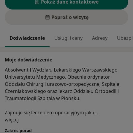
Pokaż dane kontaktowe
Poproś o wizytę
Doświadczenie
Usługi i ceny
Adresy
Ubezpi
Moje doświadczenie
Absolwent I Wydziału Lekarskiego Warszawskiego
Uniwersytetu Medycznego. Obecnie ordynator
Oddziału Chirurgii urazowo-ortopedycznej Szpitala
Czerniakowskiego oraz lekarz Oddziału Ortopedii i
Traumatologii Szpitala w Płońsku.
Zajmuje się leczeniem operacyjnym jak i
O mnie
zachowawczym schorzeń narządu ruchu:
więcej
Zakres porad