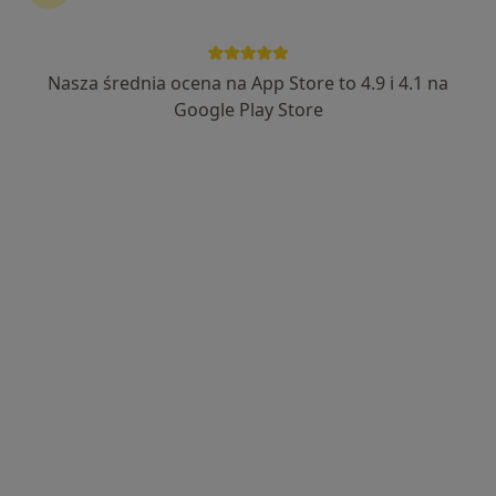
dr n. med. Andrzej Kierstan
·
Więcej
Urolog
Nasza średnia ocena na App Store to 4.9 i 4.1 na
45 opinii
Google Play Store
Adres
Online
Joanny Żubr 30, Wieluń
•
Mapa
MEDIHAD Przychodnia Lekarzy Specjalistów i Rehabilitacja
Konsultacja urologiczna
Brak ceny
Specjalista nie oferuje umawiania online pod tym adresem.
Poproś o wizytę