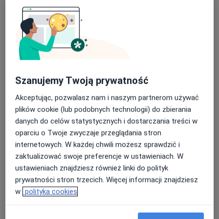
dr hab. n. med. Tomasz Gołąbek
·
Więcej
Urolog
183 opinie
Adres
Online
Szanujemy Twoją prywatność
ul. Mokra 7, Wieluń
•
Mapa
Akceptując, pozwalasz nam i naszym partnerom używać
MEDIQUS Centrum Urologiczno-Diabetologiczno-Endokrynologiczne
plików cookie (lub podobnych technologii) do zbierania
Konsultacja urologiczna
Brak ceny
danych do celów statystycznych i dostarczania treści w
oparciu o Twoje zwyczaje przeglądania stron
Specjalista nie oferuje umawiania online pod tym adresem.
internetowych. W każdej chwili możesz sprawdzić i
zaktualizować swoje preferencje w ustawieniach. W
Poproś o wizytę
ustawieniach znajdziesz również linki do polityk
prywatności stron trzecich. Więcej informacji znajdziesz
w
polityka cookies
Dostępni specjaliści
Specjaliści znajdują się poza Wieluń, łódzkie, w