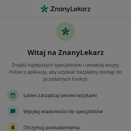
Me
Urolog • Wieluń, łódzkie
Filtry
Ubezpieczenie
Mapa
Polecani urolodzy w Wieluniu
Witaj na ZnanyLekarz
Jak działają wyniki wyszukiwania
Znajdź najlepszych specjalistów i umawiaj wizyty.
Pobierz aplikację, aby uzyskać bezpłatny dostęp do
Wybierz swoje ubezpieczenie
przydatnych funkcji:
Łatwo zarządzaj swoimi wizytami
Wysyłaj wiadomości do specjalistów
Otrzymuj powiadomienia