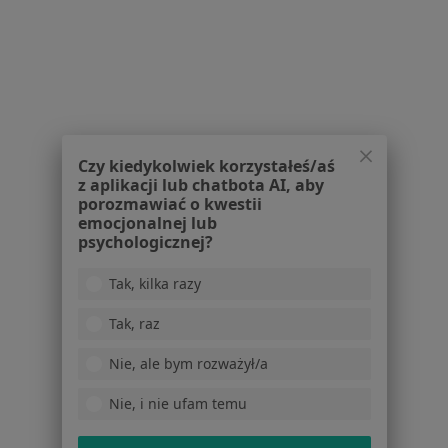
Choroby ginekologiczne Wieluń
Menopauza Wieluń
Więcej (5)
Więcej w kategorii: Najczęstsze schorzenia
Czy kiedykolwiek korzystałeś/aś
Strona Główna
Urolog
Wieluń
Zmień miasto
z aplikacji lub chatbota AI, aby
porozmawiać o kwestii
emocjonalnej lub
psychologicznej?
Tak, kilka razy
Serwis
Tak, raz
Regulamin
Nie, ale bym rozważył/a
Polityka prywatności pacjentów
Nie, i nie ufam temu
Polityka prywatności profesjonalistów
Polityka prywatności dla profesjonalistów, których