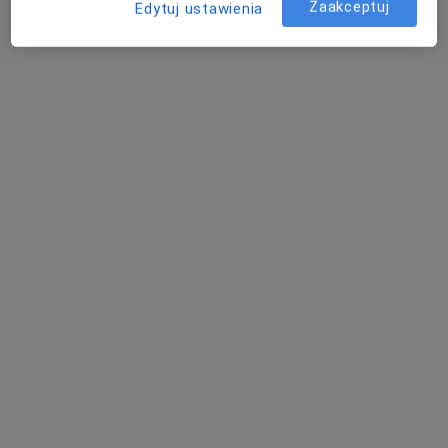
Zaakceptuj
Edytuj ustawienia
obszarach bliskich Twojemu wyszukiwaniu.
lek. Dariusz Hajdenrajch
·
Więcej
Urolog, Chirurg
255 opinii
Kilińskiego 72/74, Częstochowa
•
Mapa
Specjalistyczny Gabinet Urologiczny, Kilińskiego 72/74 Częstochowa
Konsultacja urologiczna
250 zł
Specjalista nie oferuje umawiania online pod tym adresem.
Poproś o wizytę