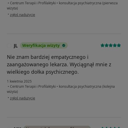
•
Centrum Terapii i Profilaktyki
•
konsultacja psychiatryczna (pierwsza
wizyta)
w opinii użytkownika K.D
•
zgłoś nadużycie
JL
Weryfikacja wizyty
J
Nie znam bardziej empatycznego i
zaangażowanego lekarza. Wyciągnął mnie z
wielkiego dołka psychicznego.
1 kwietnia 2025
•
Centrum Terapii i Profilaktyki
•
konsultacja psychiatryczna (kolejna
wizyta)
w opinii użytkownika JL
•
zgłoś nadużycie