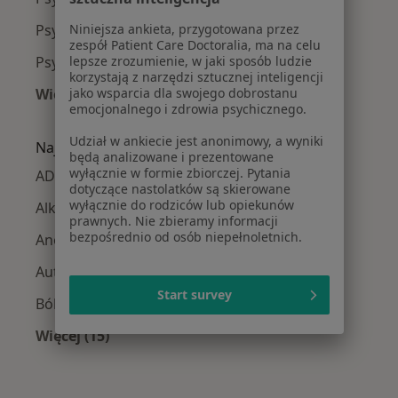
Psychiatrzy w Zabrzu
Niniejsza ankieta, przygotowana przez
zespół Patient Care Doctoralia, ma na celu
Psychiatrzy w Rybniku
lepsze zrozumienie, w jaki sposób ludzie
korzystają z narzędzi sztucznej inteligencji
Więcej (14)
jako wsparcia dla swojego dobrostanu
emocjonalnego i zdrowia psychicznego.
Więcej w kategorii: W pobliżu Strzelec Opolski
Udział w ankiecie jest anonimowy, a wyniki
Najczęście leczone choroby
będą analizowane i prezentowane
wyłącznie w formie zbiorczej. Pytania
ADHD w Strzelcach Opolskich
dotyczące nastolatków są skierowane
wyłącznie do rodziców lub opiekunów
Alkoholizm w Strzelcach Opolskich
prawnych. Nie zbieramy informacji
bezpośrednio od osób niepełnoletnich.
Anoreksja w Strzelcach Opolskich
Autyzm w Strzelcach Opolskich
Start survey
Ból emocjonalny w Strzelcach Opolskich
Więcej (15)
Więcej w kategorii: Najczęście leczone chorob