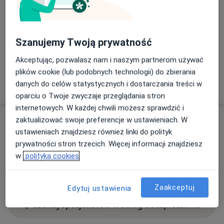
Dostępność
W tym gabinecie nie można umawiać wizyt przez
internet
Szanujemy Twoją prywatność
Co mam zrobić w tej sytuacji?
Akceptując, pozwalasz nam i naszym partnerom używać
plików cookie (lub podobnych technologii) do zbierania
Pokaż więcej
danych do celów statystycznych i dostarczania treści w
o adresie
oparciu o Twoje zwyczaje przeglądania stron
internetowych. W każdej chwili możesz sprawdzić i
Ubezpieczenia - brak akceptowanych
zaktualizować swoje preferencje w ustawieniach. W
ustawieniach znajdziesz również linki do polityk
Ten specjalista przyjmuje wyłącznie pacjentów
prywatności stron trzecich. Więcej informacji znajdziesz
prywatnych. Możesz opłacić wizytę samodzielnie lub
w
polityka cookies
znaleźć innego specjalistę, który akceptuje Twoje
ubezpieczenie.
Zaakceptuj
Edytuj ustawienia
Szukaj specjalistów według ubezpieczenia