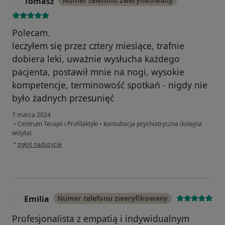
Tomasz
Numer telefonu zweryfikowany
T
Polecam.
leczyłem się przez cztery miesiące, trafnie
dobiera leki, uważnie wysłucha każdego
pacjenta, postawił mnie na nogi, wysokie
kompetencje, terminowość spotkań - nigdy nie
było żadnych przesunięć
7 marca 2024
•
Centrum Terapii i Profilaktyki
•
konsultacja psychiatryczna (kolejna
wizyta)
w opinii użytkownika Tomasz
•
zgłoś nadużycie
Emilia
Numer telefonu zweryfikowany
E
Profesjonalista z empatią i indywidualnym