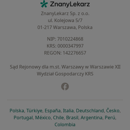
ZnanyLekarz - Strona główna
ZnanyLekarz Sp. z o.o.
ul. Kolejowa 5/7
01-217 Warszawa, Polska
NIP: ⁠7010224868
KRS: ⁠0000347997
REGON: ⁠142276657
Sąd Rejonowy dla m.st. Warszawy w Warszawie XII
Wydział Gospodarczy KRS
Facebook
otwiera się w nowej karcie
otwiera się w nowej karcie
otwiera się w nowej karcie
otwiera się w nowej karcie
otwiera się w nowej karci
otwiera się
otwi
Polska
,
Türkiye
,
España
,
Italia
,
Deutschland
,
Česko
,
otwiera się w nowej karcie
otwiera się w nowej karcie
otwiera się w nowej karcie
otwiera się w nowej kar
otwiera się 
otwier
Portugal
,
México
,
Chile
,
Brasil
,
Argentina
,
Perú
,
otwiera się w nowej karc
Colombia