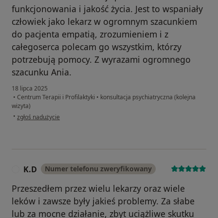
funkcjonowania i jakość życia. Jest to wspaniały
człowiek jako lekarz w ogromnym szacunkiem
do pacjenta empatią, zrozumieniem i z
całegoserca polecam go wszystkim, którzy
potrzebują pomocy. Z wyrazami ogromnego
szacunku Ania.
18 lipca 2025
•
Centrum Terapii i Profilaktyki
•
konsultacja psychiatryczna (kolejna
wizyta)
w opinii użytkownika Anna
•
zgłoś nadużycie
K.D
Numer telefonu zweryfikowany
K
Przeszedłem przez wielu lekarzy oraz wiele
leków i zawsze były jakieś problemy. Za słabe
lub za mocne działanie, zbyt uciążliwe skutku