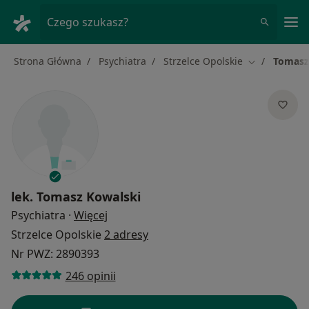
Me
Czego szukasz?
Strona Główna
Psychiatra
Strzelce Opolskie
Tomasz
Zmień miast
lek.
Tomasz Kowalski
O specjalizacjach
Psychiatra
·
Więcej
Strzelce Opolskie
2 adresy
Nr PWZ: 2890393
246 opinii