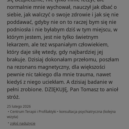
normalnie mnie wychował, nauczył jak dbać o
siebie, jak walczyć o swoje zdrowie i jak się nie
poddawać, gdyby nie on to raczej bym się nie
podniosła i nie byłabym dziś w tym miejscu, w
którym jestem, jest nie tylko świetnym
lekarzem, ale też wspaniałym człowiekiem,
który daje siłę wtedy, gdy najbardziej jej
brakuje. Dzisiaj dokonałam przełomu, poszłam
na rezonans magnetyczny, dla większości
pewnie nic takiego dla mnie trauma, nawet
kiedyś z niego uciekłam. A dzisiaj badanie w
pełni zrobione. DZIĘKUJĘ, Pan Tomasz to anioł
stróż.
25 lutego 2026
•
Centrum Terapii i Profilaktyki
•
konsultacja psychiatryczna (kolejna
wizyta)
w opinii użytkownika Konto zostało usunięte
•
zgłoś nadużycie