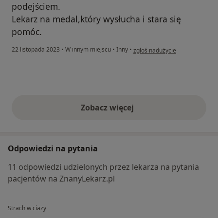
podejściem.
Lekarz na medal,który wysłucha i stara się
pomóc.
w opinii użytkownika Emilia
22 listopada 2023
•
W innym miejscu
•
Inny
•
zgłoś nadużycie
Zobacz więcej
opinie powyżej
Odpowiedzi na pytania
11 odpowiedzi udzielonych przez lekarza na pytania
pacjentów na ZnanyLekarz.pl
Strach w ciazy