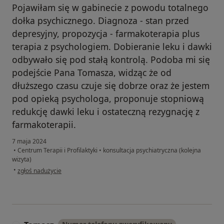
Pojawiłam się w gabinecie z powodu totalnego
dołka psychicznego. Diagnoza - stan przed
depresyjny, propozycja - farmakoterapia plus
terapia z psychologiem. Dobieranie leku i dawki
odbywało się pod stałą kontrolą. Podoba mi się
podejście Pana Tomasza, widząc że od
dłuższego czasu czuje się dobrze oraz że jestem
pod opieką psychologa, proponuje stopniową
redukcję dawki leku i ostateczną rezygnację z
farmakoterapii.
7 maja 2024
•
Centrum Terapii i Profilaktyki
•
konsultacja psychiatryczna (kolejna
wizyta)
w opinii użytkownika Małgorzata
•
zgłoś nadużycie