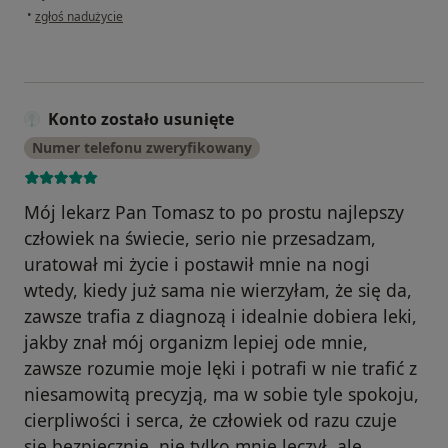
w opinii użytkownika Beti
•
zgłoś nadużycie
Konto zostało usunięte
Numer telefonu zweryfikowany
Mój lekarz Pan Tomasz to po prostu najlepszy
człowiek na świecie, serio nie przesadzam,
uratował mi życie i postawił mnie na nogi
wtedy, kiedy już sama nie wierzyłam, że się da,
zawsze trafia z diagnozą i idealnie dobiera leki,
jakby znał mój organizm lepiej ode mnie,
zawsze rozumie moje lęki i potrafi w nie trafić z
niesamowitą precyzją, ma w sobie tyle spokoju,
cierpliwości i serca, że człowiek od razu czuje
się bezpiecznie, nie tylko mnie leczył, ale