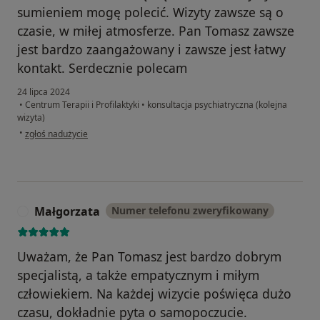
sumieniem mogę polecić. Wizyty zawsze są o
czasie, w miłej atmosferze. Pan Tomasz zawsze
jest bardzo zaangażowany i zawsze jest łatwy
kontakt. Serdecznie polecam
24 lipca 2024
•
Centrum Terapii i Profilaktyki
•
konsultacja psychiatryczna (kolejna
wizyta)
w opinii użytkownika P.
•
zgłoś nadużycie
Małgorzata
Numer telefonu zweryfikowany
M
Uważam, że Pan Tomasz jest bardzo dobrym
specjalistą, a także empatycznym i miłym
człowiekiem. Na każdej wizycie poświęca dużo
czasu, dokładnie pyta o samopoczucie.