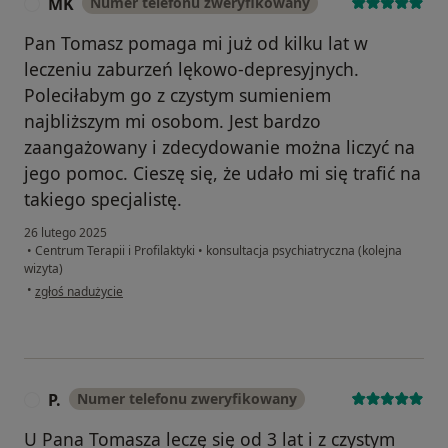
MK
Numer telefonu zweryfikowany
M
Pan Tomasz pomaga mi już od kilku lat w
leczeniu zaburzeń lękowo-depresyjnych.
Poleciłabym go z czystym sumieniem
najbliższym mi osobom. Jest bardzo
zaangażowany i zdecydowanie można liczyć na
jego pomoc. Cieszę się, że udało mi się trafić na
takiego specjalistę.
26 lutego 2025
•
Centrum Terapii i Profilaktyki
•
konsultacja psychiatryczna (kolejna
wizyta)
w opinii użytkownika MK
•
zgłoś nadużycie
P.
Numer telefonu zweryfikowany
P
U Pana Tomasza leczę się od 3 lat i z czystym