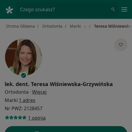
Me
Czego szukasz?
Strona Główna
Ortodonta
Marki
Teresa Wiśniewsk
Zmień miasto
lek. dent.
Teresa Wiśniewska-Grzywińska
O specjalizacjach
Ortodonta
·
Więcej
Marki
1 adres
Nr PWZ: 2128457
1 opinia