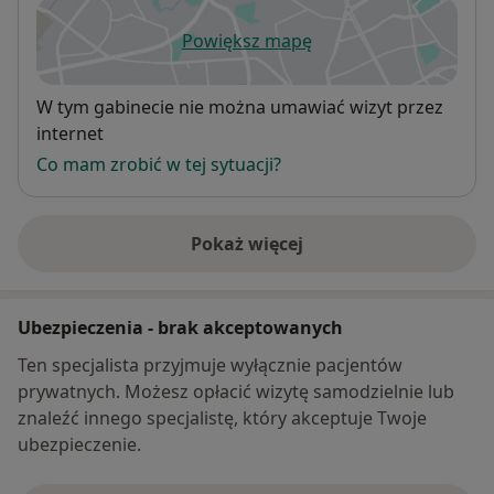
Powiększ mapę
otwiera się w nowej karcie
Dostępność
W tym gabinecie nie można umawiać wizyt przez
internet
Co mam zrobić w tej sytuacji?
Pokaż więcej
o adresie
Ubezpieczenia - brak akceptowanych
Ten specjalista przyjmuje wyłącznie pacjentów
prywatnych. Możesz opłacić wizytę samodzielnie lub
znaleźć innego specjalistę, który akceptuje Twoje
ubezpieczenie.