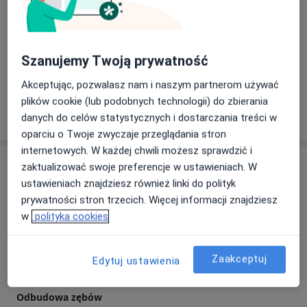
a11y_sr_more_diseases
Brak zębów
Afta
+18
Pacjenci których przyjmuję
Dorośli
Szanujemy Twoją prywatność
Dzieci
Akceptując, pozwalasz nam i naszym partnerom używać
plików cookie (lub podobnych technologii) do zbierania
Pokaż więcej
danych do celów statystycznych i dostarczania treści w
o doświadczeniu
oparciu o Twoje zwyczaje przeglądania stron
internetowych. W każdej chwili możesz sprawdzić i
Usługi i ceny
zaktualizować swoje preferencje w ustawieniach. W
ustawieniach znajdziesz również linki do polityk
Konsultacja ortodontyczna
prywatności stron trzecich. Więcej informacji znajdziesz
Szczegóły
w
polityka cookies
Rentgen zębów
Zaakceptuj
Szczegóły
Edytuj ustawienia
Odbudowa zębów