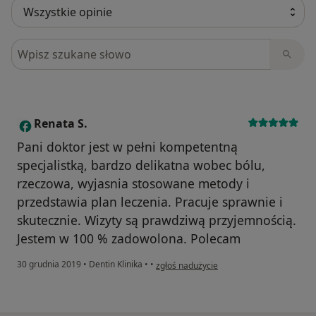
Szukaj w opiniach
Renata S.
R
Pani doktor jest w pełni kompetentną
specjalistką, bardzo delikatna wobec bólu,
rzeczowa, wyjasnia stosowane metody i
przedstawia plan leczenia. Pracuje sprawnie i
skutecznie. Wizyty są prawdziwą przyjemnością.
Jestem w 100 % zadowolona. Polecam
w opinii użytkownika Renata S.
30 grudnia 2019
•
Dentin Klinika
•
•
zgłoś nadużycie