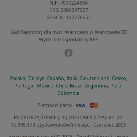
NIP: ⁠7010224868
KRS: ⁠0000347997
REGON: ⁠142276657
Sąd Rejonowy dla m.st. Warszawy w Warszawie XII
Wydział Gospodarczy KRS
Facebook
otwiera się w nowej karcie
otwiera się w nowej karcie
otwiera się w nowej karcie
otwiera się w nowej karcie
otwiera się w nowej karci
otwiera się
otwi
Polska
,
Türkiye
,
España
,
Italia
,
Deutschland
,
Česko
,
otwiera się w nowej karcie
otwiera się w nowej karcie
otwiera się w nowej karcie
otwiera się w nowej kar
otwiera się 
otwier
Portugal
,
México
,
Chile
,
Brasil
,
Argentina
,
Perú
,
otwiera się w nowej karc
Colombia
Płatności kartą
ROZPORZĄDZENIE (UE) 2022/2065 (DSA) art. 24:
15.395.179 użytkowników/miesiąc - Czerwiec 2026