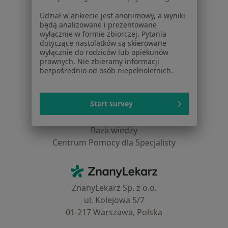
Choroby
Udział w ankiecie jest anonimowy, a wyniki
Pomoc
będą analizowane i prezentowane
Aplikacje mobilne
wyłącznie w formie zbiorczej. Pytania
Blog dla pacjentów
dotyczące nastolatków są skierowane
wyłącznie do rodziców lub opiekunów
prawnych. Nie zbieramy informacji
Dla profesjonalistów
bezpośrednio od osób niepełnoletnich.
Cennik
Dla lekarzy
Start survey
Dla placówek medycznych
Noa Notes
nowość
Baza wiedzy
Centrum Pomocy dla Specjalisty
Kontakt
ZnanyLekarz - Strona główna
ZnanyLekarz Sp. z o.o.
ul. Kolejowa 5/7
01-217 Warszawa, Polska