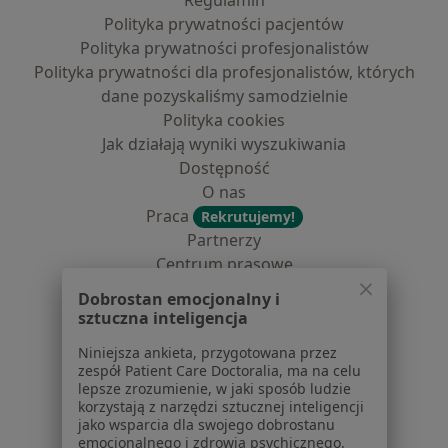
Regulamin
Polityka prywatności pacjentów
Polityka prywatności profesjonalistów
Polityka prywatności dla profesjonalistów, których
dane pozyskaliśmy samodzielnie
Polityka cookies
Jak działają wyniki wyszukiwania
Dostępność
O nas
Praca
Rekrutujemy!
Partnerzy
Centrum prasowe
Kontakt
Dobrostan emocjonalny i
sztuczna inteligencja
Dla pacjentów
Niniejsza ankieta, przygotowana przez
Lekarze
zespół Patient Care Doctoralia, ma na celu
Placówki medyczne
lepsze zrozumienie, w jaki sposób ludzie
korzystają z narzędzi sztucznej inteligencji
Pytania i odpowiedzi
jako wsparcia dla swojego dobrostanu
Usługi i zabiegi
emocjonalnego i zdrowia psychicznego.