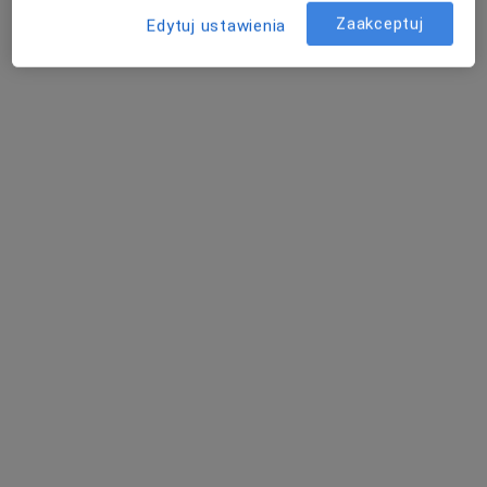
Bezpieczne płatności
Zaakceptuj
Edytuj ustawienia
Metafory Centrum Psychoterapii
Uzależnień i Współuzależnień
·
Więcej
Terapia zajęciowa, Psychiatria, Psychologia
3 opinie
Wilcza 35/41, Warszawa
•
Mapa
Brak dostępnych specjalistów z wolnymi terminami w tym centrum medycznym.
Pokaż profil
Gabinet Promyk