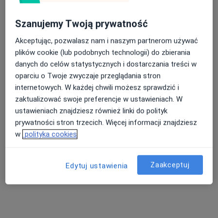
Forteczna 12A, Kraków
•
Mapa
Dzienny Oddział Psychiatryczny
Szanujemy Twoją prywatność
Specjalista nie oferuje umawiania online pod tym adresem.
Nasza średnia ocena na App Store to 4.9 i 4.1 na
Akceptując, pozwalasz nam i naszym partnerom używać
Google Play Store
Poproś o wizytę
plików cookie (lub podobnych technologii) do zbierania
danych do celów statystycznych i dostarczania treści w
oparciu o Twoje zwyczaje przeglądania stron
internetowych. W każdej chwili możesz sprawdzić i
zaktualizować swoje preferencje w ustawieniach. W
ustawieniach znajdziesz również linki do polityk
prywatności stron trzecich. Więcej informacji znajdziesz
w
polityka cookies
mgr Sylwia Guzdek
Zaakceptuj
Edytuj ustawienia
Terapeutka zajęciowa
Żywiecka 16, Kraków
•
Mapa
Centrum Terapeutyczne Seniora Good Life