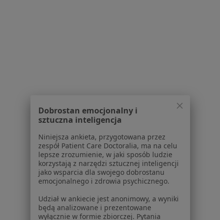
Dla profesjonalistów
Cennik
Dla lekarzy
Dla placówek medycznych
Noa Notes
nowość
Baza wiedzy
Centrum Pomocy dla Specjalisty
Kontakt
ZnanyLekarz - Strona główna
Dobrostan emocjonalny i
sztuczna inteligencja
ZnanyLekarz Sp. z o.o.
ul. Kolejowa 5/7
Niniejsza ankieta, przygotowana przez
zespół Patient Care Doctoralia, ma na celu
01-217 Warszawa, Polska
lepsze zrozumienie, w jaki sposób ludzie
korzystają z narzędzi sztucznej inteligencji
NIP: ⁠7010224868
jako wsparcia dla swojego dobrostanu
KRS: ⁠0000347997
emocjonalnego i zdrowia psychicznego.
REGON: ⁠142276657
Udział w ankiecie jest anonimowy, a wyniki
będą analizowane i prezentowane
Sąd Rejonowy dla m.st. Warszawy w Warszawie XII
wyłącznie w formie zbiorczej. Pytania