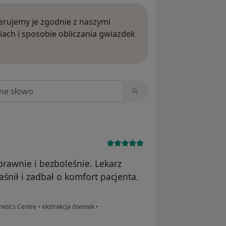
rujemy je zgodnie z naszymi
iach i sposobie obliczania gwiazdek
ięcej o opiniach
niach
rawnie i bezboleśnie. Lekarz
śnił i zadbał o komfort pacjenta.
etics Centre
•
ekstrakcja ósemek
•