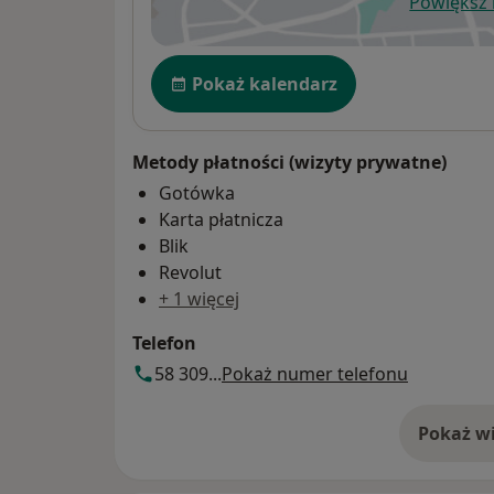
Powiększ
ot
Dostępność
Pokaż kalendarz
Metody płatności (wizyty prywatne)
Gotówka
Karta płatnicza
Blik
Revolut
+ 1 więcej
Telefon
58 309...
Pokaż numer telefonu
Pokaż wi
o 