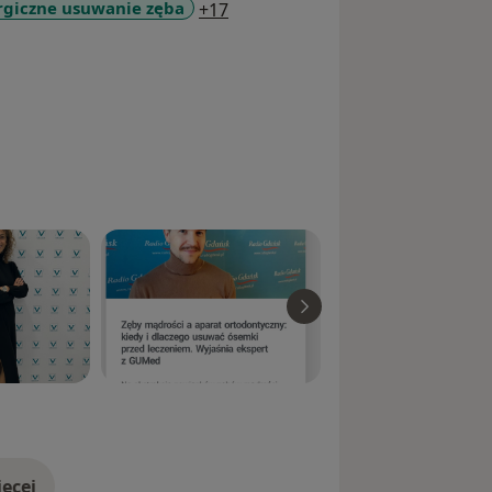
a11y_sr_more_diseases
rgiczne usuwanie zęba
+17
ęcej