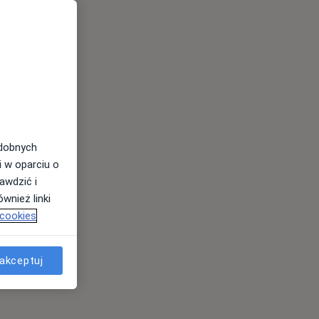
odobnych
i w oparciu o
awdzić i
wnież linki
 cookies
akceptuj