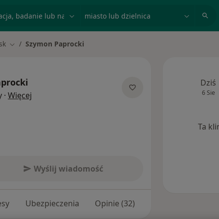
acja, badanie lub nazwisko
miasto lub dzielnica
sk
Szymon Paprocki
Zmień miasto
procki
Dziś
6 Sie
O specjalizacjach
y
·
Więcej
Ta kl
Wyślij wiadomość
esy
Ubezpieczenia
Opinie (32)