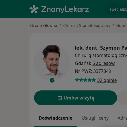
specjaliz
Strona Główna
Chirurg Stomatologiczny
Gdań
lek. dent.
Szymon Pa
Chirurg stomatologiczn
Gdańsk
6 adresów
Nr PWZ: 3377349
32 opinie
Umów wizytę
Doświadczenie
Usługi i ceny
Adr