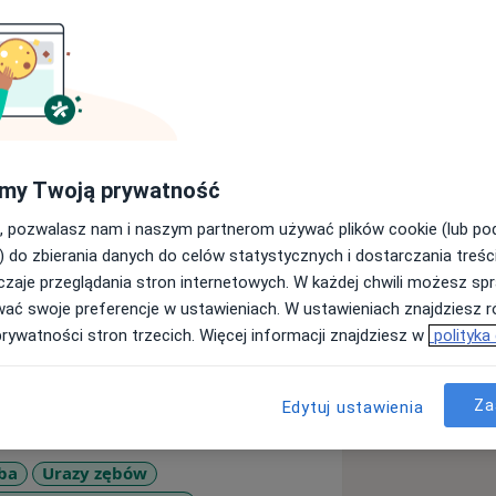
ego im. Piastów Śląskich we
urgii stomatologicznej w
m GUMed uzyskując drugi najwyższy
my Twoją prywatność
ego Egzaminu Specjalizacyjnego.
, pozwalasz nam i naszym partnerom używać plików cookie (lub p
ie chirurgii jamy ustnej i
) do zbierania danych do celów statystycznych i dostarczania treśc
jnych i mało inwazyjnych metod
zaje przeglądania stron internetowych. W każdej chwili możesz spr
holistyczne podejście zapewnia
wać swoje preferencje w ustawieniach. W ustawieniach znajdziesz ró
enie. Nieustannie rozwijam swoje
prywatności stron trzecich. Więcej informacji znajdziesz w
polityka
kursach i szkoleniach. Jestem
 Stomatologicznej i Szczękowo-
akładzie Chirurgii Stomatologicznej
Za
Edytuj ustawienia
ba
Urazy zębów