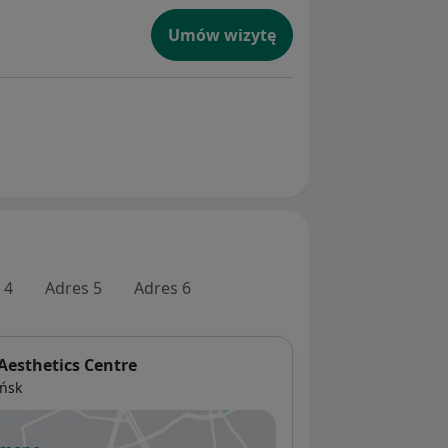
Umów wizytę
 4
Adres 5
Adres 6
esthetics Centre
ńsk