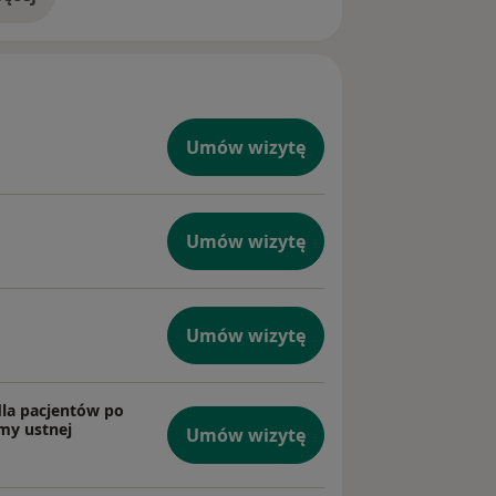
doświadczeniu
Umów wizytę
Umów wizytę
Umów wizytę
dla pacjentów po
my ustnej
Umów wizytę