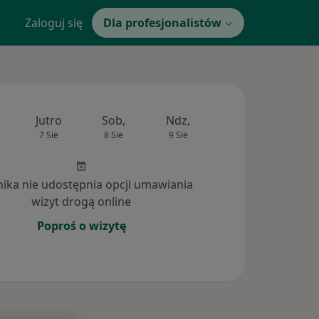
Zaloguj się
Dla profesjonalistów
Jutro
Sob,
Ndz,
Pon,
Wt,
7 Sie
8 Sie
9 Sie
10 Sie
11 Si
inika nie udostępnia opcji umawiania
wizyt drogą online
Poproś o wizytę