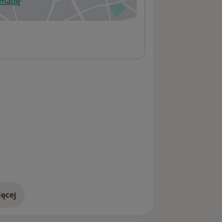
 mapę
wiera się w nowej karcie
ęcej
adresie