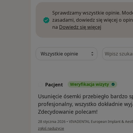
Sprawdzamy wszystkie opinie. Mode
zasadami, dowiedz się więcej o opin
Dowiedz się w
na
Dowiedz się więcej
Szukaj w opi
Pacjent
Weryfikacja wizyty
P
Usunięcie ósemki przebiegło bardzo sp
profesjonalny, wszystko dokładnie wyja
Zdecydowanie polecam!
28 stycznia 2026
•
VIVADENTAL European Implant & Aesth
w opinii użytkownika Pacjent
zgłoś nadużycie