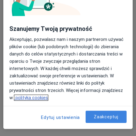
Szanujemy Twoją prywatność
dr n. med. Marek Markiewicz
Akceptując, pozwalasz nam i naszym partnerom używać
Chirurg stomatologiczny, Stomatolog, Protetyk
plików cookie (lub podobnych technologii) do zbierania
·
Więcej
stomatologiczny
danych do celów statystycznych i dostarczania treści w
127 opinii
oparciu o Twoje zwyczaje przeglądania stron
internetowych. W każdej chwili możesz sprawdzić i
Karola Szymanowskiego 2 biurowiec Vigo - parter, Gdańsk
•
Mapa
zaktualizować swoje preferencje w ustawieniach. W
Markiewicz Clinic
ustawieniach znajdziesz również linki do polityk
Chirurgia stomatologiczna
od 650 zł
prywatności stron trzecich. Więcej informacji znajdziesz
Specjalista nie oferuje umawiania online pod tym adresem.
w
polityka cookies
Poproś o wizytę
Zaakceptuj
Edytuj ustawienia