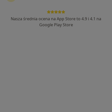
lek. dent. Bartosz Olszlegier
Chirurg stomatologiczny, Stomatolog, Protetyk
Nasza średnia ocena na App Store to 4.9 i 4.1 na
·
Więcej
stomatologiczny
Google Play Store
282 opinie
Józefa Wassowskiego 2, 2 piętro, Gdańsk
•
Mapa
OWS Stomatologia
Chirurgia stomatologiczna
od 300 zł
Specjalista nie oferuje umawiania online pod tym adresem.
Poproś o wizytę