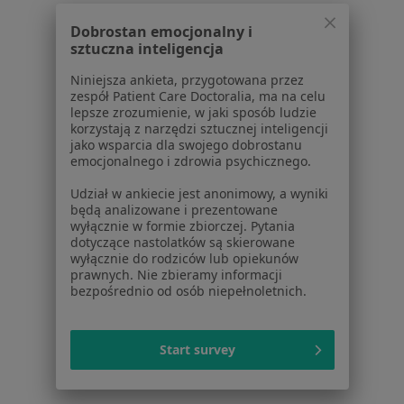
Chirurgia stomatologiczna
od 500 zł
Specjalista nie oferuje umawiania online pod tym adresem.
Dobrostan emocjonalny i
sztuczna inteligencja
Poproś o wizytę
Niniejsza ankieta, przygotowana przez
zespół Patient Care Doctoralia, ma na celu
lepsze zrozumienie, w jaki sposób ludzie
korzystają z narzędzi sztucznej inteligencji
1
2
3
4
5
jako wsparcia dla swojego dobrostanu
emocjonalnego i zdrowia psychicznego.
Powiązane wyszukiwania
Udział w ankiecie jest anonimowy, a wyniki
będą analizowane i prezentowane
Inne dzielnice w Gdańsku
wyłącznie w formie zbiorczej. Pytania
dotyczące nastolatków są skierowane
Chirurdzy stomatologiczni Oliwa
wyłącznie do rodziców lub opiekunów
prawnych. Nie zbieramy informacji
Chirurdzy stomatologiczni Aniołki
bezpośrednio od osób niepełnoletnich.
Chirurdzy stomatologiczni Osowa
Chirurdzy stomatologiczni Żabianka
Start survey