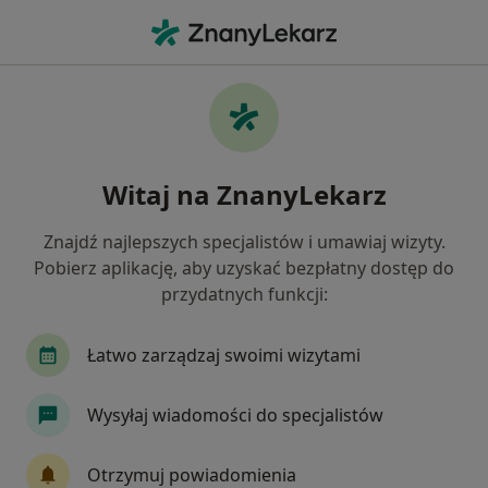
Me
Chirurg Stomatologiczny • Brętowo, Gdańsk, pomorskie
Filtry
Ubezpieczenie
Mapa
Chirurdzy stomatologiczni Gdańsk Brętowo
Witaj na ZnanyLekarz
Jak działają wyniki wyszukiwania
Znajdź najlepszych specjalistów i umawiaj wizyty.
Pobierz aplikację, aby uzyskać bezpłatny dostęp do
Wybierz swoje ubezpieczenie
przydatnych funkcji:
Łatwo zarządzaj swoimi wizytami
Wysyłaj wiadomości do specjalistów
Otrzymuj powiadomienia