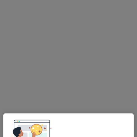
lek. dent. Aleksander Winkel
Chirurg stomatologiczny, Stomatolog, Protetyk
·
Więcej
stomatologiczny
218 opinii
Adres 1
Adres 2
Józefa Wassowskiego 2, 2 piętro, Gdańsk
•
Mapa
OWS Stomatologia
Chirurgia stomatologiczna
od 300 zł
Specjalista nie oferuje umawiania online pod tym adresem.
Poproś o wizytę