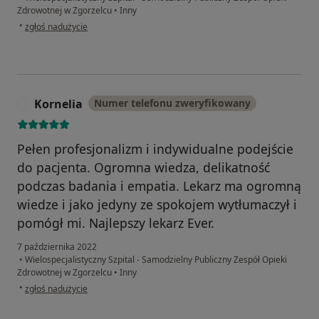
Zdrowotnej w Zgorzelcu
•
Inny
w opinii użytkownika Pacjent
•
zgłoś nadużycie
Kornelia
Numer telefonu zweryfikowany
K
Pełen profesjonalizm i indywidualne podejście
do pacjenta. Ogromna wiedza, delikatność
podczas badania i empatia. Lekarz ma ogromną
wiedze i jako jedyny ze spokojem wytłumaczył i
pomógł mi. Najlepszy lekarz Ever.
7 października 2022
•
Wielospecjalistyczny Szpital - Samodzielny Publiczny Zespół Opieki
Zdrowotnej w Zgorzelcu
•
Inny
w opinii użytkownika Kornelia
•
zgłoś nadużycie