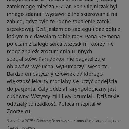
zatok mogę mieć za 6-7 lat. Pan Olejniczak był
innego zdania i wystawił pilne skierowanie na
zabieg, gdyż było to ropne zapalenie zatoki
szczękowej. Dziś jestem po zabiegu i bez bólu z
którym nie dawałam sobie rady. Pana Szymona
polecam z całego serca wszystkim, którzy nie
mogą znaleźć zrozumienia u innych
specjalistów. Pan doktor nie bagatelizuje
objawów, wysłucha, wytłumaczy i wesprze.
Bardzo empatyczny człowiek od którego
większość lekarzy mogłaby się uczyć podejścia
do pacjenta. Cały oddział laryngologiczny jest
cudowny. Wszyscy mili i wyrozumiali. Dziś takie
oddziały to rzadkość. Polecam szpital w
Zgorzelcu.
6 września 2025
•
Gabinety Brzechwy s.c.
•
konsultacja laryngologiczna
w opinii użytkownika Elżbieta
•
zgłoś nadużycie