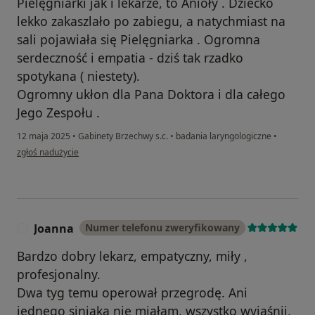
Pielęgniarki jak i lekarze, to Anioły . Dziecko
lekko zakaszlało po zabiegu, a natychmiast na
sali pojawiała się Pielęgniarka . Ogromna
serdeczność i empatia - dziś tak rzadko
spotykana ( niestety).
Ogromny ukłon dla Pana Doktora i dla całego
Jego Zespołu .
12 maja 2025
•
Gabinety Brzechwy s.c.
•
badania laryngologiczne
•
w opinii użytkownika Gabriela
zgłoś nadużycie
Joanna
Numer telefonu zweryfikowany
J
Bardzo dobry lekarz, empatyczny, miły ,
profesjonalny.
Dwa tyg temu operował przegrodę. Ani
jednego siniaka nie miałam, wszystko wyjaśnij,