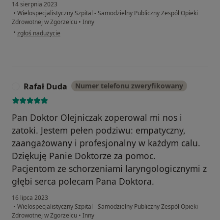
14 sierpnia 2023
•
Wielospecjalistyczny Szpital - Samodzielny Publiczny Zespół Opieki
Zdrowotnej w Zgorzelcu
•
Inny
w opinii użytkownika K.K.
•
zgłoś nadużycie
Rafał Duda
Numer telefonu zweryfikowany
R
Pan Doktor Olejniczak zoperowal mi nos i
zatoki. Jestem pełen podziwu: empatyczny,
zaangażowany i profesjonalny w każdym calu.
Dziękuję Panie Doktorze za pomoc.
Pacjentom ze schorzeniami laryngologicznymi z
głębi serca polecam Pana Doktora.
16 lipca 2023
•
Wielospecjalistyczny Szpital - Samodzielny Publiczny Zespół Opieki
Zdrowotnej w Zgorzelcu
•
Inny