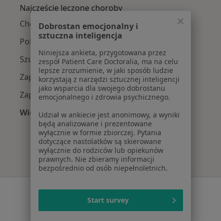
Najczęście leczone choroby
Choroby laryngologiczne w Legnicy
Dobrostan emocjonalny i
sztuczna inteligencja
Polipy nosa w Legnicy
Niniejsza ankieta, przygotowana przez
Szum w uszach w Legnicy
zespół Patient Care Doctoralia, ma na celu
lepsze zrozumienie, w jaki sposób ludzie
Zapalenie gardła w Legnicy
korzystają z narzędzi sztucznej inteligencji
jako wsparcia dla swojego dobrostanu
Zapalenie krtani w Legnicy
emocjonalnego i zdrowia psychicznego.
Więcej (15)
Udział w ankiecie jest anonimowy, a wyniki
Więcej w kategorii: Najczęście leczone chorob
będą analizowane i prezentowane
wyłącznie w formie zbiorczej. Pytania
dotyczące nastolatków są skierowane
wyłącznie do rodziców lub opiekunów
prawnych. Nie zbieramy informacji
bezpośrednio od osób niepełnoletnich.
Serwis
Start survey
Regulamin
Polityka prywatności pacjentów