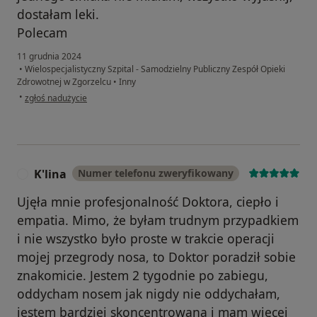
dostałam leki.
Polecam
11 grudnia 2024
•
Wielospecjalistyczny Szpital - Samodzielny Publiczny Zespół Opieki
Zdrowotnej w Zgorzelcu
•
Inny
w opinii użytkownika Joanna
•
zgłoś nadużycie
K'lina
Numer telefonu zweryfikowany
K
Ujęła mnie profesjonalność Doktora, ciepło i
empatia. Mimo, że byłam trudnym przypadkiem
i nie wszystko było proste w trakcie operacji
mojej przegrody nosa, to Doktor poradził sobie
znakomicie. Jestem 2 tygodnie po zabiegu,
oddycham nosem jak nigdy nie oddychałam,
jestem bardziej skoncentrowana i mam więcej