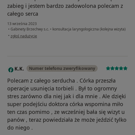
zabieg i jestem bardzo zadowolona polecam z
całego serca
13 września 2023
•
Gabinety Brzechwy s.c.
•
konsultacja laryngologiczna (kolejna wizyta)
w opinii użytkownika Julia
•
zgłoś nadużycie
K.K.
Numer telefonu zweryfikowany
K
Polecam z całego serducha . Córka przeszła
operacje usunięcia torbieli . Był to ogromny
stres zarówno dla niej jak i dla mnie . Ale dzięki
super podejściu doktora córka wspomina miło
ten czas pomimo , ze wcześniej bała się wizyt u
panów , teraz powiedziała że może jeździć tylko
do niego .