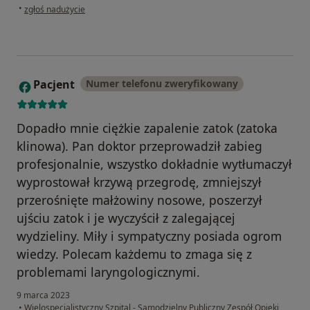
w opinii użytkownika Rafał Duda
•
zgłoś nadużycie
Pacjent
Numer telefonu zweryfikowany
P
Dopadło mnie ciężkie zapalenie zatok (zatoka
klinowa). Pan doktor przeprowadził zabieg
profesjonalnie, wszystko dokładnie wytłumaczył
wyprostował krzywą przegrodę, zmniejszył
przerośnięte małżowiny nosowe, poszerzył
ujściu zatok i je wyczyścił z zalegającej
wydzieliny. Miły i sympatyczny posiada ogrom
wiedzy. Polecam każdemu to zmaga się z
problemami laryngologicznymi.
9 marca 2023
•
Wielospecjalistyczny Szpital - Samodzielny Publiczny Zespół Opieki