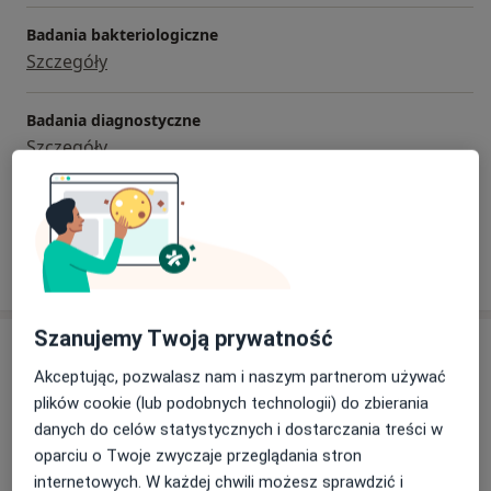
Badania bakteriologiczne
Szczegóły
Badania diagnostyczne
Szczegóły
+ 5 usług
W jaki sposób ustalane są ceny?
Szanujemy Twoją prywatność
Adresy (2)
Akceptując, pozwalasz nam i naszym partnerom używać
Adres 1
Adres 2
plików cookie (lub podobnych technologii) do zbierania
danych do celów statystycznych i dostarczania treści w
oparciu o Twoje zwyczaje przeglądania stron
internetowych. W każdej chwili możesz sprawdzić i
Gabinety Brzechwy s.c.