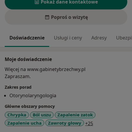
Pokaż dane kontaktowe
Poproś o wizytę
Doświadczenie
Usługi i ceny
Adresy
Ubezpi
Moje doświadczenie
Więcej na www.gabinetybrzechwy.pl
Zapraszam.
Zakres porad
Otorynolaryngologia
Główne obszary pomocy
Chrypka
Ból uszu
Zapalenie zatok
a11y_sr_more_di
Zapalenie ucha
Zawroty głowy
+25