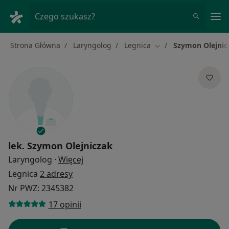
Me
Czego szukasz?
Strona Główna
Laryngolog
Legnica
Szymon Olejnic
Zmień miasto
lek.
Szymon Olejniczak
O specjalizacjach
Laryngolog
·
Więcej
Legnica
2 adresy
Nr PWZ: 2345382
17 opinii