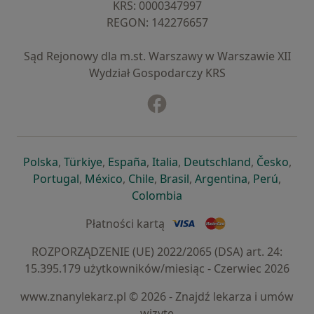
KRS: ⁠0000347997
REGON: ⁠142276657
Sąd Rejonowy dla m.st. Warszawy w Warszawie XII
Wydział Gospodarczy KRS
Facebook
otwiera się w nowej karcie
otwiera się w nowej karcie
otwiera się w nowej karcie
otwiera się w nowej karcie
otwiera się w nowej karci
otwiera się
otwi
Polska
,
Türkiye
,
España
,
Italia
,
Deutschland
,
Česko
,
otwiera się w nowej karcie
otwiera się w nowej karcie
otwiera się w nowej karcie
otwiera się w nowej kar
otwiera się 
otwier
Portugal
,
México
,
Chile
,
Brasil
,
Argentina
,
Perú
,
otwiera się w nowej karc
Colombia
Płatności kartą
ROZPORZĄDZENIE (UE) 2022/2065 (DSA) art. 24:
15.395.179 użytkowników/miesiąc - Czerwiec 2026
www.znanylekarz.pl © 2026 - Znajdź lekarza i umów
wizytę