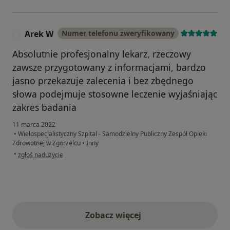
Arek W
Numer telefonu zweryfikowany
A
Absolutnie profesjonalny lekarz, rzeczowy
zawsze przygotowany z informacjami, bardzo
jasno przekazuje zalecenia i bez zbędnego
słowa podejmuje stosowne leczenie wyjaśniając
zakres badania
11 marca 2022
•
Wielospecjalistyczny Szpital - Samodzielny Publiczny Zespół Opieki
Zdrowotnej w Zgorzelcu
•
Inny
w opinii użytkownika Arek W
•
zgłoś nadużycie
Zobacz więcej
opinie powyżej