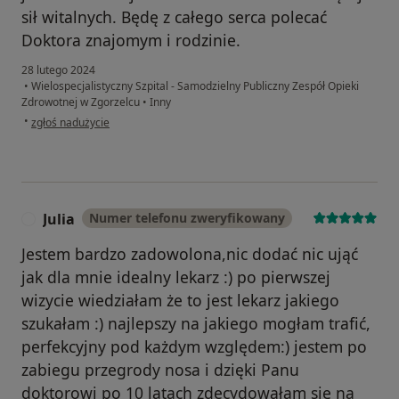
sił witalnych. Będę z całego serca polecać
Doktora znajomym i rodzinie.
28 lutego 2024
•
Wielospecjalistyczny Szpital - Samodzielny Publiczny Zespół Opieki
Zdrowotnej w Zgorzelcu
•
Inny
w opinii użytkownika K'lina
•
zgłoś nadużycie
Julia
Numer telefonu zweryfikowany
J
Jestem bardzo zadowolona,nic dodać nic ująć
jak dla mnie idealny lekarz :) po pierwszej
wizycie wiedziałam że to jest lekarz jakiego
szukałam :) najlepszy na jakiego mogłam trafić,
perfekcyjny pod każdym względem:) jestem po
zabiegu przegrody nosa i dzięki Panu
doktorowi po 10 latach zdecydowałam się na