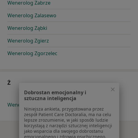
Wenerolog Zabrze
Wenerolog Zalasewo
Wenerolog Ząbki
Wenerolog Zgierz
Wenerolog Zgorzelec
Ż
Dobrostan emocjonalny i
sztuczna inteligencja
Wenerolog Żyrardów
Niniejsza ankieta, przygotowana przez
zespół Patient Care Doctoralia, ma na celu
lepsze zrozumienie, w jaki sposób ludzie
korzystają z narzędzi sztucznej inteligencji
jako wsparcia dla swojego dobrostanu
emocjonalnego i zdrowia psychicznego.