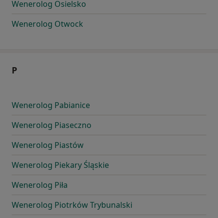
Wenerolog Osielsko
Wenerolog Otwock
P
Wenerolog Pabianice
Wenerolog Piaseczno
Wenerolog Piastów
Wenerolog Piekary Śląskie
Wenerolog Piła
Wenerolog Piotrków Trybunalski