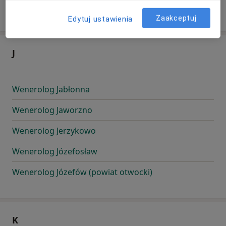
Wenerolog Grodzisk Mazowiecki
Zaakceptuj
Edytuj ustawienia
J
Wenerolog Jabłonna
Wenerolog Jaworzno
Wenerolog Jerzykowo
Wenerolog Józefosław
Wenerolog Józefów (powiat otwocki)
K