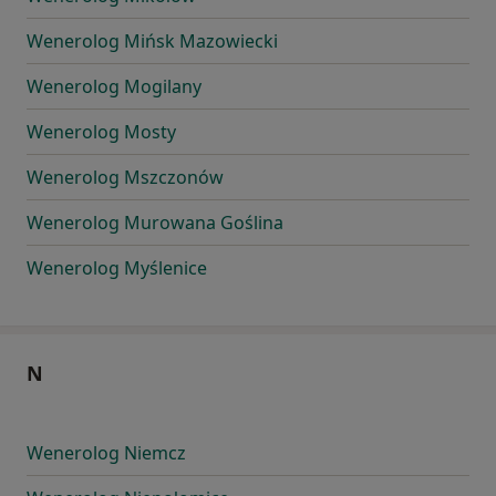
Wenerolog Mińsk Mazowiecki
Wenerolog Mogilany
Wenerolog Mosty
Wenerolog Mszczonów
Wenerolog Murowana Goślina
Wenerolog Myślenice
N
Wenerolog Niemcz