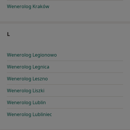
Wenerolog Kraków
L
Wenerolog Legionowo
Wenerolog Legnica
Wenerolog Leszno
Wenerolog Liszki
Wenerolog Lublin
Wenerolog Lubliniec