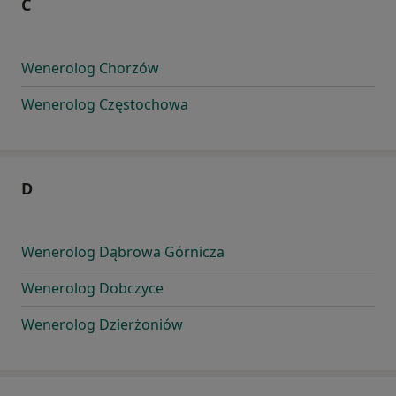
C
Wenerolog Chorzów
Wenerolog Częstochowa
D
Wenerolog Dąbrowa Górnicza
Wenerolog Dobczyce
Wenerolog Dzierżoniów