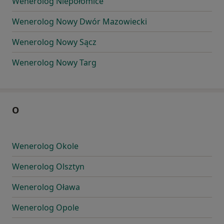
Wenerolog Niepołomice
Wenerolog Nowy Dwór Mazowiecki
Wenerolog Nowy Sącz
Wenerolog Nowy Targ
O
Wenerolog Okole
Wenerolog Olsztyn
Wenerolog Oława
Wenerolog Opole