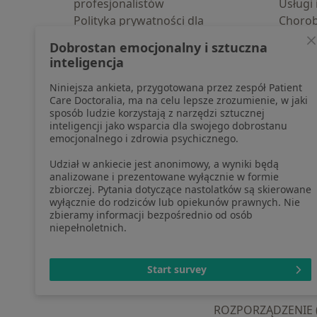
profesjonalistów
Usługi 
Polityka prywatności dla
Choro
profesjonalistów, których dane
Pomoc
Dobrostan emocjonalny i sztuczna
pozyskaliśmy samodzielnie
Aplika
inteligencja
Polityka cookies
Blog d
Niniejsza ankieta, przygotowana przez zespół Patient
Jak działają wyniki wyszukiwania
Care Doctoralia, ma na celu lepsze zrozumienie, w jaki
Dostępność
sposób ludzie korzystają z narzędzi sztucznej
O nas
inteligencji jako wsparcia dla swojego dobrostanu
emocjonalnego i zdrowia psychicznego.
Praca
Rekrutujemy!
Partnerzy
Udział w ankiecie jest anonimowy, a wyniki będą
Centrum prasowe
analizowane i prezentowane wyłącznie w formie
zbiorczej. Pytania dotyczące nastolatków są skierowane
Kontakt
wyłącznie do rodziców lub opiekunów prawnych. Nie
zbieramy informacji bezpośrednio od osób
niepełnoletnich.
otwiera się w now
otwiera s
o
Polska
,
Türkiye
,
España
,
Start survey
ROZPORZĄDZENIE (UE