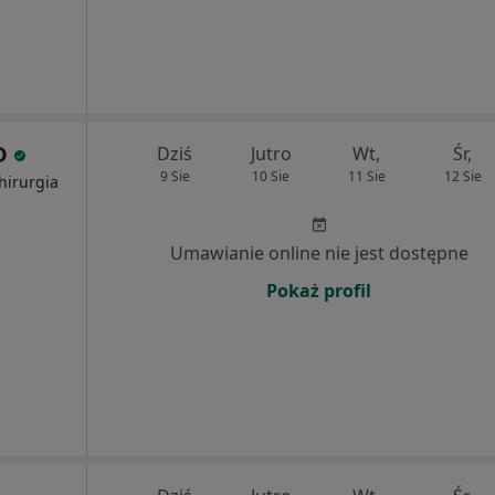
 D
Dziś
Jutro
Wt,
Śr,
9 Sie
10 Sie
11 Sie
12 Sie
hirurgia
Umawianie online nie jest dostępne
Pokaż profil