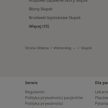
Atopowe zapalenie skóry Słupsk
Blizny Słupsk
Brodawki łojotokowe Słupsk
Więcej (15)
Więcej w kategorii: Najczęstsze sch
Strona Główna
Wenerolog
Słupsk
Zmień miasto
Serwis
Dla pa
Regulamin
Lekarz
Polityka prywatności pacjentów
Placów
Polityka prywatności
Pytani