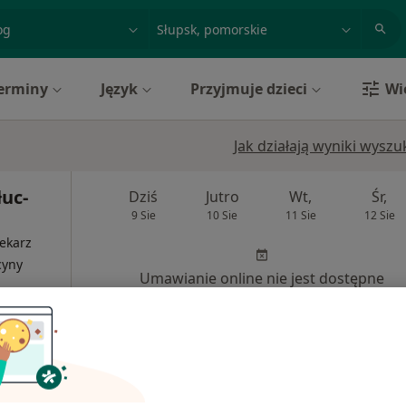
acja, badanie lub nazwisko
miasto lub dzielnica
erminy
Język
Przyjmuje dzieci
Wi
Jak działają wyniki wysz
łuc-
Dziś
Jutro
Wt,
Śr,
9 Sie
10 Sie
11 Sie
12 Sie
ekarz
cyny
Umawianie online nie jest dostępne
Poproś o wizytę
Indywidualna Specjalistyczna Praktyka Lekarska Katarzyna Kałuc-Kunach
400 zł