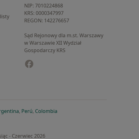
NIP: ⁠7010224868
KRS: ⁠0000347997
isty
REGON: ⁠142276657
Sąd Rejonowy dla m.st. Warszawy
w Warszawie XII Wydział
Gospodarczy KRS
Facebook
otwiera się w nowej karcie
cie
owej karcie
ię w nowej karcie
iera się w nowej karcie
otwiera się w nowej karcie
otwiera się w nowej karcie
otwiera się w nowej karcie
rgentina
,
Perú
,
Colombia
iąc - Czerwiec 2026