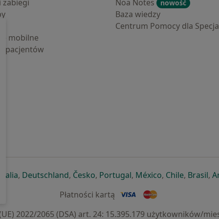
i zabiegi
Noa Notes
nowość
by
Baza wiedzy
Centrum Pomocy dla Specjal
cje mobilne
la pacjentów
ej karcie
ię w nowej karcie
twiera się w nowej karcie
otwiera się w nowej karcie
otwiera się w nowej karcie
otwiera się w nowej karcie
otwiera się w nowej kar
otwiera się w n
otwiera s
otw
Italia
,
Deutschland
,
Česko
,
Portugal
,
México
,
Chile
,
Brasil
,
A
Płatności kartą
) 2022/2065 (DSA) art. 24: 15.395.179 użytkowników/mies