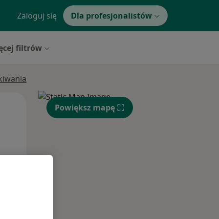
Zaloguj się
Dla profesjonalistów
ęcej filtrów
ukiwania
Czw,
Pt,
Sob,
Powiększ mapę
13 Sie
14 Sie
15 Sie