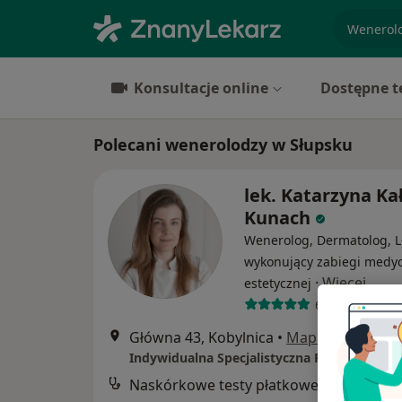
specjaliz
Konsultacje online
Dostępne t
Polecani wenerolodzy w Słupsku
lek. Katarzyna Ka
Kunach
Wenerolog, Dermatolog, L
wykonujący zabiegi medy
·
Więcej
estetycznej
657 opinii
Główna 43, Kobylnica
•
Mapa
Naskórkowe testy płatkowe