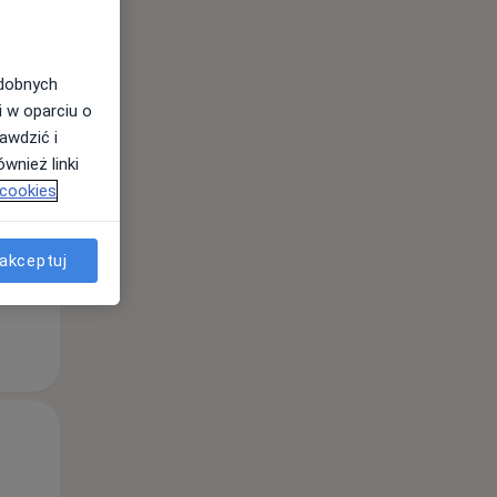
odobnych
Czw,
Pt,
Sob,
i w oparciu o
13 Sie
14 Sie
15 Sie
awdzić i
wnież linki
 cookies
akceptuj
Czw,
Pt,
Sob,
13 Sie
14 Sie
15 Sie