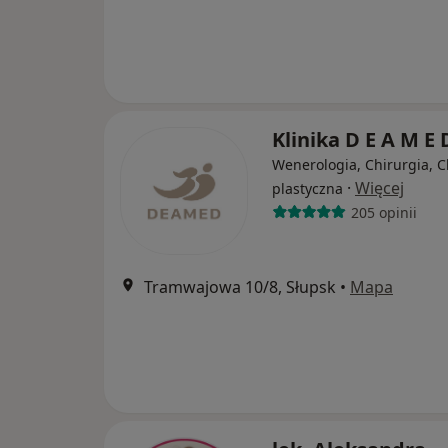
Klinika D E A M E
Wenerologia, Chirurgia, C
·
Więcej
plastyczna
205 opinii
Tramwajowa 10/8, Słupsk
•
Mapa