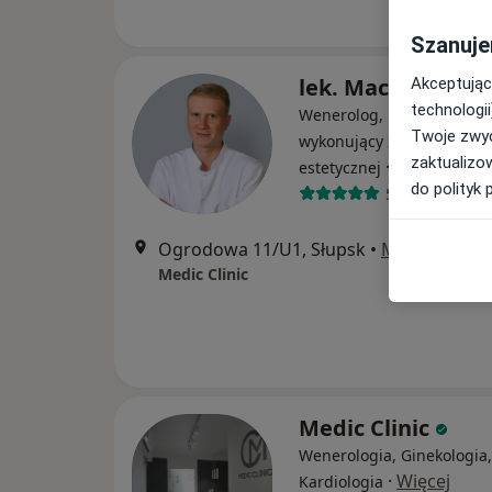
Szanuje
lek. Maciej Bujno
Akceptując
technologii
Wenerolog, Dermatolog, L
Twoje zwyc
wykonujący zabiegi medy
zaktualizo
·
Więcej
estetycznej
do polityk 
566 opinii
Ogrodowa 11/U1, Słupsk
•
Mapa
Medic Clinic
Medic Clinic
Wenerologia, Ginekologia,
·
Więcej
Kardiologia