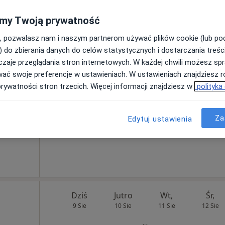
my Twoją prywatność
wski
, pozwalasz nam i naszym partnerom używać plików cookie (lub p
Dziś
Jutro
Wt,
Śr,
) do zbierania danych do celów statystycznych i dostarczania treśc
9 Sie
10 Sie
11 Sie
12 Sie
ekarz
zaje przeglądania stron internetowych. W każdej chwili możesz spr
cyny
wać swoje preferencje w ustawieniach. W ustawieniach znajdziesz ró
Umawianie online nie jest dostępne
prywatności stron trzecich. Więcej informacji znajdziesz w
polityka
Poproś o wizytę
Za
Edytuj ustawienia
Dziś
Jutro
Wt,
Śr,
9 Sie
10 Sie
11 Sie
12 Sie