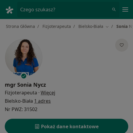
Me
Czego szukasz?
Strona Główna
Fizjoterapeuta
Bielsko-Biała
Sonia N
Zmień miasto
mgr
Sonia Nycz
O specjalizacjach
Fizjoterapeuta
·
Więcej
Bielsko-Biała
1 adres
Nr PWZ: 31502
Pokaż dane kontaktowe