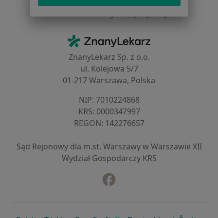
Baza wiedzy
Centrum Pomocy dla Specjalisty
Kontakt
ZnanyLekarz - Strona główna
ZnanyLekarz Sp. z o.o.
ul. Kolejowa 5/7
01-217 Warszawa, Polska
NIP: ⁠7010224868
KRS: ⁠0000347997
REGON: ⁠142276657
Sąd Rejonowy dla m.st. Warszawy w Warszawie XII
Wydział Gospodarczy KRS
Facebook
otwiera się w nowej karcie