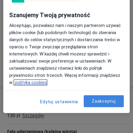
O mnie
Swoją przygodę z rehabilitacją rozpoczęłam w
więcej
placówkach medycznych na terenie Skoczowa, gdzie
Zakres porad
Szanujemy Twoją prywatność
pracowałam przede wszystkim z pacjentami
Fizjoterapia
ortopedycznymi, neurologicznymi, a także z dziećmi w
Akceptując, pozwalasz nam i naszym partnerom używać
Rehabilitacja medyczna
zakresie wad postawy. Zainteresowania rozwijam w
plików cookie (lub podobnych technologii) do zbierania
kierunku terapii manualnej oraz terapii tkanek
Główne obszary pomocy
danych do celów statystycznych i dostarczania treści w
miękkich. Ponadto dużą uwagę przykładam do
Bóle kręgosłupa
Rwa kulszowa
Dyskopatia
oparciu o Twoje zwyczaje przeglądania stron
medycznego treningu stabilizacyjnego w przypadku
internetowych. W każdej chwili możesz sprawdzić i
a11y_sr_more_diseases
Ból barku
Ból kolana
+7
dolegliwości bólowych kręgosłupa. Specjalizuję się w
zaktualizować swoje preferencje w ustawieniach. W
rehabilitacji po złamaniach, skręceniach,
ustawieniach znajdziesz również linki do polityk
rekonstrukcjach więzadeł oraz różnego rodzaju
Pokaż więcej
prywatności stron trzecich. Więcej informacji znajdziesz
o doświadczeniu
dolegliwościach bólowych kręgosłupa. Rehabilitacja.
w
polityka cookies
Fizjoterapia.
Usługi i ceny
Zaakceptuj
Edytuj ustawienia
Konsultacja fizjoterapeutyczna
130 zł
Szczegóły
Fala uderzeniowa (kolejna wizyta)