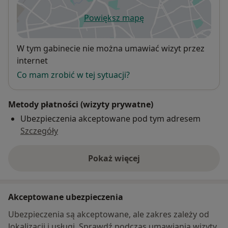
Powiększ mapę
otwiera się w nowej karcie
Dostępność
W tym gabinecie nie można umawiać wizyt przez
internet
Co mam zrobić w tej sytuacji?
Metody płatności (wizyty prywatne)
Ubezpieczenia akceptowane pod tym adresem
Szczegóły
Pokaż więcej
o adresie
Akceptowane ubezpieczenia
Ubezpieczenia są akceptowane, ale zakres zależy od
lokalizacji i usługi. Sprawdź podczas umawiania wizyty.