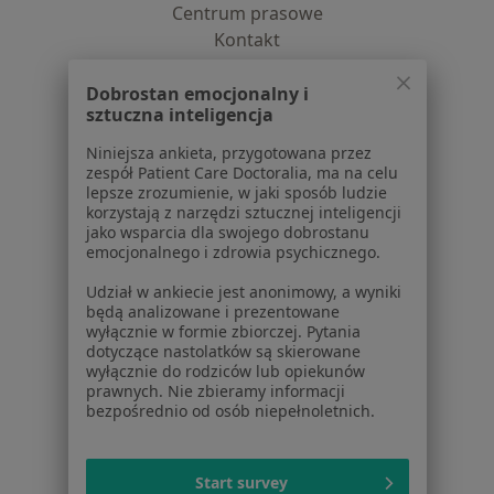
Centrum prasowe
Kontakt
Dla pacjentów
Dobrostan emocjonalny i
sztuczna inteligencja
Lekarze
Placówki medyczne
Niniejsza ankieta, przygotowana przez
zespół Patient Care Doctoralia, ma na celu
Pytania i odpowiedzi
lepsze zrozumienie, w jaki sposób ludzie
Usługi i zabiegi
korzystają z narzędzi sztucznej inteligencji
Choroby
jako wsparcia dla swojego dobrostanu
emocjonalnego i zdrowia psychicznego.
Pomoc
Aplikacje mobilne
Udział w ankiecie jest anonimowy, a wyniki
Blog dla pacjentów
będą analizowane i prezentowane
wyłącznie w formie zbiorczej. Pytania
Dla profesjonalistów
dotyczące nastolatków są skierowane
wyłącznie do rodziców lub opiekunów
prawnych. Nie zbieramy informacji
Cennik
bezpośrednio od osób niepełnoletnich.
Dla lekarzy
Dla placówek medycznych
Noa Notes
nowość
Start survey