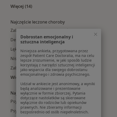
Więcej (14)
Więcej w kategorii: W pobliżu Wrześni
Najczęście leczone choroby
Zaburzenia nastroju w Wrześni
Dobrostan emocjonalny i
Depresja w Wrześni
sztuczna inteligencja
Lęki w Wrześni
Niniejsza ankieta, przygotowana przez
zespół Patient Care Doctoralia, ma na celu
Niskie poczucie własnej wartości w Wrześni
lepsze zrozumienie, w jaki sposób ludzie
korzystają z narzędzi sztucznej inteligencji
Zaburzenia lękowe w Wrześni
jako wsparcia dla swojego dobrostanu
emocjonalnego i zdrowia psychicznego.
Więcej (15)
Więcej w kategorii: Najczęście leczone chorob
Udział w ankiecie jest anonimowy, a wyniki
będą analizowane i prezentowane
Najpopularniejsze ubezpieczenia
wyłącznie w formie zbiorczej. Pytania
dotyczące nastolatków są skierowane
Psycholodzy z LUX MED w Wrześni
wyłącznie do rodziców lub opiekunów
prawnych. Nie zbieramy informacji
Psycholodzy z PZU Zdrowie w Wrześni
bezpośrednio od osób niepełnoletnich.