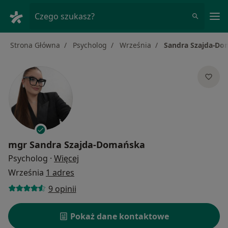
Me
Czego szukasz?
Strona Główna
Psycholog
Września
Sandra Szajda-D
mgr
Sandra Szajda-Domańska
O specjalizacjach
Psycholog
·
Więcej
Września
1 adres
9 opinii
Pokaż dane kontaktowe