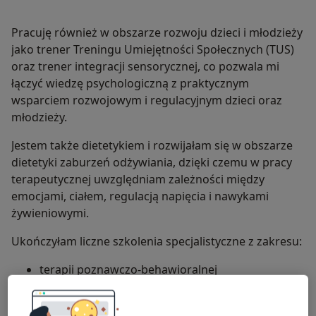
Pracuję również w obszarze rozwoju dzieci i młodzieży
jako trener Treningu Umiejętności Społecznych (TUS)
oraz trener integracji sensorycznej, co pozwala mi
łączyć wiedzę psychologiczną z praktycznym
wsparciem rozwojowym i regulacyjnym dzieci oraz
młodzieży.
Jestem także dietetykiem i rozwijałam się w obszarze
dietetyki zaburzeń odżywiania, dzięki czemu w pracy
terapeutycznej uwzględniam zależności między
emocjami, ciałem, regulacją napięcia i nawykami
żywieniowymi.
Ukończyłam liczne szkolenia specjalistyczne z zakresu:
terapii poznawczo-behawioralnej
terapii schematów