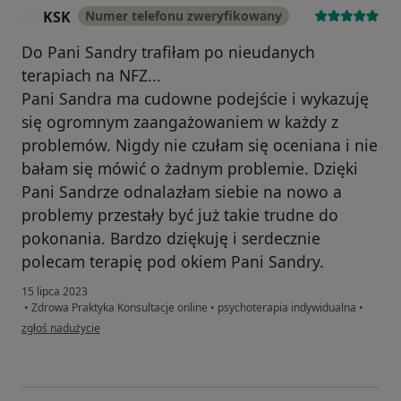
KSK
Numer telefonu zweryfikowany
K
Do Pani Sandry trafiłam po nieudanych
terapiach na NFZ...
Pani Sandra ma cudowne podejście i wykazuję
się ogromnym zaangażowaniem w każdy z
problemów. Nigdy nie czułam się oceniana i nie
bałam się mówić o żadnym problemie. Dzięki
Pani Sandrze odnalazłam siebie na nowo a
problemy przestały być już takie trudne do
pokonania. Bardzo dziękuję i serdecznie
polecam terapię pod okiem Pani Sandry.
15 lipca 2023
•
Zdrowa Praktyka Konsultacje online
•
psychoterapia indywidualna
•
w opinii użytkownika KSK
zgłoś nadużycie