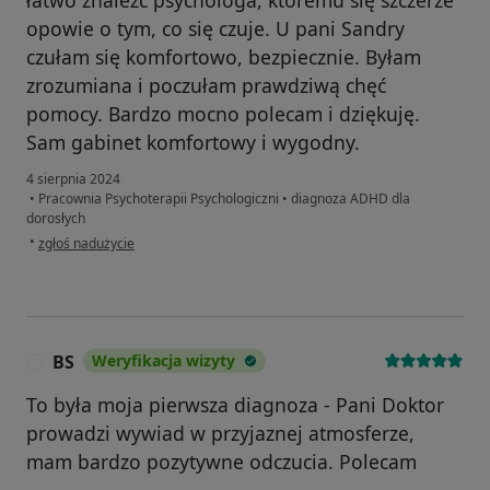
łatwo znaleźć psychologa, któremu się szczerze
opowie o tym, co się czuje. U pani Sandry
czułam się komfortowo, bezpiecznie. Byłam
zrozumiana i poczułam prawdziwą chęć
pomocy. Bardzo mocno polecam i dziękuję.
Sam gabinet komfortowy i wygodny.
4 sierpnia 2024
•
Pracownia Psychoterapii Psychologiczni
•
diagnoza ADHD dla
dorosłych
w opinii użytkownika D
•
zgłoś nadużycie
BS
Weryfikacja wizyty
B
To była moja pierwsza diagnoza - Pani Doktor
prowadzi wywiad w przyjaznej atmosferze,
mam bardzo pozytywne odczucia. Polecam