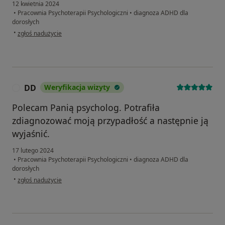
12 kwietnia 2024
•
Pracownia Psychoterapii Psychologiczni
•
diagnoza ADHD dla
dorosłych
w opinii użytkownika BS
•
zgłoś nadużycie
DD
Weryfikacja wizyty
D
Polecam Panią psycholog. Potrafiła
zdiagnozować moją przypadłość a następnie ją
wyjaśnić.
17 lutego 2024
•
Pracownia Psychoterapii Psychologiczni
•
diagnoza ADHD dla
dorosłych
w opinii użytkownika DD
•
zgłoś nadużycie