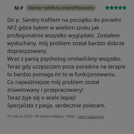
M.P
Numer telefonu zweryfikowany
M
Do p. Sandry trafiłem na początku do poradni
NFZ gdzie byłem w wielkim szoku jak
profesjonalnie wszystko wyglądało. Zostałem
wysłuchany, mój problem został bardzo dobrze
doprecyzowany.
Wraz z panią psycholog omówiliśmy wszystko.
Teraz gdy uczęszczam poza poradnia na terapie
to bardzo pomaga mi to w funkcjonowaniu.
Co najważniejsze mój problem został
zniwelowany i przepracowany!
Teraz żyje się o wiele lepiej!
Specjalista z pasja, serdecznie polecam.
w opinii użytkownika M.P
27 marca 2023
•
W innym miejscu
•
Inny
•
zgłoś nadużycie