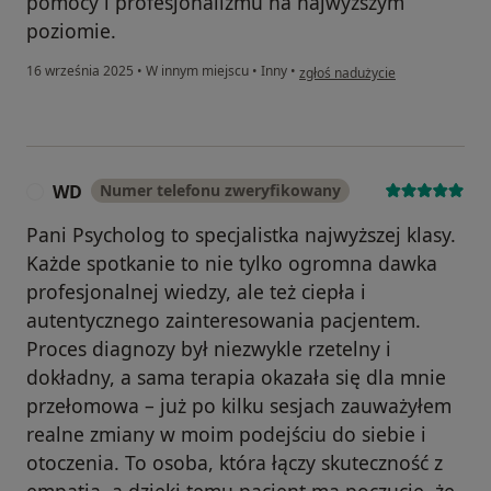
pomocy i profesjonalizmu na najwyższym
poziomie.
w opinii użytkownika Cezary Cza
16 września 2025
•
W innym miejscu
•
Inny
•
zgłoś nadużycie
WD
Numer telefonu zweryfikowany
W
Pani Psycholog to specjalistka najwyższej klasy.
Każde spotkanie to nie tylko ogromna dawka
profesjonalnej wiedzy, ale też ciepła i
autentycznego zainteresowania pacjentem.
Proces diagnozy był niezwykle rzetelny i
dokładny, a sama terapia okazała się dla mnie
przełomowa – już po kilku sesjach zauważyłem
realne zmiany w moim podejściu do siebie i
otoczenia. To osoba, która łączy skuteczność z