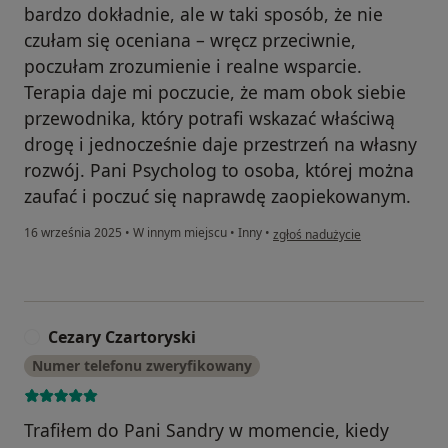
bardzo dokładnie, ale w taki sposób, że nie
czułam się oceniana – wręcz przeciwnie,
poczułam zrozumienie i realne wsparcie.
Terapia daje mi poczucie, że mam obok siebie
przewodnika, który potrafi wskazać właściwą
drogę i jednocześnie daje przestrzeń na własny
rozwój. Pani Psycholog to osoba, której można
zaufać i poczuć się naprawdę zaopiekowanym.
w opinii użytkownika ND
16 września 2025
•
W innym miejscu
•
Inny
•
zgłoś nadużycie
Cezary Czartoryski
C
Numer telefonu zweryfikowany
Trafiłem do Pani Sandry w momencie, kiedy