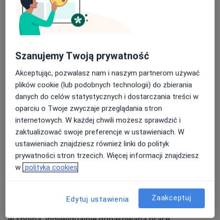
psychotraumatologii
podstaw seksuologii i seksuologii klinicznej
mindfulness
Szanujemy Twoją prywatność
interwencji kryzysowej
Akceptując, pozwalasz nam i naszym partnerom używać
pracy z uzależnieniami
plików cookie (lub podobnych technologii) do zbierania
danych do celów statystycznych i dostarczania treści w
Jestem przygotowana do pracy z pacjentami
podstaw neuropsychologii i diagnozy
oparciu o Twoje zwyczaje przeglądania stron
posługującymi się językiem migowym, co pozwala mi
neuropsychologicznej
internetowych. W każdej chwili możesz sprawdzić i
zapewniać dostępność wsparcia psychologicznego
zaktualizować swoje preferencje w ustawieniach. W
pracy z rodziną i dzieckiem
osobom Głuchym i niedosłyszącym.
ustawieniach znajdziesz również linki do polityk
prywatności stron trzecich. Więcej informacji znajdziesz
Na bazie doświadczenia klinicznego tworzę również
w
polityka cookies
materiały psychoedukacyjne, eBooki oraz publikacje
wspierające rozwój psychologiczny dzieci, młodzieży,
dorosłych i rodziców. Działam szeroko i
Zaakceptuj
Edytuj ustawienia
interdyscyplinarnie, łącząc wiedzę z różnych obszarów
w spójną, indywidualnie dopasowaną pracę