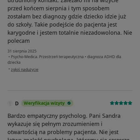
utrudniony kontakt. Zależało mi na wizycie
przed końcem sierpnia i tym sposobem
zostałam bez diagnozy gdzie dziecko idzie już
do szkoły. Takie podejście do pacjenta jest
karygodne i jestem totalnie niezadowolona. Nie
polecam
31 sierpnia 2025
•
Psycho-Medica. Przestrzeń terapeutyczna
•
diagnoza ADHD dla
dziecka
w opinii użytkownika Małgorzata
•
zgłoś nadużycie
D
Weryfikacja wizyty
Bardzo empatyczny psycholog. Pani Sandra
wykazuje się pełnym zrozumieniem i
otwartością na problemy pacjenta. Nie jest