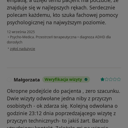
empatią, a dzięki temu pacjent ma poczucie, że
znajduje się w najlepszych rękach. Serdecznie
polecam każdemu, kto szuka fachowej pomocy
psychologicznej na najwyższym poziomie.
12 września 2025
•
Psycho-Medica. Przestrzeń terapeutyczna
•
diagnoza ADHD dla
dorosłych
w opinii użytkownika WD
•
zgłoś nadużycie
Małgorzata
Weryfikacja wizyty
M
Okropne podejście do pacjenta , zero szacunku.
Dwie wizyty odwołane jedna niby z przyczyn
osobistych - ok zdarza się. Kolejną odwołana o
godzinie 23:12 dnia poprzedzającego wizytę z
przyczyn technicznych- to jakiś żart. Bardzo