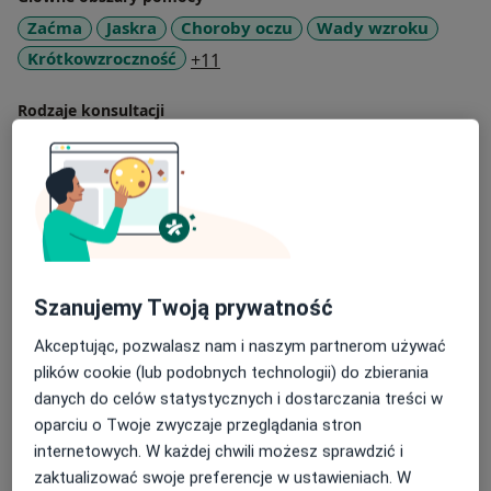
zmiany w przebiegu nadciśnienia tętniczego i cukrzycy
Zaćma
Jaskra
Choroby oczu
Wady wzroku
oraz innych schorzeń.
a11y_sr_more_diseases
Krótkowzroczność
+11
Zapraszam do gabinetu oraz na moją stronę
www.sworen.pl
Rodzaje konsultacji
Stacjonarne
Zobacz lokalizacje (3)
Zdjęcia i filmy
Szanujemy Twoją prywatność
Akceptując, pozwalasz nam i naszym partnerom używać
plików cookie (lub podobnych technologii) do zbierania
Zobacz galerię (9)
danych do celów statystycznych i dostarczania treści w
oparciu o Twoje zwyczaje przeglądania stron
internetowych. W każdej chwili możesz sprawdzić i
Pokaż więcej
o doświadczeniu
zaktualizować swoje preferencje w ustawieniach. W