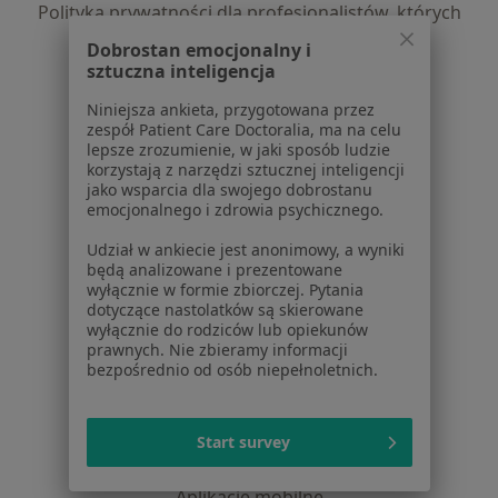
Polityka prywatności dla profesjonalistów, których
dane pozyskaliśmy samodzielnie
Dobrostan emocjonalny i
Polityka cookies
sztuczna inteligencja
Jak działają wyniki wyszukiwania
Niniejsza ankieta, przygotowana przez
Dostępność
zespół Patient Care Doctoralia, ma na celu
O nas
lepsze zrozumienie, w jaki sposób ludzie
korzystają z narzędzi sztucznej inteligencji
Praca
Rekrutujemy!
jako wsparcia dla swojego dobrostanu
Partnerzy
emocjonalnego i zdrowia psychicznego.
Centrum prasowe
Udział w ankiecie jest anonimowy, a wyniki
Kontakt
będą analizowane i prezentowane
wyłącznie w formie zbiorczej. Pytania
Dla pacjentów
dotyczące nastolatków są skierowane
wyłącznie do rodziców lub opiekunów
Lekarze
prawnych. Nie zbieramy informacji
Placówki medyczne
bezpośrednio od osób niepełnoletnich.
Pytania i odpowiedzi
Usługi i zabiegi
Choroby
Start survey
Pomoc
Aplikacje mobilne