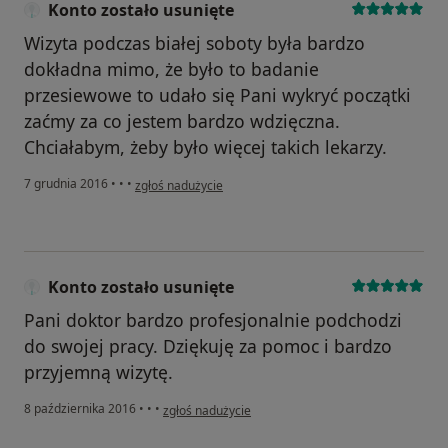
Konto zostało usunięte
Wizyta podczas białej soboty była bardzo
dokładna mimo, że było to badanie
przesiewowe to udało się Pani wykryć początki
zaćmy za co jestem bardzo wdzięczna.
Chciałabym, żeby było więcej takich lekarzy.
w opinii użytkownika Konto zostało usunięte
7 grudnia 2016
•
•
•
zgłoś nadużycie
Konto zostało usunięte
Pani doktor bardzo profesjonalnie podchodzi
do swojej pracy. Dziękuję za pomoc i bardzo
przyjemną wizytę.
w opinii użytkownika Konto zostało usunięte
8 października 2016
•
•
•
zgłoś nadużycie