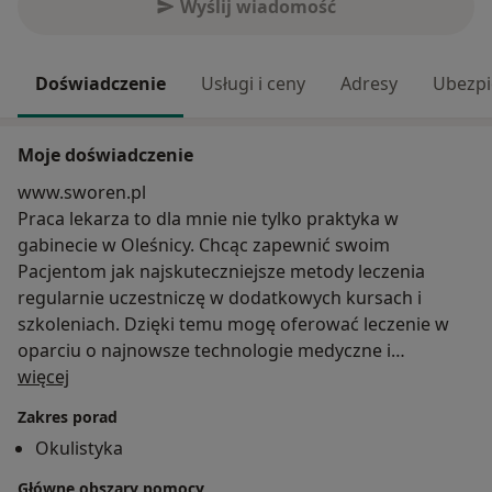
Wyślij wiadomość
Doświadczenie
Usługi i ceny
Adresy
Ubezpi
Moje doświadczenie
www.sworen.pl
Praca lekarza to dla mnie nie tylko praktyka w
gabinecie w Oleśnicy. Chcąc zapewnić swoim
Pacjentom jak najskuteczniejsze metody leczenia
regularnie uczestniczę w dodatkowych kursach i
szkoleniach. Dzięki temu mogę oferować leczenie w
oparciu o najnowsze technologie medyczne i
O mnie
farmaceutyczne. Pracuję na wysokiej klasy sprzęcie
więcej
diagnostycznym: Autokeratorefraktometr LUCID KR,
Zakres porad
biomikroskopie Slit Lamp, Volk supefield, tonometrze
Okulistyka
Shiotza. Pozwala to wykryć zmiany w przednim i
tylnym odcinku oka, początkową zaćmę, jaskrę,
Główne obszary pomocy