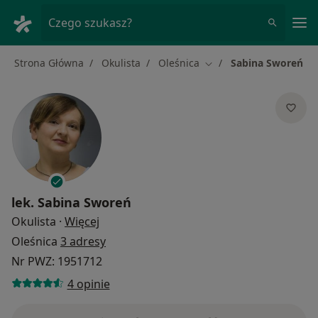
Me
Czego szukasz?
Strona Główna
Okulista
Oleśnica
Sabina Sworeń
Zmień miasto
lek.
Sabina Sworeń
O specjalizacjach
Okulista
·
Więcej
Oleśnica
3 adresy
Nr PWZ: 1951712
4 opinie