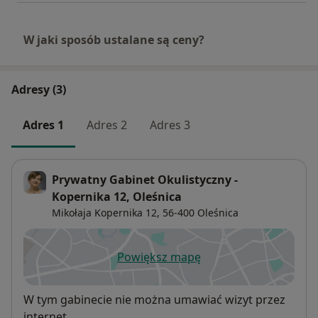
W jaki sposób ustalane są ceny?
Adresy (3)
Adres 1
Adres 2
Adres 3
Prywatny Gabinet Okulistyczny -
Kopernika 12, Oleśnica
Mikołaja Kopernika 12,
56-400
Oleśnica
Powiększ mapę
otwiera się w nowej karcie
Dostępność
W tym gabinecie nie można umawiać wizyt przez
internet