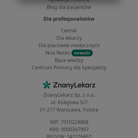
Blog dla pacjentów
Dla profesjonalistów
Cennik
Dla lekarzy
Dla placówek medycznych
Noa Notes
nowość
Baza wiedzy
Centrum Pomocy dla Specjalisty
Kontakt
ZnanyLekarz - Strona główna
ZnanyLekarz Sp. z o.o.
ul. Kolejowa 5/7
01-217 Warszawa, Polska
NIP: ⁠7010224868
KRS: ⁠0000347997
REGON: ⁠142276657