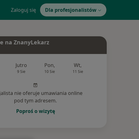
Zaloguj się
Dla profesjonalistów
e na ZnanyLekarz
Jutro
Pon,
Wt,
Śr,
Czw
9 Sie
10 Sie
11 Sie
12 Sie
13 Si
jalista nie oferuje umawiania online
pod tym adresem.
Poproś o wizytę