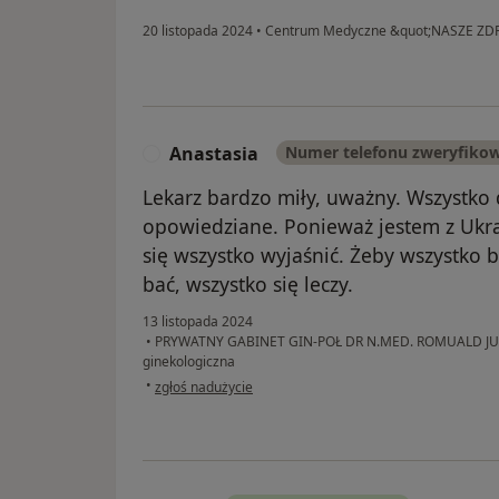
20 listopada 2024
•
Centrum Medyczne &quot;NASZE ZD
Anastasia
Numer telefonu zweryfiko
A
Lekarz bardzo miły, uważny. Wszystko
opowiedziane. Ponieważ jestem z Ukra
się wszystko wyjaśnić. Żeby wszystko b
bać, wszystko się leczy.
13 listopada 2024
•
PRYWATNY GABINET GIN-POŁ DR N.MED. ROMUALD 
ginekologiczna
w opinii użytkownika Anastasia
•
zgłoś nadużycie