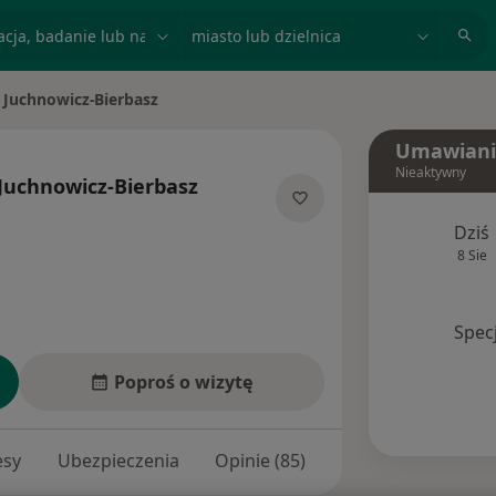
acja, badanie lub nazwisko
miasto lub dzielnica
Juchnowicz-Bierbasz
Umawiani
Nieaktywny
Juchnowicz-Bierbasz
jalizacjach
Dziś
8 Sie
Spec
Poproś o wizytę
esy
Ubezpieczenia
Opinie (85)