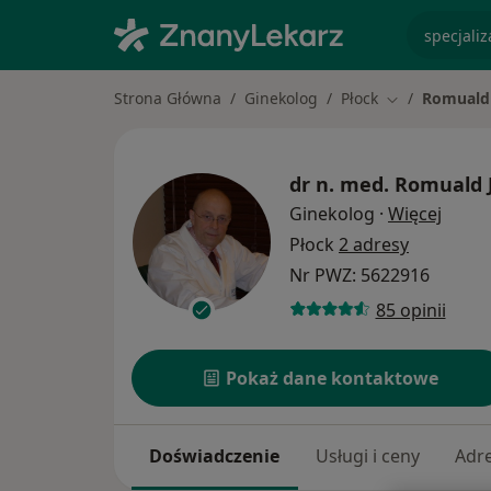
specjaliz
Strona Główna
Ginekolog
Płock
Romuald 
Zmień miasto
dr n. med.
Romuald 
O spec
Ginekolog
·
Więcej
Płock
2 adresy
Nr PWZ: 5622916
85 opinii
Pokaż dane kontaktowe
Doświadczenie
Usługi i ceny
Adr