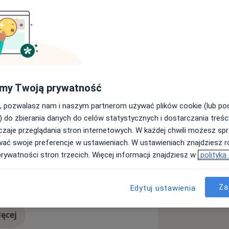
wa. Obroniłem pracę doktorską z
etrialnych i mięśniaków
my Twoją prywatność
dności, diagnostyką prenatalną i
ych oraz chorób genetycznych płodu.
, pozwalasz nam i naszym partnerom używać plików cookie (lub p
triozę, torbiele jajników, nadżerki
) do zbierania danych do celów statystycznych i dostarczania treśc
zaje przeglądania stron internetowych. W każdej chwili możesz spr
wać swoje preferencje w ustawieniach. W ustawieniach znajdziesz ró
niejszy sprzęt diagnostyczny, m. in.
prywatności stron trzecich. Więcej informacji znajdziesz w
polityka
marki Olympus, wideokolposkopy firmy
ie macicy i pochwy
roskop, aparat do krioagulacji
a11y_sr_more_diseases
giczne
+5
Za
Edytuj ustawienia
i z ekspertami ginekologii i
ęcej
doświadczeniu