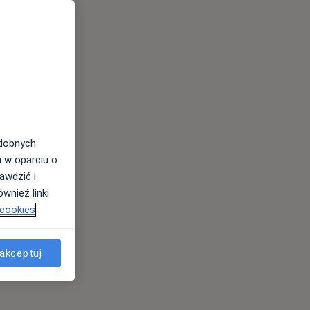
odobnych
i w oparciu o
awdzić i
wnież linki
 cookies
akceptuj