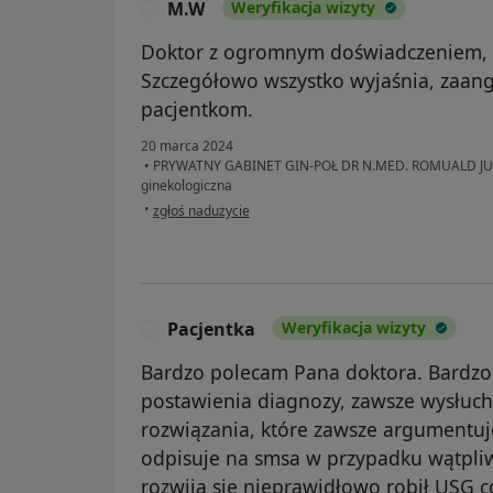
M.W
Weryfikacja wizyty
M
Doktor z ogromnym doświadczeniem, z
Szczegółowo wszystko wyjaśnia, zaang
pacjentkom.
20 marca 2024
•
PRYWATNY GABINET GIN-POŁ DR N.MED. ROMUALD 
ginekologiczna
w opinii użytkownika M.W
•
zgłoś nadużycie
Pacjentka
Weryfikacja wizyty
P
Bardzo polecam Pana doktora. Bardzo
postawienia diagnozy, zawsze wysłuch
rozwiązania, które zawsze argumentuj
odpisuje na smsa w przypadku wątpliw
rozwija się nieprawidłowo robił USG co