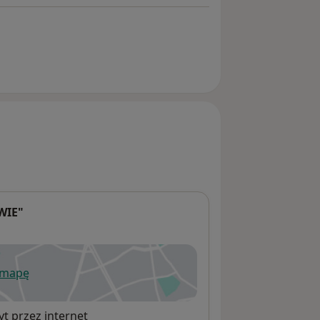
WIE"
 mapę
wiera się w nowej karcie
t przez internet