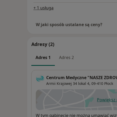
+ 1 usługa
W jaki sposób ustalane są ceny?
Adresy (2)
Adres 1
Adres 2
Centrum Medyczne "NASZE ZDRO
Armii Krajowej 34 lokal 4,
09-410
Płock
Powiększ
ot
Dostępność
W tym gabinecie nie można umawiać wizy