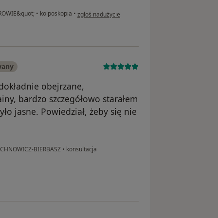
w opinii użytkownika Patrycja
ROWIE&quot;
•
kolposkopia
•
zgłoś nadużycie
wany
 dokładnie obejrzane,
iny, bardzo szczegółowo starałem
yło jasne. Powiedział, żeby się nie
JUCHNOWICZ-BIERBASZ
•
konsultacja